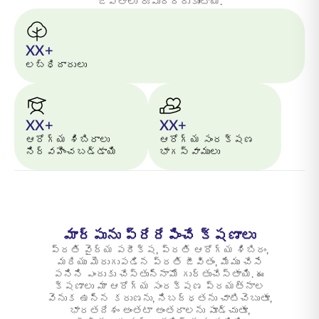
జీవితాలు రూపుదిద్దుకుంటాయి.
XX+
లబ్ధిదారులు
XX+
XX+
ఆరోగ్య శిబిరాలు
ఆరోగ్య సంరక్షణ
నిర్వహించబడ్డాయి
భాగస్వాములు
మార్పును ప్రేరేపించే క్షణాలు
ప్రతి వైద్య పరీక్ష, ప్రతి ఆరోగ్య శిబిరం,
మరియు మెరుగుపడిన ప్రతి జీవితం, మేము చేసే
పనిని ఎందుకు చేస్తున్నామో గుర్తుచేస్తాయి. ఈ
క్షణాలు మా ఆరోగ్య సంరక్షణ ప్రయత్నాల
వెనుక ఉన్న కరుణను, నిబద్ధతను చాటిచెబుతూ,
భారతదేశం అంతటా అంతరాలను పూడ్చుతూ,