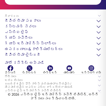
నిరాకరణ
జీవిత బీమా పథకాలు
కస్టమర్ సేవలు
ఎస్‌బిఐ లైఫ్
గ్రూప్ కంపెనీలు
గ్రూప్ ఇన్సూరెన్స్ ప్లాన్లు
ఉపకరణాలు & కాలిక్యులేటర్లు
జీవిత బీమా లైబ్రరీ
మాతో కనెక్ట్ అవ్వండి
ఫేస్బుక్
ట్విట్టర్
లింక్డ్ఇన్
యూట్యూబ్
ఇన్స్టాగ్రామ్
నోటీసులు
ఇతర లింకులు
దురుద్ధేశమైన ఫోన్ కాల్స్ మరియు ఊహాజనితమైన/
మోసపూరితమైన ఆఫర్ల పట్ల జాగ్రత్తగా ఉండండి
ఎస్‌బిఐ లైఫ్ ఇన్సూరెన్స్ కంపెనీ లిమిటెడ్
© 2026 ఎస్‌బీఐ లైఫ్ ఇన్సూరెన్స్ కంపెనీ లిమిటెడ్. అన్ని
హక్కులు సంరక్షించబడ్డాయి.