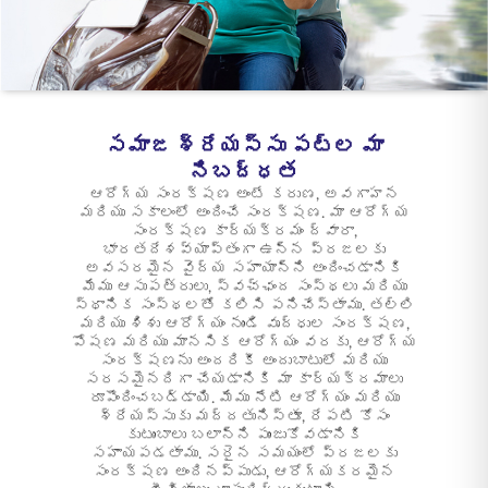
ENGLISH
ఆన్‌లైన్‌లో కొనండి
ప్రీమియం చెల్లించండి
1800 267 9090
సమాజ శ్రేయస్సు పట్ల మా
నిబద్ధత
ఆరోగ్య సంరక్షణ అంటే కరుణ, అవగాహన
మరియు సకాలంలో అందించే సంరక్షణ. మా ఆరోగ్య
సంరక్షణ కార్యక్రమం ద్వారా,
భారతదేశవ్యాప్తంగా ఉన్న ప్రజలకు
అవసరమైన వైద్య సహాయాన్ని అందించడానికి
మేము ఆసుపత్రులు, స్వచ్ఛంద సంస్థలు మరియు
స్థానిక సంస్థలతో కలిసి పనిచేస్తాము. తల్లి
మరియు శిశు ఆరోగ్యం నుండి వృద్ధుల సంరక్షణ,
పోషణ మరియు మానసిక ఆరోగ్యం వరకు, ఆరోగ్య
సంరక్షణను అందరికీ అందుబాటులో మరియు
సరసమైనదిగా చేయడానికి మా కార్యక్రమాలు
రూపొందించబడ్డాయి. మేము నేటి ఆరోగ్యం మరియు
శ్రేయస్సుకు మద్దతునిస్తూ, రేపటి కోసం
కుటుంబాలు బలాన్ని పుంజుకోవడానికి
సహాయపడతాము. సరైన సమయంలో ప్రజలకు
సంరక్షణ అందినప్పుడు, ఆరోగ్యకరమైన