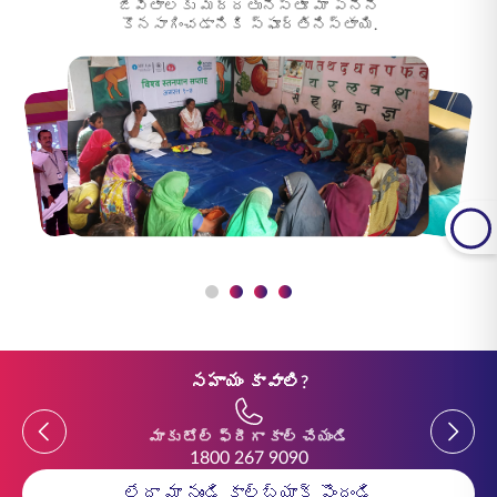
జీవితాలకు మద్దతునిస్తూ మా పనిని
కొనసాగించడానికి స్ఫూర్తినిస్తాయి.
సహాయం కావాలి?
Previous
Previou
మాకు టోల్ ఫ్రీగా కాల్ చేయండి
1800 267 9090
లేదా మా నుండి కాల్‌బ్యాక్ పొందండి