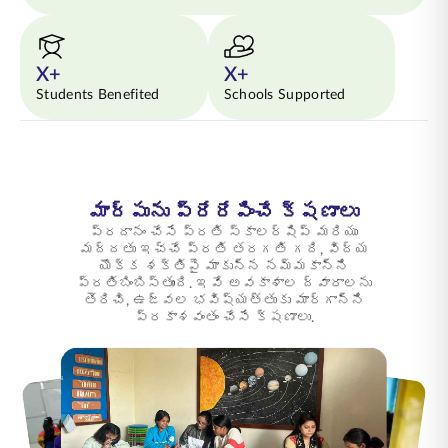
X+
X+
Students Benefited
Schools Supported
మార్పును ప్రేరేపించే క్షణాలు
ప్రదానం చేసే ప్రతి స్కాలర్‌షిప్ మరియు
మద్దతు ఇచ్చే ప్రతి తరగతి గది, విద్య
యొక్క శక్తిపై మాకున్న నమ్మకాన్ని
ప్రతిబింబిస్తుంది. ఇవే అవకాశాల ద్వారాలను
తెరిచి, ఉజ్వల భవిష్యత్తుకు మార్గాన్ని
ప్రకాశవంతం చేసే క్షణాలు.