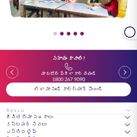
సహాయం కావాలి?
Previous
Previou
మాకు టోల్ ఫ్రీగా కాల్ చేయండి
1800 267 9090
లేదా మా నుండి కాల్‌బ్యాక్ పొందండి
నిరాకరణ
జీవిత బీమా పథకాలు
కస్టమర్ సేవలు
ఎస్‌బిఐ లైఫ్