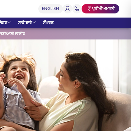
ਪ੍ਰੀਮੀਅਮ ਭਰੋ
ਲੇਟਰ
ਸਾਡੇ ਬਾਰੇ
ਸੰਪਰਕ
 - ਐਸਬੀਆਈ ਲਾਈਫ