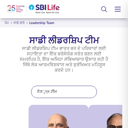
Skip to Main Content
Open Accessibility Menu
Search Bar
ਹੋਮ
ਸਾਡੇ ਬਾਰੇ
Leadership Team
ਲੌਗਇਨ
ਗਾਹਕ
ਜੀਵਨ ਬੀਮਾ ਯੋਜਨਾਵਾਂ
ਸਾਡੀ ਲੀਡਰਸ਼ਿਪ ਟੀਮ
ਸਾਡੀ ਲੀਡਰਸ਼ਿਪ ਟੀਮ ਭਾਰਤ ਭਰ ਦੇ ਪਰਿਵਾਰਾਂ ਲਈ
ਸਮਾਰਟ ਗਰੁੱਪ ਕੇਅਰ
ਸਮੂਹ ਬੀਮਾ ਯੋਜਨਾਵਾਂ
ਸਹਾਇਤਾ ਦਾ ਇੱਕ ਭਰੋਸੇਯੋਗ ਸਰੋਤ ਬਣਨ ਲਈ
ਸਮਰਪਿਤ ਹੈ, ਇੱਕ ਅਜਿਹਾ ਸੱਭਿਆਚਾਰ ਉਸਾਰ ਰਹੀ ਹੈ
ਕਰਮਚਾਰੀ
ਜੀਵਨ ਬੀਮਾ ਲਾਇਬ੍ਰੇਰੀ
ਜਿੱਥੇ ਲੋਕ ਆਤਮਵਿਸ਼ਵਾਸ ਅਤੇ ਸੁਰੱਖਿਅਤ ਮਹਿਸੂਸ
ਕਰਦੇ ਹਨ।
ਸਾਥੀ
ਗਾਹਕ ਸੇਵਾਵਾਂ
ਟੂਲ ਅਤੇ ਕੈਲਕੂਲੇਟਰ
ਨੇਤৃত্ব ਟੀਮ
ਸਾਡੇ ਬਾਰੇ
ਸੰਪਰਕ