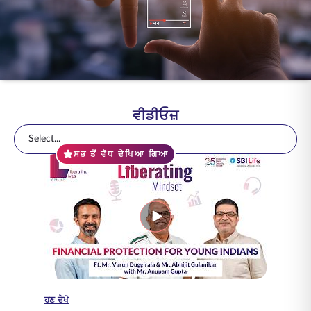
ENGLISH
ਆਨਲਾਈਨ ਖਰੀਦੋ
ਪ੍ਰੀਮੀਅਮ ਭਰੋ
1800 267 9090
ਵੀਡੀਓਜ਼
Select...
ਸਭ ਤੋਂ ਵੱਧ ਦੇਖਿਆ ਗਿਆ
ਹੁਣ ਦੇਖੋ