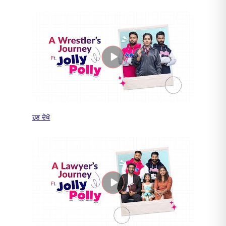
ਹੁਣ ਦੇਖੋ