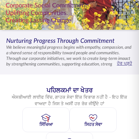
Corporate Social Commitment:
ENGLISH
Uplifting Communities.
Creating Lasting Change
ਆਨਲਾਈਨ ਖਰੀਦੋ
ਪ੍ਰੀਮੀਅਮ ਭਰੋ
1800 267 9090
Nurturing Progress Through Commitment
We believe meaningful progress begins with empathy, compassion, and
a shared sense of responsibility toward people and communities.
Through our corporate initiatives, we work to create long-term impact
ਹੋਰ ਪੜ੍ਹੋ
by strengthening communities, supporting education, strengthening
healthcare, and caring for the environment. Each effort reflects our
vision of a secure inclusive future where opportunity, dignity, and hope
reach every life we touch with respect and responsibility.
ਪਹਿਲਕਮਾਂ ਦਾ ਖੇਤਰ
ਐਸਬੀਆਈ ਲਾਈਫ ਵਿੱਚ, ਗਾਹਕ ਸੇਵਾ ਇੱਕ ਵਿਭਾਗ ਨਹੀਂ ਹੈ - ਇਹ ਇੱਕ
ਵਾਅਦਾ ਹੈ ਜਿਸ ਤੇ ਅਸੀਂ ਹਰ ਰੋਜ਼ ਜੀਉਂਦੇ ਹਾਂ
ਸਿੱਖਿਆ
ਸਿਹਤ ਸੇਵਾ