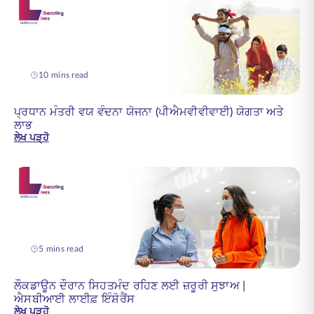
10 mins read
ਪ੍ਰਧਾਨ ਮੰਤਰੀ ਵਯ ਵੰਦਨਾ ਯੋਜਨਾ (ਪੀਐਮਵੀਵੀਵਾਈ) ਯੋਗਤਾ ਅਤੇ
ਲਾਭ
ਲੇਖ ਪੜ੍ਹੋ
5 mins read
ਲੌਕਡਾਊਨ ਦੌਰਾਨ ਸਿਹਤਮੰਦ ਰਹਿਣ ਲਈ ਜ਼ਰੂਰੀ ਸੁਝਾਅ |
ਐਸਬੀਆਈ ਲਾਈਫ਼ ਇੰਸ਼ੋਰੈਂਸ
ਲੇਖ ਪੜ੍ਹੋ