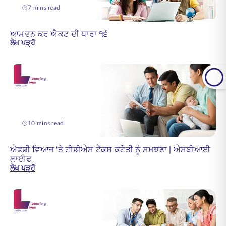
7 mins read
ਆਮਦਨ ਕਰ ਐਕਟ ਦੀ ਧਾਰਾ ੧੬
ਲੇਖ ਪੜ੍ਹੋ
10 mins read
ਐਫਡੀ ਵਿਆਜ 'ਤੇ ਟੀਡੀਐਸ ਟੈਕਸ ਕਟੌਤੀ ਨੂੰ ਸਮਝਣਾ | ਐਸਬੀਆਈ
ਲਾਈਫ
ਲੇਖ ਪੜ੍ਹੋ