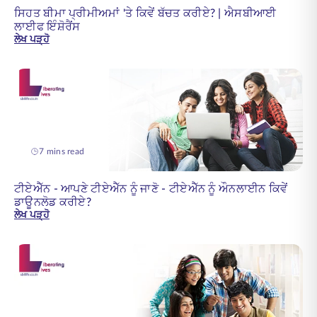
ਸਿਹਤ ਬੀਮਾ ਪ੍ਰੀਮੀਅਮਾਂ 'ਤੇ ਕਿਵੇਂ ਬੱਚਤ ਕਰੀਏ? | ਐਸਬੀਆਈ
ਲਾਈਫ ਇੰਸ਼ੋਰੈਂਸ
ਲੇਖ ਪੜ੍ਹੋ
7 mins read
ਟੀਏਐੱਨ - ਆਪਣੇ ਟੀਏਐੱਨ ਨੂੰ ਜਾਣੋ - ਟੀਏਐੱਨ ਨੂੰ ਔਨਲਾਈਨ ਕਿਵੇਂ
ਡਾਊਨਲੋਡ ਕਰੀਏ?
ਲੇਖ ਪੜ੍ਹੋ