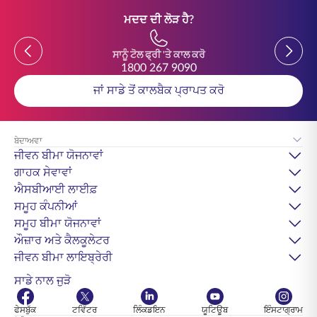
ਮਦਦ ਦੀ ਲੋੜ ਹੈ?
Previous
Previou
ਸਾਨੂੰ ਟੋਲ ਫ੍ਰੀ 'ਤੇ ਕਾਲ ਕਰੋ
1800 267 9090
ਜਾਂ ਸਾਡੇ ਤੋਂ ਕਾਲਬੈਕ ਪ੍ਰਾਪਤ ਕਰੋ
ਬੇਦਾਅਵਾ
ਜੀਵਨ ਬੀਮਾ ਯੋਜਨਾਵਾਂ
ਗਾਹਕ ਸੇਵਾਵਾਂ
ਐਸਬੀਆਈ ਲਾਈਫ਼
ਸਮੂਹ ਕੰਪਨੀਆਂ
ਸਮੂਹ ਬੀਮਾ ਯੋਜਨਾਵਾਂ
ਔਜ਼ਾਰ ਅਤੇ ਕੈਲਕੂਲੇਟਰ
ਜੀਵਨ ਬੀਮਾ ਲਾਇਬ੍ਰੇਰੀ
ਸਾਡੇ ਨਾਲ ਜੁੜੋ
ਫੇਸਬੁੱਕ
ਟਵਿੱਟਰ
ਲਿੰਕਡਇਨ
ਯੂਟਿਊਬ
ਇੰਸਟਾਗ੍ਰਾਮ