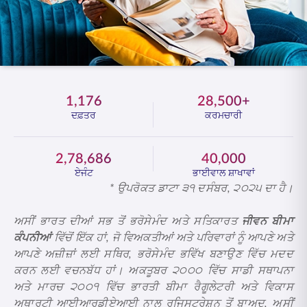
ENGLISH
ਆਨਲਾਈਨ ਖਰੀਦੋ
ਪ੍ਰੀਮੀਅਮ ਭਰੋ
1800 267 9090
1,176
28,500+
ਦਫ਼ਤਰ
ਕਰਮਚਾਰੀ
2,78,686
40,000
ਏਜੰਟ
ਭਾਈਵਾਲ ਸ਼ਾਖਾਵਾਂ
* ਉਪਰੋਕਤ ਡਾਟਾ ੩੧ ਦਸੰਬਰ, ੨੦੨੫ ਦਾ ਹੈ।
ਅਸੀਂ ਭਾਰਤ ਦੀਆਂ ਸਭ ਤੋਂ ਭਰੋਸੇਮੰਦ ਅਤੇ ਸਤਿਕਾਰਤ
ਜੀਵਨ ਬੀਮਾ
ਕੰਪਨੀਆਂ
ਵਿੱਚੋਂ ਇੱਕ ਹਾਂ, ਜੋ ਵਿਅਕਤੀਆਂ ਅਤੇ ਪਰਿਵਾਰਾਂ ਨੂੰ ਆਪਣੇ ਅਤੇ
ਆਪਣੇ ਅਜ਼ੀਜ਼ਾਂ ਲਈ ਸਥਿਰ, ਭਰੋਸੇਮੰਦ ਭਵਿੱਖ ਬਣਾਉਣ ਵਿੱਚ ਮਦਦ
ਕਰਨ ਲਈ ਵਚਨਬੱਧ ਹਾਂ। ਅਕਤੂਬਰ ੨੦੦੦ ਵਿੱਚ ਸਾਡੀ ਸਥਾਪਨਾ
ਅਤੇ ਮਾਰਚ ੨੦੦੧ ਵਿੱਚ ਭਾਰਤੀ ਬੀਮਾ ਰੈਗੂਲੇਟਰੀ ਅਤੇ ਵਿਕਾਸ
ਅਥਾਰਟੀ ਆਈਆਰਡੀਏਆਈ ਨਾਲ ਰਜਿਸਟ੍ਰੇਸ਼ਨ ਤੋਂ ਬਾਅਦ, ਅਸੀਂ