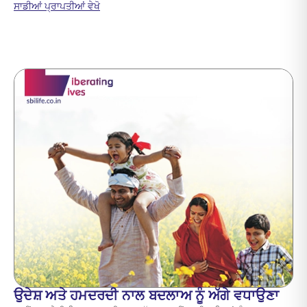
about ਸਾਡੀ ਵਚਨਬੱਧਤਾ ਨੂੰ ਦਰਸਾਉਂਦੀਆਂ ਮਾਨਤਾਵਾਂ
ਸਾਡੀਆਂ ਪ੍ਰਾਪਤੀਆਂ ਵੇਖੋ
ਉਦੇਸ਼ ਅਤੇ ਹਮਦਰਦੀ ਨਾਲ ਬਦਲਾਅ ਨੂੰ ਅੱਗੇ ਵਧਾਉਣਾ