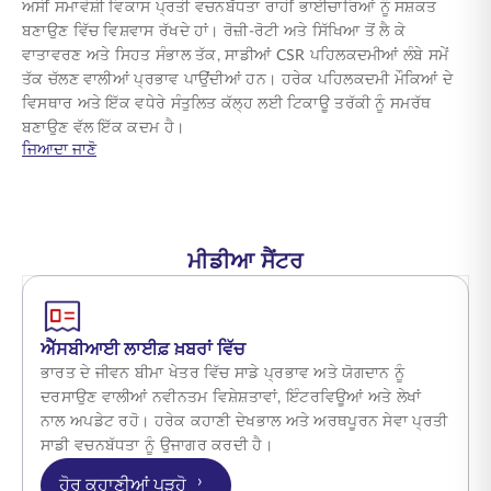
ਅਸੀਂ ਸਮਾਵੇਸ਼ੀ ਵਿਕਾਸ ਪ੍ਰਤੀ ਵਚਨਬੱਧਤਾ ਰਾਹੀਂ ਭਾਈਚਾਰਿਆਂ ਨੂੰ ਸਸ਼ਕਤ
ਬਣਾਉਣ ਵਿੱਚ ਵਿਸ਼ਵਾਸ ਰੱਖਦੇ ਹਾਂ। ਰੋਜ਼ੀ-ਰੋਟੀ ਅਤੇ ਸਿੱਖਿਆ ਤੋਂ ਲੈ ਕੇ
ਵਾਤਾਵਰਣ ਅਤੇ ਸਿਹਤ ਸੰਭਾਲ ਤੱਕ, ਸਾਡੀਆਂ CSR ਪਹਿਲਕਦਮੀਆਂ ਲੰਬੇ ਸਮੇਂ
ਤੱਕ ਚੱਲਣ ਵਾਲੀਆਂ ਪ੍ਰਭਾਵ ਪਾਉਂਦੀਆਂ ਹਨ। ਹਰੇਕ ਪਹਿਲਕਦਮੀ ਮੌਕਿਆਂ ਦੇ
ਵਿਸਥਾਰ ਅਤੇ ਇੱਕ ਵਧੇਰੇ ਸੰਤੁਲਿਤ ਕੱਲ੍ਹ ਲਈ ਟਿਕਾਊ ਤਰੱਕੀ ਨੂੰ ਸਮਰੱਥ
ਬਣਾਉਣ ਵੱਲ ਇੱਕ ਕਦਮ ਹੈ।
about ਉਦੇਸ਼ ਅਤੇ ਹਮਦਰਦੀ ਨਾਲ ਬਦਲਾਅ ਨੂੰ ਅੱਗੇ ਵਧਾਉਣਾ
ਜਿਆਦਾ ਜਾਣੋ
ਮੀਡੀਆ ਸੈਂਟਰ
ਐੱਸਬੀਆਈ ਲਾਈਫ਼ ਖ਼ਬਰਾਂ ਵਿੱਚ
ਭਾਰਤ ਦੇ ਜੀਵਨ ਬੀਮਾ ਖੇਤਰ ਵਿੱਚ ਸਾਡੇ ਪ੍ਰਭਾਵ ਅਤੇ ਯੋਗਦਾਨ ਨੂੰ
ਦਰਸਾਉਣ ਵਾਲੀਆਂ ਨਵੀਨਤਮ ਵਿਸ਼ੇਸ਼ਤਾਵਾਂ, ਇੰਟਰਵਿਊਆਂ ਅਤੇ ਲੇਖਾਂ
ਨਾਲ ਅਪਡੇਟ ਰਹੋ। ਹਰੇਕ ਕਹਾਣੀ ਦੇਖਭਾਲ ਅਤੇ ਅਰਥਪੂਰਨ ਸੇਵਾ ਪ੍ਰਤੀ
ਸਾਡੀ ਵਚਨਬੱਧਤਾ ਨੂੰ ਉਜਾਗਰ ਕਰਦੀ ਹੈ।
›
ਹੋਰ ਕਹਾਣੀਆਂ ਪੜ੍ਹੋ