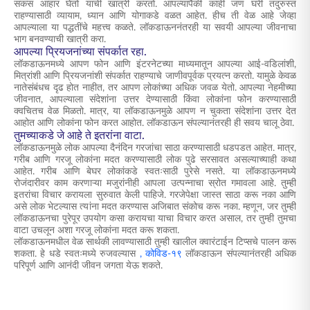
सकस आहार घेतो याची खात्री करतो. आपल्यापैकी काही जण घरी तंदुरुस्त
राहण्यासाठी व्यायाम, ध्यान आणि योगाकडे वळत आहेत. हीच ती वेळ आहे जेव्हा
आपल्याला या पद्धतींचे महत्त्व कळते. लॉकडाऊननंतरही या सवयी आपल्या जीवनाचा
भाग बनवण्याची खात्री करा.
आपल्या प्रियजनांच्या संपर्कात रहा.
लॉकडाऊनमध्ये आपण फोन आणि इंटरनेटच्या माध्यमातून आपल्या आई-वडिलांशी,
मित्रांशी आणि प्रियजनांशी संपर्कात राहण्याचे जाणीवपूर्वक प्रयत्न करतो. यामुळे केवळ
नातेसंबंधच दृढ होत नाहीत, तर आपण लोकांच्या अधिक जवळ येतो. आपल्या नेहमीच्या
जीवनात, आपल्याला संदेशांना उत्तर देण्यासाठी किंवा लोकांना फोन करण्यासाठी
क्वचितच वेळ मिळतो. मात्र, या लॉकडाऊनमुळे आपण न चुकता संदेशांना उत्तर देत
आहोत आणि लोकांना फोन करत आहोत. लॉकडाऊन संपल्यानंतरही ही सवय चालू ठेवा.
तुमच्याकडे जे आहे ते इतरांना वाटा.
लॉकडाऊनमुळे लोक आपल्या दैनंदिन गरजांचा साठा करण्यासाठी धडपडत आहेत. मात्र,
गरीब आणि गरजू लोकांना मदत करण्यासाठी लोक पुढे सरसावत असल्याच्याही कथा
आहेत. गरीब आणि बेघर लोकांकडे स्वतःसाठी पुरेसे नसते. या लॉकडाऊनमध्ये
रोजंदारीवर काम करणाऱ्या मजुरांनीही आपला उत्पन्नाचा स्रोत गमावला आहे. तुम्ही
इतरांचा विचार करायला सुरुवात केली पाहिजे. गरजेपेक्षा जास्त साठा करू नका आणि
असे लोक भेटल्यास त्यांना मदत करण्यास अजिबात संकोच करू नका. म्हणून, जर तुम्ही
लॉकडाऊनचा पुरेपूर उपयोग कसा करायचा याचा विचार करत असाल, तर तुम्ही तुमचा
वाटा उचलून अशा गरजू लोकांना मदत करू शकता.
लॉकडाऊनमधील वेळ सार्थकी लावण्यासाठी तुम्ही खालील क्वारंटाईन टिप्सचे पालन करू
शकता. हे धडे स्वतःमध्ये रुजवल्यास
, कोविड-१९
लॉकडाऊन संपल्यानंतरही अधिक
परिपूर्ण आणि आनंदी जीवन जगता येऊ शकते.