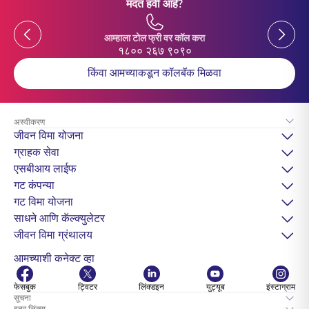
मदत हवी आहे?
Previous
Previou
आम्हाला टोल फ्री वर कॉल करा
१८०० २६७ ९०९०
किंवा आमच्याकडून कॉलबॅक मिळवा
अस्वीकरण
जीवन विमा योजना
ग्राहक सेवा
एसबीआय लाईफ
गट कंपन्या
गट विमा योजना
साधने आणि कॅल्क्युलेटर
जीवन विमा ग्रंथालय
आमच्याशी कनेक्ट व्हा
फेसबुक
ट्विटर
लिंक्डइन
युट्यूब
इंस्टाग्राम
सूचना
इतर लिंक्स