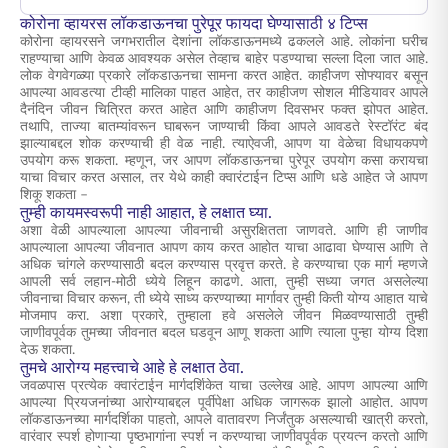
कोरोना व्हायरस लॉकडाऊनचा पुरेपूर फायदा घेण्यासाठी ४ टिप्स
कोरोना व्हायरसने जगभरातील देशांना लॉकडाऊनमध्ये ढकलले आहे. लोकांना घरीच
राहण्याचा आणि केवळ आवश्यक असेल तेव्हाच बाहेर पडण्याचा सल्ला दिला जात आहे.
लोक वेगवेगळ्या प्रकारे लॉकडाऊनचा सामना करत आहेत. काहीजण सोफ्यावर बसून
आपल्या आवडत्या टीव्ही मालिका पाहत आहेत, तर काहीजण सोशल मीडियावर आपले
दैनंदिन जीवन चित्रित करत आहेत आणि काहीजण दिवसभर फक्त झोपत आहेत.
तथापि, ताज्या बातम्यांवरून घाबरून जाण्याची किंवा आपले आवडते रेस्टॉरंट बंद
झाल्याबद्दल शोक करण्याची ही वेळ नाही. त्याऐवजी, आपण या वेळेचा विधायकपणे
उपयोग करू शकता. म्हणून, जर आपण लॉकडाऊनचा पुरेपूर उपयोग कसा करायचा
याचा विचार करत असाल, तर येथे काही क्वारंटाईन टिप्स आणि धडे आहेत जे आपण
शिकू शकता –
तुम्ही कायमस्वरूपी नाही आहात, हे लक्षात घ्या.
अशा वेळी आपल्याला आपल्या जीवनाची असुरक्षितता जाणवते. आणि ही जाणीव
आपल्याला आपल्या जीवनात आपण काय करत आहोत याचा आढावा घेण्यास आणि ते
अधिक चांगले करण्यासाठी बदल करण्यास प्रवृत्त करते. हे करण्याचा एक मार्ग म्हणजे
आपली सर्व लहान-मोठी ध्येये लिहून काढणे. आता, तुम्ही सध्या जगत असलेल्या
जीवनाचा विचार करून, ती ध्येये साध्य करण्याच्या मार्गावर तुम्ही किती योग्य आहात याचे
मोजमाप करा. अशा प्रकारे, तुम्हाला हवे असलेले जीवन मिळवण्यासाठी तुम्ही
जाणीवपूर्वक तुमच्या जीवनात बदल घडवून आणू शकता आणि त्याला पुन्हा योग्य दिशा
देऊ शकता.
तुमचे आरोग्य महत्त्वाचे आहे हे लक्षात ठेवा.
जवळपास प्रत्येक क्वारंटाईन मार्गदर्शिकेत याचा उल्लेख आहे. आपण आपल्या आणि
आपल्या प्रियजनांच्या आरोग्याबद्दल पूर्वीपेक्षा अधिक जागरूक झालो आहोत. आपण
लॉकडाऊनच्या मार्गदर्शिका पाहतो, आपले वातावरण निर्जंतुक असल्याची खात्री करतो,
वारंवार स्पर्श होणाऱ्या पृष्ठभागांना स्पर्श न करण्याचा जाणीवपूर्वक प्रयत्न करतो आणि