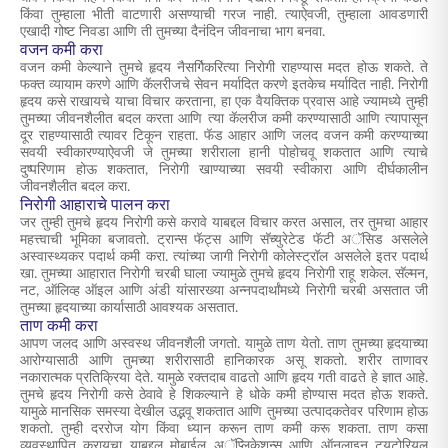
किंवा तुम्हाला भीती वाटणारी असण्याची गरज नाही. त्याऐवजी, तुम्हाला आवडणारी
एखादी गोष्ट निवडा आणि ती तुमच्या दैनंदिन जीवनाचा भाग बनवा.
वजन कमी करा
वजन कमी केल्याने
तुमचे हृदय नैसर्गिकरित्या निरोगी राहण्यास
मदत होऊ शकते. ते
फक्त व्यायाम करणे आणि कॅलरीजचे सेवन मर्यादित करणे इतकेच मर्यादित नाही. निरोगी
हृदय कसे राखायचे याचा विचार करताना, हा एक वैयक्तिक प्रवास आहे ज्यामध्ये तुम्ही
तुमच्या जीवनशैलीत बदल करता आणि त्या कॅलरीज कमी करण्यासाठी आणि त्यापासून
दूर राहण्यासाठी त्यावर टिकून राहता. फॅड आहार आणि जलद वजन कमी करण्याच्या
सवयी स्वीकारण्याऐवजी जे तुमच्या शरीराला हानी पोहोचवू शकतात आणि त्याचे
दुष्परिणाम होऊ शकतात, निरोगी खाण्याच्या सवयी स्वीकारा आणि दीर्घकालीन
जीवनशैलीत बदल करा.
निरोगी आहाराचे पालन करा
जर तुम्ही तुमचे हृदय निरोगी कसे करावे याबद्दल विचार करत असाल, तर तुमचा आहार
महत्त्वाची भूमिका बजावतो. ट्रान्स फॅट्स आणि सॅच्युरेटेड फॅटी अॅसिड असलेले
अस्वास्थ्यकर पदार्थ कमी करा. त्यांच्या जागी निरोगी कोलेस्ट्रॉल असलेले इतर पदार्थ
खा. तुमच्या आहारात निरोगी चरबी घाला ज्यामुळे तुमचे
हृदय निरोगी
राहू शकेल. सॅल्मन,
नट, ऑलिव्ह ऑइल आणि अंडी यांसारख्या अन्नपदार्थांमध्ये निरोगी चरबी असतात जी
तुमच्या हृदयाच्या कार्यासाठी आवश्यक असतात.
ताण कमी करा
आपण जलद आणि अस्वस्थ जीवनशैली जगतो. यामुळे ताण येतो. ताण तुमच्या हृदयाच्या
आरोग्यासाठी आणि तुमच्या शरीरासाठी हानिकारक असू शकतो. शरीर ताणावर
नकारात्मक प्रतिक्रिया देते. यामुळे रक्तदाब वाढतो आणि हृदय गती वाढते हे ज्ञात आहे.
तुमचे हृदय निरोगी कसे ठेवावे हे शिकल्याने हे धोके कमी होण्यास मदत होऊ शकते.
यामुळे मानसिक समस्या देखील उद्भवू शकतात आणि तुमच्या उत्पादकतेवर परिणाम होऊ
शकतो. तुम्ही दररोज योग किंवा ध्यान करून ताण कमी करू शकता. ताण कसा
व्यवस्थापित करायचा याबद्दल मोबाईल अॅप्लिकेशन्स आणि ऑनलाइन ट्यूटोरियल