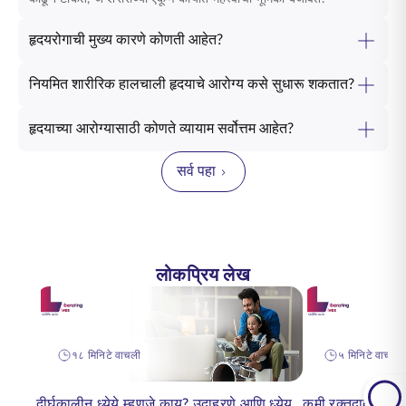
हृदयरोगाची मुख्य कारणे कोणती आहेत?
नियमित शारीरिक हालचाली हृदयाचे आरोग्य कसे सुधारू शकतात?
हृदयाच्या आरोग्यासाठी कोणते व्यायाम सर्वोत्तम आहेत?
सर्व पहा
लोकप्रिय लेख
१८ मिनिटे वाचली
५ मिनिटे वाचन
दीर्घकालीन ध्येये म्हणजे काय? उदाहरणे आणि ध्येय
कमी रक्तदाब असलेल