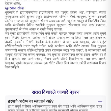
देखील आहेत.
धूम्रपान सोडा
धूम्रपान हे हृदयविकाराच्या झटक्यांपैकी एक प्रमुख कारण आहे. याशिवाय, त्याचा
फुफ्फुसांवर आणि तुमच्या एकूण आरोग्यावरही परिणाम होतो. म्हणूनच,
तुमच्या हृदयाचे
आरोग्य राखण्यासाठी
धूम्रपान सोडणे आवश्यक आहे. च्युइंगम्सपासून ते निकोटीन पॅचेस
आणि थेरपीपर्यंत विविध रणनीती तुम्हाला धूम्रपान सोडण्यास मदत करू शकतात.
तुमच्यासाठी जे योग्य असेल ते तुम्ही निवडू शकता.
जर तुम्ही हृदयरोगाचे व्यवस्थापन कसे करावे याबद्दल विचार करत असाल आणि तुमचे
हृदय निरोगी ठेवण्याचा सर्वोत्तम मार्ग शोधत असाल तर या टिप्स मदत करू शकतात.
तथापि, हृदयरोग निरोगी लोकांना देखील होतात हे ज्ञात आहे. म्हणूनच, सर्वात वाईट
परिस्थितीसाठी तयार राहणे उचित आहे. अजीवन आणि गंभीर आजार विमा तुम्हाला
कोणत्याही संभाव्य परिस्थितीसाठी तयार राहण्यास मदत करू शकतो. ते जवळजवळ सर्व
प्रमुख हृदयरोगांना कव्हर करतात. जर तुम्हाला हृदयरोगाचा त्रास झाला असेल तर हे
विमा तुम्हाला तज्ञ आरोग्यसेवा, निदान आणि औषधे मिळविण्यास मदत करू शकते.
म्हणूनच, तुम्ही लवकरात लवकर एक गंभीर जीवन विमा योजना खरेदी करण्याचा विचार
केला पाहिजे.
सतत विचारले जाणारे प्रश्न
हृदयाचे आरोग्य का महत्त्वाचे आहे?
हृदय संपूर्ण शरीरात ऑक्सिजनयुक्त रक्त पंप करते आणि ऑक्सिजनमुक्त रक्त
काढून टाकते, जे शरीराच्या एकूण कार्यात महत्त्वाची भूमिका बजावते.