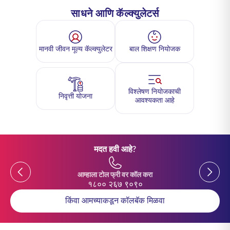
साधने आणि कॅल्क्युलेटर्स
मानवी जीवन मूल्य कॅल्क्युलेटर
बाल शिक्षण नियोजक
विश्लेषण नियोजकाची
निवृत्ती योजना
आवश्यकता आहे
मदत हवी आहे?
Previous
Previou
आम्हाला टोल फ्री वर कॉल करा
१८०० २६७ ९०९०
किंवा आमच्याकडून कॉलबॅक मिळवा