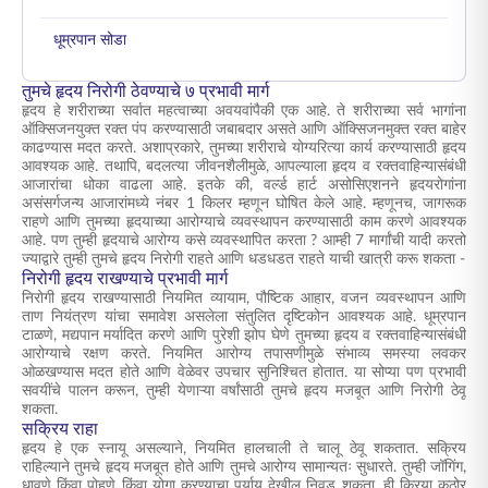
धूम्रपान सोडा
तुमचे हृदय निरोगी ठेवण्याचे ७ प्रभावी मार्ग
हृदय हे शरीराच्या सर्वात महत्वाच्या अवयवांपैकी एक आहे. ते शरीराच्या सर्व भागांना
ऑक्सिजनयुक्त रक्त पंप करण्यासाठी जबाबदार असते आणि ऑक्सिजनमुक्त रक्त बाहेर
काढण्यास मदत करते. अशाप्रकारे, तुमच्या शरीराचे योग्यरित्या कार्य करण्यासाठी हृदय
आवश्यक आहे. तथापि, बदलत्या जीवनशैलीमुळे, आपल्याला हृदय व रक्तवाहिन्यासंबंधी
आजारांचा धोका वाढला आहे. इतके की, वर्ल्ड हार्ट असोसिएशनने हृदयरोगांना
असंसर्गजन्य आजारांमध्ये नंबर 1 किलर म्हणून घोषित केले आहे. म्हणूनच, जागरूक
राहणे आणि तुमच्या हृदयाच्या आरोग्याचे व्यवस्थापन करण्यासाठी काम करणे आवश्यक
आहे. पण
तुम्ही हृदयाचे आरोग्य कसे व्यवस्थापित करता
? आम्ही 7 मार्गांची यादी करतो
ज्याद्वारे तुम्ही तुमचे हृदय निरोगी राहते आणि धडधडत राहते याची खात्री करू शकता -
निरोगी हृदय राखण्याचे प्रभावी मार्ग
निरोगी हृदय राखण्यासाठी नियमित व्यायाम, पौष्टिक आहार, वजन व्यवस्थापन आणि
ताण नियंत्रण यांचा समावेश असलेला संतुलित दृष्टिकोन आवश्यक आहे. धूम्रपान
टाळणे, मद्यपान मर्यादित करणे आणि पुरेशी झोप घेणे तुमच्या हृदय व रक्तवाहिन्यासंबंधी
आरोग्याचे रक्षण करते. नियमित आरोग्य तपासणीमुळे संभाव्य समस्या लवकर
ओळखण्यास मदत होते आणि वेळेवर उपचार सुनिश्चित होतात. या सोप्या पण प्रभावी
सवयींचे पालन करून, तुम्ही येणाऱ्या वर्षांसाठी तुमचे हृदय मजबूत आणि निरोगी ठेवू
शकता.
सक्रिय राहा
हृदय हे एक स्नायू असल्याने, नियमित हालचाली ते चालू ठेवू शकतात. सक्रिय
राहिल्याने तुमचे हृदय मजबूत होते आणि तुमचे आरोग्य सामान्यतः सुधारते. तुम्ही जॉगिंग,
धावणे किंवा पोहणे किंवा योगा करण्याचा पर्याय देखील निवडू शकता. ही क्रिया कठोर