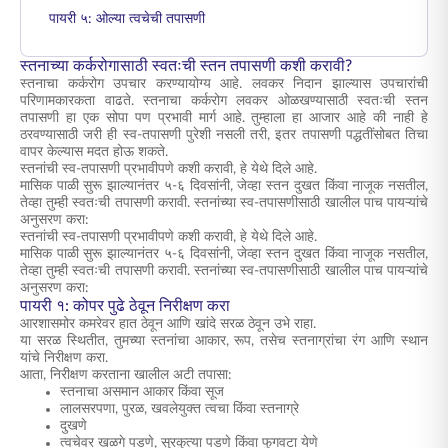
पायरी ५: ओल्या त्वचेची तपासणी
स्तनाच्या कर्करोगासाठी स्वतःची स्तन तपासणी कशी करावी?
स्तनाचा कर्करोग उपचार करण्यायोग्य आहे. लवकर निदान झाल्यास उपचारांची
परिणामकारकता वाढते. स्तनाचा कर्करोग लवकर ओळखण्यासाठी
स्वतःची स्तन
तपासणी
हा एक सोपा पण प्रभावी मार्ग आहे. तुम्हाला हा आजार आहे की नाही हे
ठरवण्यासाठी जरी ही स्व-तपासणी पुरेशी नसली तरी, इतर तपासणी पद्धतींसोबत तिचा
वापर केल्यास मदत होऊ शकते.
स्तनांची स्व-तपासणी
प्रभावीपणे कशी करावी, हे येथे दिले आहे.
मासिक पाळी सुरू झाल्यानंतर ५-६ दिवसांनी, जेव्हा स्तन दुखत किंवा नाजूक नसतील,
तेव्हा तुम्ही स्वतःची तपासणी करावी. स्तनांच्या स्व-तपासणीसाठी खालील पाच पायऱ्यांचे
अनुसरण करा:
स्तनांची स्व-तपासणी
प्रभावीपणे कशी करावी, हे येथे दिले आहे.
मासिक पाळी सुरू झाल्यानंतर ५-६ दिवसांनी, जेव्हा स्तन दुखत किंवा नाजूक नसतील,
तेव्हा तुम्ही स्वतःची तपासणी करावी.
स्तनांच्या स्व-तपासणीसाठी खालील पाच पायऱ्यांचे
अनुसरण करा:
पायरी १: कोपर पुढे ठेवून निरीक्षण करा
आरशासमोर कमरेवर हात ठेवून आणि खांदे सरळ ठेवून उभे राहा.
या सरळ स्थितीत, तुमच्या स्तनांचा आकार, रूप, तसेच स्तनाग्रांचा रंग आणि स्थान
यांचे निरीक्षण करा.
आता, निरीक्षण करताना खालील अटी तपासा:
स्तनाचा असमान आकार किंवा सूज
लालसरपणा, पुरळ, खवलेयुक्त त्वचा किंवा स्तनाग्रे
दुखणे
त्वचेवर खळगे पडणे, सुरकुत्या पडणे किंवा फुगवटा येणे