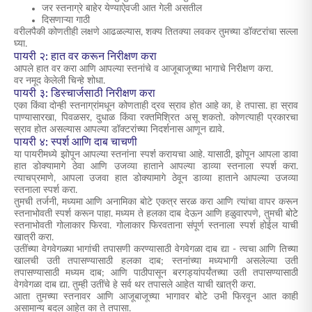
जर स्तनाग्रे बाहेर येण्याऐवजी आत गेली असतील
दिसणाऱ्या गाठी
वरीलपैकी कोणतीही लक्षणे आढळल्यास, शक्य तितक्या लवकर तुमच्या डॉक्टरांचा सल्ला
घ्या.
पायरी २: हात वर करून निरीक्षण करा
आपले हात वर करा आणि आपल्या स्तनांचे व आजूबाजूच्या भागाचे निरीक्षण करा.
वर नमूद केलेली चिन्हे शोधा.
पायरी ३: डिस्चार्जसाठी निरीक्षण करा
एका किंवा दोन्ही स्तनाग्रांमधून कोणताही द्रव स्राव होत आहे का, हे तपासा. हा स्राव
पाण्यासारखा, पिवळसर, दुधाळ किंवा रक्तमिश्रित असू शकतो. कोणत्याही प्रकारचा
स्राव होत असल्यास आपल्या डॉक्टरांच्या निदर्शनास आणून द्यावे.
पायरी ४: स्पर्श आणि दाब चाचणी
या पायरीमध्ये झोपून आपल्या स्तनांना स्पर्श करायचा आहे. यासाठी, झोपून आपला डावा
हात डोक्यामागे ठेवा आणि उजव्या हाताने आपल्या डाव्या स्तनाला स्पर्श करा.
त्याचप्रमाणे, आपला उजवा हात डोक्यामागे ठेवून डाव्या हाताने आपल्या उजव्या
स्तनाला स्पर्श करा.
तुमची तर्जनी, मध्यमा आणि अनामिका बोटे एकत्र सरळ करा आणि त्यांचा वापर करून
स्तनाभोवती स्पर्श करून पाहा. मध्यम ते हलका दाब देऊन आणि हळुवारपणे, तुमची बोटे
स्तनाभोवती गोलाकार फिरवा. गोलाकार फिरवताना संपूर्ण स्तनाला स्पर्श होईल याची
खात्री करा.
उतींच्या वेगवेगळ्या भागांची तपासणी करण्यासाठी वेगवेगळा दाब द्या - त्वचा आणि तिच्या
खालची उती तपासण्यासाठी हलका दाब; स्तनांच्या मध्यभागी असलेल्या उती
तपासण्यासाठी मध्यम दाब; आणि पाठीपासून बरगड्यांपर्यंतच्या उती तपासण्यासाठी
वेगवेगळा दाब द्या. तुम्ही उतींचे हे सर्व थर तपासले आहेत याची खात्री करा.
आता तुमच्या स्तनावर आणि आजूबाजूच्या भागावर बोटे उभी फिरवून आत काही
असामान्य बदल आहेत का ते तपासा.