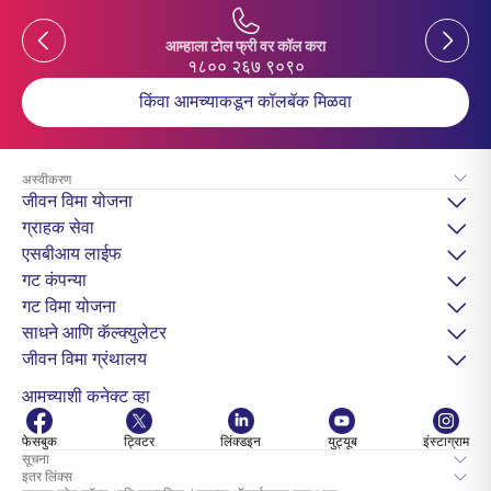
Previous
Previou
आम्हाला टोल फ्री वर कॉल करा
१८०० २६७ ९०९०
किंवा आमच्याकडून कॉलबॅक मिळवा
अस्वीकरण
जीवन विमा योजना
ग्राहक सेवा
एसबीआय लाईफ
गट कंपन्या
गट विमा योजना
साधने आणि कॅल्क्युलेटर
जीवन विमा ग्रंथालय
आमच्याशी कनेक्ट व्हा
फेसबुक
ट्विटर
लिंक्डइन
युट्यूब
इंस्टाग्राम
सूचना
इतर लिंक्स