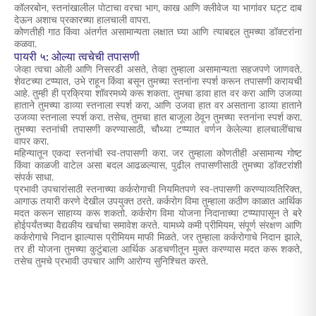
कॉलरबोन, स्तनांखालील पोटाचा वरचा भाग, काख आणि क्लीवेज या भागांवर घट्ट दाब
देऊन अशाच प्रकारच्या हालचाली वापरा.
कोणतीही गाठ किंवा अंतर्गत असामान्यता लक्षात घ्या आणि त्याबद्दल तुमच्या डॉक्टरांना
कळवा.
पायरी ५: ओल्या त्वचेची तपासणी
जेव्हा त्वचा ओली आणि निसरडी असते, तेव्हा तुम्हाला असामान्यता सहजपणे जाणवते.
शेवटच्या टप्प्यात, उभे राहून किंवा बसून तुमच्या स्तनांना स्पर्श करून तपासणी करायची
आहे. तुम्ही ही प्रक्रिया शॉवरमध्ये करू शकता. तुमचा डावा हात वर करा आणि उजव्या
हाताने तुमच्या डाव्या स्तनाला स्पर्श करा, आणि उजवा हात वर असताना डाव्या हाताने
उजव्या स्तनाला स्पर्श करा. तसेच, तुमचा हात बाजूला ठेवून तुमच्या स्तनांना स्पर्श करा.
तुमच्या स्तनांची तपासणी करण्यासाठी, चौथ्या टप्प्यात वर्णन केलेल्या हालचालींचाच
वापर करा.
महिन्यातून एकदा
स्तनांची स्व-तपासणी
करा. जर तुम्हाला कोणतीही असामान्य गोष्ट
किंवा काळजी वाटेल असा बदल आढळल्यास, पुढील तपासणीसाठी तुमच्या डॉक्टरांशी
संपर्क साधा.
प्रभावी उपचारांसाठी
स्तनाच्या कर्करोगाची नियमितपणे स्व-तपासणी
करण्याव्यतिरिक्त,
आगाऊ तयारी करणे देखील उपयुक्त ठरते. कर्करोग
विमा
तुम्हाला कठीण काळात आर्थिक
मदत करून साहाय्य करू शकतो. कर्करोग विमा योजना निदानाच्या टप्प्यापासून ते बरे
होईपर्यंतच्या वैद्यकीय खर्चाचा समावेश करते. यामध्ये कमी प्रीमियम, संपूर्ण संरक्षण आणि
कर्करोगाचे निदान झाल्यास प्रीमियम माफी मिळते. जर तुम्हाला कर्करोगाचे निदान झाले,
तर ही योजना तुमच्या कुटुंबाला आर्थिक अडचणीतून मुक्त करण्यास मदत करू शकते,
तसेच तुमचे प्रभावी उपचार आणि आरोग्य सुनिश्चित करते.