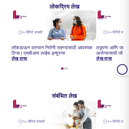
लोकप्रिय लेख
५ मिनिटे वाचली
२० मिनिटे वाचल
लॉकडाऊन दरम्यान निरोगी राहण्यासाठी आवश्यक
लठ्ठपणा आणि जास्त
टिप्स | एसबीआय लाईफ इन्शुरन्स
आरोग्यासाठी जोख
लेख वाचा
लेख वाचा
संबंधित लेख
१० मिनिटे वाचली
१० मिनिटे वाचल