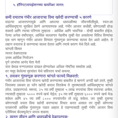
५. हॉस्पिटलायझेशनच्या खर्चापेक्षा जास्त:
कमी वयातच गंभीर आजाराचा विमा खरेदी करण्याची ५ कारणे
वाढत्या आजारपणामुळे आणि आपल्या धावपळीच्या जीवनशैलीमुळे, स्वतःला
आर्थिकदृष्ट्या सुरक्षित ठेवणे अत्यावश्यक आहे. गंभीर आजार कधीही, कोणालाही होऊ
शकतो आणि त्याचा परिणाम तुम्हाला - आर्थिक आणि भावनिक - दोन्ही बाबतीत होईल.
गेल्या अनेक वर्षांपासून, आर्थिक सल्लागार नेहमीच तुम्ही घेत असलेल्या विविध विम्यांचा
एक भाग म्हणून गंभीर आजार विम्यात गुंतवणूक करण्याचा सल्ला देत आले आहेत. ते
लहान वयातच हे करण्याचा सल्ला देतात आणि त्याचे कारण येथे दिले आहे.
चांगली किंमत
व्यस्त वेळापत्रक
उत्तम आर्थिक नियोजन
पूर्ण लाभांचा आनंद घेता येतो
यात केवळ रुग्णालयात दाखल होण्यापेक्षा अधिक गोष्टींचा समावेश आहे.
वर नमूद केलेल्या मुद्द्यांवर येथे सविस्तर चर्चा करूया.
१. लवकर गुंतवणूक करणारा चांगले फायदे मिळवतो:
गंभीर आजाराचा विमा योजना खरेदी करण्याच्या बाबतीत हे म्हणणे अगदी खरे ठरते. तुम्ही
जितक्या लवकर हा प्लॅन खरेदी कराल तितकेच ते तुमच्यासाठी आर्थिकदृष्ट्या चांगले
ठरेल. उदाहरणार्थ: समजा, २५ व्या वर्षी तुम्हाला ५ लाख रुपयांचा विमा घ्यायचा असेल,
त्यासाठी तुम्हाला ५००० रुपये खर्च येईल. ३५ व्या वर्षी तुम्हाला ६००० रुपये खर्च येऊ
शकेल आणि ४५ व्या वर्षी ८००० रुपयांपर्यंत तो वाढू शकेल. जर तुम्ही दुसऱ्या
कोणत्याही वयात विमा खरेदी करण्याचा विचार करत असाल तर तुम्ही कोणत्या
प्रकारची आर्थिक गुंतवणूक पाहत आहात हे पाहण्यासाठी तुम्ही गंभीर आजार विमा
प्रीमियम कॅल्क्युलेटर वापरू शकता.
२. व्यस्त जीवन आणि धावपळीचे वेळापत्रक: