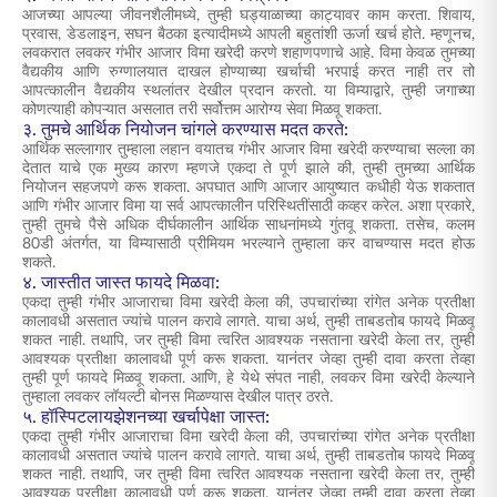
आजच्या आपल्या जीवनशैलीमध्ये, तुम्ही घड्याळाच्या काट्यावर काम करता. शिवाय,
प्रवास, डेडलाइन, सघन बैठका इत्यादीमध्ये आपली बहुतांशी ऊर्जा खर्च होते. म्हणूनच,
लवकरात लवकर गंभीर आजार विमा खरेदी करणे शहाणपणाचे आहे. विमा केवळ तुमच्या
वैद्यकीय आणि रुग्णालयात दाखल होण्याच्या खर्चाची भरपाई करत नाही तर तो
आपत्कालीन वैद्यकीय स्थलांतर देखील प्रदान करतो. या विम्याद्वारे, तुम्ही जगाच्या
कोणत्याही कोपऱ्यात असलात तरी सर्वोत्तम आरोग्य सेवा मिळवू शकता.
३. तुमचे आर्थिक नियोजन चांगले करण्यास मदत करते:
आर्थिक सल्लागार तुम्हाला लहान वयातच गंभीर आजार विमा खरेदी करण्याचा सल्ला का
देतात याचे एक मुख्य कारण म्हणजे एकदा ते पूर्ण झाले की, तुम्ही तुमच्या आर्थिक
नियोजन सहजपणे करू शकता. अपघात आणि आजार आयुष्यात कधीही येऊ शकतात
आणि गंभीर आजार विमा या सर्व आपत्कालीन परिस्थितींसाठी कव्हर करेल. अशा प्रकारे,
तुम्ही तुमचे पैसे अधिक दीर्घकालीन आर्थिक साधनांमध्ये गुंतवू शकता. तसेच, कलम
80डी अंतर्गत, या विम्यासाठी प्रीमियम भरल्याने तुम्हाला कर वाचण्यास मदत होऊ
शकते.
४. जास्तीत जास्त फायदे मिळवा:
एकदा तुम्ही गंभीर आजाराचा विमा खरेदी केला की, उपचारांच्या रांगेत अनेक प्रतीक्षा
कालावधी असतात ज्यांचे पालन करावे लागते. याचा अर्थ, तुम्ही ताबडतोब फायदे मिळवू
शकत नाही. तथापि, जर तुम्ही विमा त्वरित आवश्यक नसताना खरेदी केला तर, तुम्ही
आवश्यक प्रतीक्षा कालावधी पूर्ण करू शकता. यानंतर जेव्हा तुम्ही दावा करता तेव्हा
तुम्ही पूर्ण फायदे मिळवू शकता. आणि, हे येथे संपत नाही, लवकर विमा खरेदी केल्याने
तुम्हाला लवकर लॉयल्टी बोनस मिळण्यास देखील पात्र ठरते.
५. हॉस्पिटलायझेशनच्या खर्चापेक्षा जास्त:
एकदा तुम्ही गंभीर आजाराचा विमा खरेदी केला की, उपचारांच्या रांगेत अनेक प्रतीक्षा
कालावधी असतात ज्यांचे पालन करावे लागते. याचा अर्थ, तुम्ही ताबडतोब फायदे मिळवू
शकत नाही. तथापि, जर तुम्ही विमा त्वरित आवश्यक नसताना खरेदी केला तर, तुम्ही
आवश्यक प्रतीक्षा कालावधी पूर्ण करू शकता. यानंतर जेव्हा तुम्ही दावा करता तेव्हा