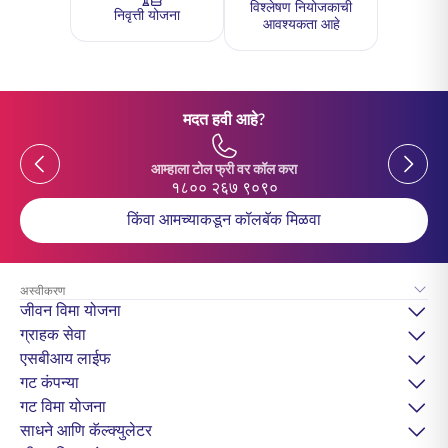
विश्लेषण नियोजकाची
निवृत्ती योजना
आवश्यकता आहे
मदत हवी आहे?
Previous
Previou
आम्हाला टोल फ्री वर कॉल करा
१८०० २६७ ९०९०
किंवा आमच्याकडून कॉलबॅक मिळवा
अस्वीकरण
जीवन विमा योजना
ग्राहक सेवा
एसबीआय लाईफ
गट कंपन्या
गट विमा योजना
साधने आणि कॅल्क्युलेटर