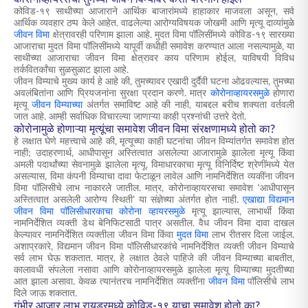
कोविड-१९ साथीच्या आजाराने आर्थिक बाजारांमध्ये हाहाकार माजवला असून, सर्व
आर्थिक व्यवहार ठप्प केले आहेत. वाढलेल्या आरोग्यविषयक जोखमी आणि मृत्यू दाव्यांमुळे
जीवन विमा
क्षेत्रावरही परिणाम झाला आहे. मुदत विमा पॉलिसींमध्ये कोविड-१९ सारख्या
आजाराचा मुदत विमा पॉलिसींमध्ये यापूर्वी कधीही समावेश करण्यात आला नसल्यामुळे, या
साथीच्या आजाराचा जीवन विमा क्षेत्रावर काय परिणाम होईल, याविषयी विविध
तर्कवितर्कांचा सुळसुळाट झाला आहे.
जीवन विम्याचे मुख्य कार्य हे आहे की, तुमच्यावर एखादी दुर्दैवी घटना ओढवल्यास, तुमच्या
अवलंबितांना आणि प्रियजनांना सुरक्षा प्रदान करणे. मात्र
कोरोनाव्हायरसमुळे
होणारा
मृत्यू
जीवन विम्याच्या
अंतर्गत समाविष्ट आहे की नाही, याबद्दल बरीच शक्यता वर्तवली
जात आहे. आम्ही सर्वाधिक विचारल्या जाणाऱ्या काही प्रश्नांची उत्तरे देतो.
कोरोनामुळे होणाऱ्या मृत्यूंचा समावेश जीवन विमा संरक्षणामध्ये होतो का?
हे लक्षात घेणे महत्त्वाचे आहे की, मृत्यूच्या काही घटनांचा जीवन विम्यांतर्गत समावेश होत
नाही; उदाहरणार्थ, आधीपासून अस्तित्वात असलेल्या आजारामुळे झालेला मृत्यू किंवा
अमली पदार्थांच्या सेवनामुळे झालेला मृत्यू. विमाधारकाचा मृत्यू विनिर्दिष्ट श्रेणींमध्ये येत
असल्यास, विमा कंपनी विम्याचा दावा फेटाळून लावेल आणि नामनिर्देशित व्यकींना जीवन
विमा पॉलिसीचे लाभ नाकारले जातील. मात्र, कोरोनाव्हायरसचा समावेश ‘आधीपासून
अस्तित्वात असलेली आरोग्य स्थिती’ या संज्ञेच्या अंतर्गत होत नाही.
एखाद्या विद्यमान
जीवन विमा पॉलिसीधारकाचा कोरोना व्हायरसमुळे
मृत्यू झाल्यास, लाभार्थी किंवा
नामनिर्देशित व्यक्ती डेथ बेनिफिटसाठी पात्र असतील. वैध जीवन विमा दावा दाखल
केल्यावर नामनिर्देशित व्यक्तीला जीवन विमा किंवा
मुदत विमा
लाभ रीतसर दिला जाईल.
अशाप्रकारे, विद्यमान जीवन विमा पॉलिसीधारकांचे नामनिर्देशित व्यक्ती जीवन विम्याचे
सर्व लाभ घेऊ शकतात. मात्र, हे लक्षात ठेवले पाहिजे की जीवन विम्याच्या बाबतीत,
कालावधी संपलेला नसावा आणि कोरोनाव्हायरसमुळे झालेला मृत्यू विम्याच्या मुदतीच्या
आत झाला असावा. केवळ त्यानंतरच नामनिर्देशित व्यक्तींना
जीवन विमा
पॉलिसीचे लाभ
दिले जाऊ शकतात.
गंभीर आजार लाभ रायडरमध्ये कोविड-१९ याचा समावेश होतो का?