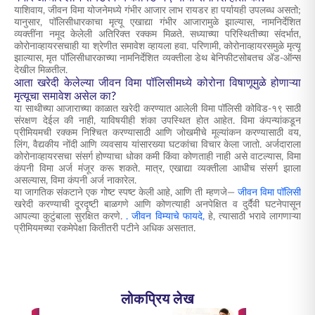
याशिवाय, जीवन विमा योजनेमध्ये गंभीर आजार लाभ रायडर हा पर्यायही उपलब्ध असतो;
यानुसार, पॉलिसीधारकाचा मृत्यू एखाद्या गंभीर आजारामुळे झाल्यास, नामनिर्देशित
व्यक्तींना नमूद केलेली अतिरिक्त रक्कम मिळते. सध्याच्या परिस्थितीच्या संदर्भात,
कोरोनाव्हायरसचाही या श्रेणीत समावेश व्हायला हवा. परिणामी, कोरोनाव्हायरसमुळे मृत्यू
झाल्यास, मृत पॉलिसीधारकाच्या नामनिर्देशित व्यक्तीला डेथ बेनिफीटसोबतच ॲड-ऑन्स
देखील मिळतील.
आता खरेदी केलेल्या जीवन विमा पॉलिसीमध्ये कोरोना विषाणूमुळे होणाऱ्या
मृत्यूचा समावेश असेल का?
या साथीच्या आजाराच्या काळात खरेदी करण्यात आलेली विमा पॉलिसी कोविड-१९ साठी
संरक्षण देईल की नाही, याविषयीही शंका उपस्थित होत आहेत. विमा कंपन्यांकडून
प्रीमियमची रक्कम निश्चित करण्यासाठी आणि जोखमीचे मूल्यांकन करण्यासाठी वय,
लिंग, वैद्यकीय नोंदी आणि व्यवसाय यांसारख्या घटकांचा विचार केला जातो. अर्जदाराला
कोरोनाव्हायरसचा संसर्ग होण्याचा धोका कमी किंवा कोणताही नाही असे वाटल्यास, विमा
कंपनी विमा अर्ज मंजूर करू शकते. मात्र, एखाद्या व्यक्तीला आधीच संसर्ग झाला
असल्यास, विमा कंपनी अर्ज नाकारेल.
या जागतिक संकटाने एक गोष्ट स्पष्ट केली आहे, आणि ती म्हणजे—
जीवन विमा पॉलिसी
खरेदी करण्याची दूरदृष्टी बाळगणे आणि कोणत्याही अनपेक्षित व दुर्दैवी घटनेपासून
आपल्या कुटुंबाला सुरक्षित करणे.
. जीवन विम्याचे फायदे,
हे, त्यासाठी भरावे लागणाऱ्या
प्रीमियमच्या रकमेपेक्षा कितीतरी पटीने अधिक असतात.
लोकप्रिय लेख