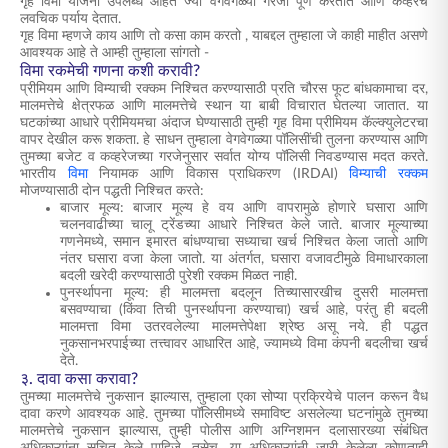
गृह विमा योजना उपलब्ध आहेत ज्या वेगवेगळ्या गरजा पूर्ण करतात आणि कव्हरचे
लवचिक पर्याय देतात.
गृह विमा म्हणजे काय आणि तो कसा काम करतो
, याबद्दल तुम्हाला जे काही माहीत असणे
आवश्यक आहे ते आम्ही तुम्हाला सांगतो -
विमा रकमेची गणना कशी करावी?
प्रीमियम आणि विम्याची रक्कम निश्चित करण्यासाठी प्रति चौरस फूट बांधकामाचा दर,
मालमत्तेचे क्षेत्रफळ आणि मालमत्तेचे स्थान या बाबी विचारात घेतल्या जातात. या
घटकांच्या आधारे प्रीमियमचा अंदाज घेण्यासाठी तुम्ही गृह विमा प्रीमियम कॅल्क्युलेटरचा
वापर देखील करू शकता. हे साधन तुम्हाला वेगवेगळ्या पॉलिसींची तुलना करण्यास आणि
तुमच्या बजेट व कव्हरेजच्या गरजेनुसार सर्वात योग्य पॉलिसी निवडण्यास मदत करते.
भारतीय
विमा
नियामक आणि विकास प्राधिकरण (IRDAI)
विम्याची रक्कम
मोजण्यासाठी दोन पद्धती निश्चित करते:
बाजार मूल्य: बाजार मूल्य हे वय आणि वापरामुळे होणारे घसारा आणि
चलनवाढीच्या चालू ट्रेंडच्या आधारे निश्चित केले जाते. बाजार मूल्याच्या
गणनेमध्ये, समान इमारत बांधण्याचा सध्याचा खर्च निश्चित केला जातो आणि
नंतर घसारा वजा केला जातो. या अंतर्गत, घसारा वजावटीमुळे विमाधारकाला
बदली खरेदी करण्यासाठी पुरेशी रक्कम मिळत नाही.
पुनर्स्थापना मूल्य: ही मालमत्ता बदलून तिच्यासारखीच दुसरी मालमत्ता
बसवण्याचा (किंवा तिची पुनर्स्थापना करण्याचा) खर्च आहे, परंतु ही बदली
मालमत्ता विमा उतरवलेल्या मालमत्तेपेक्षा श्रेष्ठ असू नये. ही पद्धत
नुकसानभरपाईच्या तत्त्वावर आधारित आहे, ज्यामध्ये विमा कंपनी बदलीचा खर्च
देते.
३. दावा कसा करावा?
तुमच्या मालमत्तेचे नुकसान झाल्यास, तुम्हाला एका सोप्या प्रक्रियेचे पालन करून वैध
दावा करणे आवश्यक आहे. तुमच्या पॉलिसीमध्ये समाविष्ट असलेल्या घटनांमुळे तुमच्या
मालमत्तेचे नुकसान झाल्यास, तुम्ही पोलीस आणि अग्निशमन दलासारख्या संबंधित