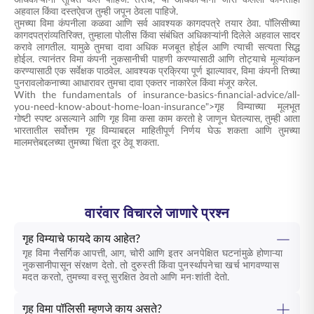
अधिकाऱ्यांना सूचित केले पाहिजे. तसेच, या अधिकाऱ्यांनी जारी केलेला कोणताही
अहवाल किंवा दस्तऐवज तुम्ही जपून ठेवला पाहिजे.
तुमच्या विमा कंपनीला कळवा आणि सर्व आवश्यक कागदपत्रे तयार ठेवा. पॉलिसीच्या
कागदपत्रांव्यतिरिक्त, तुम्हाला पोलीस किंवा संबंधित अधिकाऱ्यांनी दिलेले अहवाल सादर
करावे लागतील. यामुळे तुमचा दावा अधिक मजबूत होईल आणि त्याची सत्यता सिद्ध
होईल. त्यानंतर विमा कंपनी नुकसानीची पाहणी करण्यासाठी आणि तोट्याचे मूल्यांकन
करण्यासाठी एक सर्वेक्षक पाठवेल. आवश्यक प्रक्रिया पूर्ण झाल्यावर, विमा कंपनी तिच्या
पुनरावलोकनाच्या आधारावर तुमचा दावा एकतर नाकारेल किंवा मंजूर करेल.
With the fundamentals of insurance-basics-financial-advice/all-
you-need-know-about-home-loan-insurance">गृह विम्याच्या मूलभूत
गोष्टी स्पष्ट असल्याने आणि गृह विमा कसा काम करतो हे जाणून घेतल्यास, तुम्ही आता
भारतातील सर्वोत्तम गृह विम्याबद्दल माहितीपूर्ण निर्णय घेऊ शकता आणि तुमच्या
मालमत्तेबद्दलच्या तुमच्या चिंता दूर ठेवू शकता.
वारंवार विचारले जाणारे प्रश्न
गृह विम्याचे फायदे काय आहेत?
गृह विमा नैसर्गिक आपत्ती, आग, चोरी आणि इतर अनपेक्षित घटनांमुळे होणाऱ्या
नुकसानीपासून संरक्षण देतो. तो दुरुस्ती किंवा पुनर्स्थापनेचा खर्च भागवण्यास
मदत करतो, तुमच्या वस्तू सुरक्षित ठेवतो आणि मनःशांती देतो.
गृह विमा पॉलिसी म्हणजे काय असते?