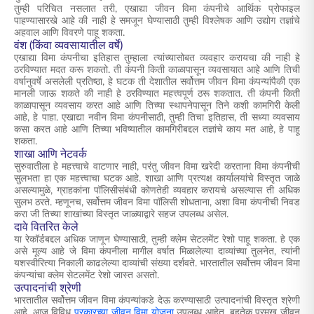
तुम्ही परिचित नसलात तरी, एखाद्या जीवन विमा कंपनीचे आर्थिक प्रोफाइल
पाहण्यासारखे आहे की नाही हे समजून घेण्यासाठी तुम्ही विश्लेषक आणि उद्योग तज्ञांचे
अहवाल आणि विवरणे पाहू शकता.
वंश (किंवा व्यवसायातील वर्षे)
एखाद्या विमा कंपनीचा इतिहास तुम्हाला त्यांच्यासोबत व्यवहार करायचा की नाही हे
ठरविण्यात मदत करू शकतो. ती कंपनी किती काळापासून व्यवसायात आहे आणि तिची
वर्षानुवर्षे असलेली प्रतिष्ठा, हे घटक ती देशातील सर्वोत्तम जीवन विमा कंपन्यांपैकी एक
मानली जाऊ शकते की नाही हे ठरविण्यात महत्त्वपूर्ण ठरू शकतात. ती कंपनी किती
काळापासून व्यवसाय करत आहे आणि तिच्या स्थापनेपासून तिने कशी कामगिरी केली
आहे, हे पाहा. एखाद्या नवीन विमा कंपनीसाठी, तुम्ही तिचा इतिहास, ती सध्या व्यवसाय
कसा करत आहे आणि तिच्या भविष्यातील कामगिरीबद्दल तज्ञांचे काय मत आहे, हे पाहू
शकता.
शाखा आणि नेटवर्क
सुरुवातीला हे महत्त्वाचे वाटणार नाही, परंतु जीवन विमा खरेदी करताना विमा कंपनीची
सुलभता हा एक महत्त्वाचा घटक आहे. शाखा आणि प्रत्यक्ष कार्यालयांचे विस्तृत जाळे
असल्यामुळे, ग्राहकांना पॉलिसीसंबंधी कोणतेही व्यवहार करायचे असल्यास ती अधिक
सुलभ ठरते. म्हणूनच, सर्वोत्तम जीवन विमा पॉलिसी शोधताना, अशा विमा कंपनीची निवड
करा जी तिच्या शाखांच्या विस्तृत जाळ्याद्वारे सहज उपलब्ध असेल.
दावे वितरित केले
या रेकॉर्डबद्दल अधिक जाणून घेण्यासाठी, तुम्ही क्लेम सेटलमेंट रेशो पाहू शकता. हे एक
असे मूल्य आहे जे विमा कंपनीला मागील वर्षात मिळालेल्या दाव्यांच्या तुलनेत, त्यांनी
यशस्वीरित्या निकाली काढलेल्या दाव्यांची संख्या दर्शवते. भारतातील सर्वोत्तम जीवन विमा
कंपन्यांचा क्लेम सेटलमेंट रेशो जास्त असतो.
उत्पादनांची श्रेणी
भारतातील सर्वोत्तम जीवन विमा कंपन्यांकडे देऊ करण्यासाठी उत्पादनांची विस्तृत श्रेणी
आहे. आज विविध
प्रकारच्या जीवन विमा योजना
उपलब्ध आहेत. बहुतेक प्रमुख जीवन