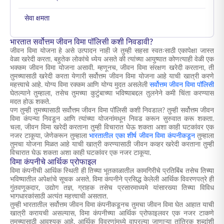
सेवा क्षमता
भारतात सर्वोत्तम जीवन विमा पॉलिसी कशी निवडावी?
जीवन विमा योजना हे असे उत्पादन नाही जे तुम्ही सहसा स्वतःसाठी एकापेक्षा जास्त
वेळा खरेदी करता. बहुतेक लोकांचे ध्येय असते की त्यांच्या आयुष्यात कोणत्याही वेळी एक
भक्कम जीवन विमा योजना असावी. म्हणूनच, जीवन विमा संरक्षण खरेदी करताना, ती
तुमच्यासाठी खरेदी करता येणारी सर्वोत्तम जीवन विमा योजना आहे याची खात्री करणे
महत्त्वाचे आहे. योग्य विमा रक्कम आणि योग्य मुदत असलेली
सर्वोत्तम जीवन विमा पॉलिसी
घेतल्याने तुम्हाला, तसेच तुमच्या कुटुंबाच्या भविष्याबद्दल तुलनेने कमी चिंता करण्यास
मदत होऊ शकते.
पण तुम्ही तुमच्यासाठी सर्वोत्तम जीवन विमा पॉलिसी कशी निवडाल? तुम्ही सर्वोत्तम जीवन
विमा कंपन्या निवडून आणि त्यांच्या योजनांमधून निवड करून सुरुवात करू शकता.
चला, जीवन विमा खरेदी करताना तुम्ही विचारात घेऊ शकता अशा काही घटकांवर एक
नजर टाकूया, जेणेकरून तुम्हाला
भारतातील एका शीर्ष जीवन विमा कंपनीकडून
तुम्हाला
तुमचा योजना मिळत आहे याची खात्री करण्यासाठी जीवन कव्हर खरेदी करताना तुम्ही
विचारात घेऊ शकता अशा काही घटकांवर एक नजर टाकूया.
विमा कंपनीचे आर्थिक प्रोफाइल
विमा कंपनीची आर्थिक स्थिती ही तिच्या भूतकाळातील कामगिरीचे प्रतिबिंब तसेच तिच्या
भविष्यातील अपेक्षांचे सूचक असते. विमा कंपनीने प्रसिद्ध केलेली आर्थिक विवरणपत्रे ही
गुंतवणूकदार, उद्योग तज्ञ, ग्राहक तसेच प्रसारमाध्यमे यांसारख्या तिच्या विविध
भागधारकांसाठी अत्यंत महत्त्वाची असतात.
तुम्ही भारतातील सर्वोत्तम जीवन विमा कंपनीकडूनच तुमचा जीवन विमा घेत आहात याची
खात्री करायची असल्यास, विमा कंपनीच्या आर्थिक प्रोफाइलवर एक नजर टाकणे
तुमच्यासाठी आवश्यक आहे. आर्थिक विवरणांमध्ये वापरल्या जाणाऱ्या तांत्रिक शब्दांशी