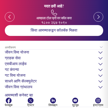
मदत हवी आहे?
Previous
Previou
आम्हाला टोल फ्री वर कॉल करा
१८०० २६७ ९०९०
किंवा आमच्याकडून कॉलबॅक मिळवा
अस्वीकरण
जीवन विमा योजना
ग्राहक सेवा
एसबीआय लाईफ
गट कंपन्या
गट विमा योजना
साधने आणि कॅल्क्युलेटर
जीवन विमा ग्रंथालय
आमच्याशी कनेक्ट व्हा
फेसबुक
ट्विटर
लिंक्डइन
युट्यूब
इंस्टाग्राम