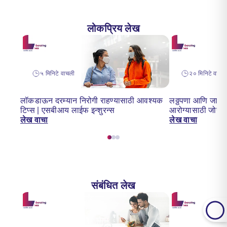
लोकप्रिय लेख
५ मिनिटे वाचली
२० मिनिटे वाचल
लॉकडाऊन दरम्यान निरोगी राहण्यासाठी आवश्यक
लठ्ठपणा आणि जास्त
टिप्स | एसबीआय लाईफ इन्शुरन्स
आरोग्यासाठी जोख
लेख वाचा
लेख वाचा
संबंधित लेख