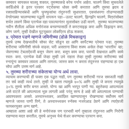
कामावर सायकल चालवू शकाल, तुमच्याकडे बरेच पर्याय आहेत. चालणे किंवा सुचवलेले
कार्डिओचे हे इतर प्रकार स्ट्रोकचा धोका कमी करतात आणि तुमचा हृदय व
रक्तवाहिन्यासंबंधी आणि फुफ्फुसांचा तंदुरुस्ती सुधारतात. एकसंधपणा तोडण्यासाठी
वेगवेगळ्या चालण्याच्या पद्धती वापरून पहा—उलट चालणे, झिगझॅग चालणे, मित्रांसोबत
शर्यत लावणे किंवा प्रत्येक दहा पावल्यानंतर मुलासोबत उडी मारणे. तुमच्या चालण्याच्या
नवीन शैलीला अधिक मनोरंजक बनवण्यासाठी ते कस्टमाइझ करा आणि डिझाइन करा.
कोण जाणे, तुम्ही देखील यूट्यूबवर लोकप्रिय होऊ शकता.
४. प्रेमात पडणे म्हणजे जमिनीच्या (डोळे मिचकावून)
तुमचे उच्च देखभालीचे सोफा सेट सोडून द्या आणि कार्पेटच्या प्रेमात पडा. तुमच्या
शरीराचा जमिनीशी संपर्क वाढवा. घरी असताना किंवा शक्य असेल तेव्हा 'भारतीय' व्हा;
जेवणाच्या टेबलाऐवजी बसून जेवण करा. बसून काम करा. घराची देखभाल आणि कामे
स्वतः करा. प्रत्येक वेळी जेव्हा तुम्ही उभे राहता तेव्हा तुम्ही तुमच्या शरीराच्या सर्व
स्नायूंना कामावर लावता आणि ताणता. जास्त काम न करता तंदुरुस्त राहण्याचा हा एक
सोपा आणि उत्तम मार्ग आहे.
५. तुमच्या शरीराच्या संकेताचा योग्य अर्थ लावा.
व्यायाम करण्याची ही फक्त एक पद्धत नाही, पण तुमच्या शरीराची गरज समजली नाही
तर सर्व काही व्यर्थ ठरते. तुम्ही जे खाता त्यामुळे ७०% आणि तुम्ही जे करता त्यामुळे
३०% तुमचे शरीर बनत असते. योग्य खा आणि भरपूर पाणी प्या. बहुतेकदा आपल्याला
असे वाटते की आपल्याला भूक लागली आहे परंतु सत्य हे आहे की आपल्याला पाण्याची
आवश्यकता असते. अस्वास्थ्यकर, अवांछित खाण्यापासून रोखण्याचा सर्वोत्तम मार्ग
म्हणजे जास्त पाणी पिणे, ते अस्वास्थ्यकर स्नॅक्स नजरेआड ठेवणे आणि त्याऐवजी
फायबरयुक्त अन्न खाणे.
आम्हाला आशा आहे की हे मनोरंजक पण प्रभावी मार्ग तुम्हाला तंदुरुस्त आणि निरोगी
राहण्यास मदत करतील, तुमचे अनुभव येथे शेअर करण्याचा प्रयत्न करा.