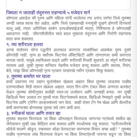
जिमला न जाताही तंदुरुस्त राहण्याचे ५ मजेदार मार्ग
कोणाला आवडेल की पुरुष आणि महिला यांनी भरलेल्या त्या अरुंद जागेत जिथे तुमच्या
अगदी जवळ श्वास घेत आहेत, आणि जिथे एकसारखी स्नायूंची दुखणे होणारी दिनचर्या
चालू आहे, त्यात अतिरिक्त कार्बन डायऑक्साईडची मात्रा, निश्चितच हे कोणालाही
आवडणार नाही. जीवनशैलीतील साधे बदल तुम्हाला तंदुरुस्त आणि निरोगी राहण्यास
मदत करू शकतात.
१. त्या शरीराला हलवा
डान्स फ्लोरवर योग्य पद्धतीने हालचाल करणारा व्यक्तीपेक्षा आकर्षक दृश्य दुसरे
कोणतेही नाही. नृत्य हा सर्वोत्तम फिटनेस अ‍ॅक्टिव्हिटी आणि ताणतणाव कमी करणारा
मानला जातो. यामुळे लवचिकता वाढते आणि शरीराची स्थिती सुधारते. हा संपूर्ण शरीराचा
व्यायाम आहे. तुम्ही तुमचा शनिवार नेहमीच मजेदार बनवू शकता आणि साल्सा, स्विंग,
बॅले, जाझ किंवा कोणताही नृत्य प्रकार यासारखे नवीन प्रकार शिकू शकता.
२. तुमच्या क्षमतेत भर घाला
कधी उद्यानात त्या लहान मुलांसोबत खेळला आहात किंवा तुमच्या लाडक्या पाळीव
प्राण्यासोबत मिठी मारून खेळला आहात. घरात पिंग-पॉन्ग टेबल किंवा अंगणात बास्केट
घेऊन तुमच्या सोयीनुसार कधीही स्वतःला उर्जावान आणि उत्साही बनवा. जर तुम्ही
व्हिडिओ गेमर असाल तर तुमची मजा फिटनेसमध्ये बदला. व्हिडिओ गेम्सद्वारे तुम्ही अनेक
फिटनेस आणि ट्रेनिंग उपक्रमांमध्ये भाग घेता. काही लेसर टॅग गेम खेळा आणि कॅलरीज
कमी करण्याच्या बोनससह तुमचा सर्व ताण कमी करा.
३. स्नीकर्स घाला आणि तयार व्हा
तुमच्या शहरात फिरायला जा किंवा ऑनलाइन फिरायला जाणाऱ्या गटांमध्ये सामील व्हा
जेणेकरून तुम्ही लक्ष केंद्रित करू शकाल आणि स्पर्धात्मक राहू शकाल. "फ्रीजपर्यंतचे
थोडेसे चालणे सोडून, रस्त्यावर थोडा फेरफटका मारण्याचा विचार कसा आहे? " तुमच्या
पाळीव प्राण्याला लांब फिरायला घेऊन जा किंवा लिफ्टऐवजी पायऱ्या चढून जा किंवा