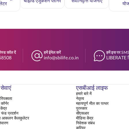
चाइल्ड एजुकेशन प्लानर
सेवानिवृत्ति योजनाएँ
लेटर
योज
स्ड कॉल दें
हमें ईमेल करें
हमें इस पर SMS 
58508
info@sbilife.co.in
LIBERATE ल
सेवाएं
एसबीआई लाइफ
हमारे बारे में
रिपक्वता
नेतृत्व
ॉर्नर
महत्वपूर्ण मील का पत्थर
ेंद्र
पुरस्कार
फंड प्रदर्शन
सीएसआर
ा आकलन कैलकुलेटर
मीडिया केंद्र
िवारण
निवेशक संबंध
करियर