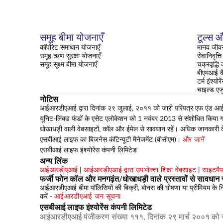
समूह बीमा योजनाएँ
टूल्स औ
कॉर्पोरेट समाधान योजनाएँ
मानव जीवन
समूह ऋण सुरक्षा योजनाएँ
सेवानिवृत्
समूह सूक्ष्म बीमा योजनाएँ
चक्रवृद्धि
बीएमआई क
टर्म इंश्यो
चाइल्ड एज
नोटिस
आईआरडीएआई द्वारा दिनांक २९ जुलाई, २०११ को जारी परिपत्र एफ एंड आई-सीआ
यूनिट-लिंक्ड फंडों के एसेट एलोकेशन को 1 नवंबर 2013 से संशोधित किया गया
धोखाधड़ी वाली वेबसाइटों, कॉल और ईमेल से सावधान रहें। अधिक जानकारी 
एसबीआई लाइफ का बिजनेस कंटिन्यूटी मैनेजमेंट (बीसीएम)।
और जानें
एसबीआई लाइफ इंश्योरेंस कंपनी लिमिटेड
अन्य लिंक
आईआरडीएआई
|
आईआरडीएआई द्वारा उपभोक्ता शिक्षा वेबसाइट
|
साइटमै
फर्जी फोन कॉल और मनगढ़ंत/धोखाधड़ी वाले प्रस्तावों से सावधान र
आईआरडीएआई बीमा पॉलिसियों की बिक्री, बोनस की घोषणा या प्रीमियम के निवेश
करें -
आईआरडीएआई जन सूचना
एसबीआई लाइफ इंश्योरेंस कंपनी लिमिटेड
आईआरडीएआई पंजीकरण संख्या १११, दिनांक २९ मार्च २००१ को 