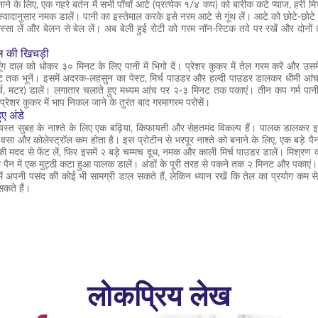
बनाने के लिए, एक गहरे बर्तन में सभी पाँचों आटे (प्रत्येक १/४ कप) को बारीक कटे प्याज, हरी
्वादानुसार नमक डालें। पानी का इस्तेमाल करके इसे नरम आटे से गूंथ लें। आटे को छोटे-छोटे हिस्
िस्सा लें और बेलन से बेल लें। अब बेली हुई रोटी को गरम नॉन-स्टिक तवे पर रखें और दोनो
ल की खिचड़ी
ग दाल को धोकर ३० मिनट के लिए पानी में भिगो दें। प्रेशर कुकर में तेल गरम करें और उस
क भूनें। इसमें अदरक-लहसुन का पेस्ट, मिर्च पाउडर और हल्दी पाउडर डालकर धीमी आंच पर
्च, मटर) डालें। लगातार चलाते हुए मध्यम आंच पर २-३ मिनट तक पकाएं। तीन कप गर्म पा
 प्रेशर कुकर में भाप निकल जाने के तुरंत बाद गरमागरम परोसें।
ए अंडे
े व्यस्त सुबह के नाश्ते के लिए एक बढ़िया, किफायती और सेहतमंद विकल्प हैं। पालक डालकर इ
 वसा और कोलेस्ट्रॉल कम होता है। इस प्रोटीन से भरपूर नाश्ते को बनाने के लिए, एक बड़े पै
की मदद से फेंट लें, फिर इसमें २ बड़े चम्मच दूध, नमक और काली मिर्च पाउडर डालें। मिश्रण 
तो पैन में एक मुट्ठी कटा हुआ पालक डालें। अंडों के पूरी तरह से पकने तक २ मिनट और पकाएं
में अपनी पसंद की कोई भी सामग्री डाल सकते हैं, लेकिन ध्यान रखें कि तेल का प्रयोग कम स
कते हैं।
लोकप्रिय लेख