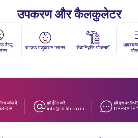
उपकरण और कैलकुलेटर
फ वैल्यू
आवश्यकत
चाइल्ड एजुकेशन प्लानर
सेवानिवृत्ति योजनाएँ
लेटर
योज
स्ड कॉल दें
हमें ईमेल करें
हमें इस पर SMS 
58508
info@sbilife.co.in
LIBERATE ल