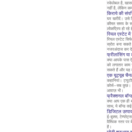
स्केलेबल है, खा
नहीं है, लेकिन क
किराये की संपत्त
घर खरीदें। उसे 
कीमत समय के साथ
लोकप्रिय हो रहे ह
रियल एस्टेट में
रियल एस्टेट सिर
स्रोत बना सकते 
नजरअंदाज कर देत
फ्रीलांसिंग या 
क्या आपके पास ऐस
को लगातार काम प
सकते हैं और यह 
एक यूट्यूब चैन
कहानियां। ट्यूटो
कोर्स—सब कुछ। य
आवाज़ भी।
फ्रैक्शनल बॉन्ड 
क्या आप एक ही ब
साथ, ये बॉन्ड कई
डिजिटल उत्पाद
ई-बुक्स, टेम्प्ल
वैश्विक स्तर पर
है।