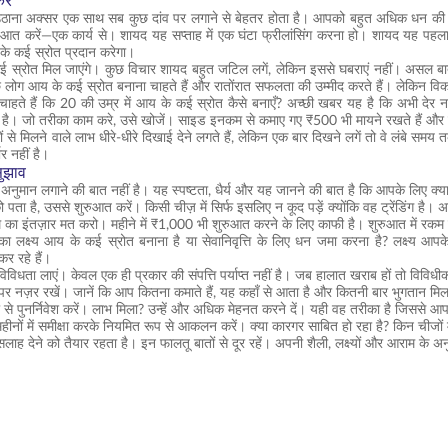
रें
उठाना अक्सर एक साथ सब कुछ दांव पर लगाने से बेहतर होता है। आपको बहुत अधिक धन की
ुआत करें—एक कार्य से। शायद यह सप्ताह में एक घंटा फ्रीलांसिंग करना हो। शायद यह पह
 कई स्रोत प्रदान करेगा।
्रोत मिल जाएंगे। कुछ विचार शायद बहुत जटिल लगें, लेकिन इससे घबराएं नहीं। असल बात ह
 लोग आय के कई स्रोत बनाना चाहते हैं और रातोंरात सफलता की उम्मीद करते हैं। लेकिन विक
ाहते हैं कि 20 की उम्र में आय के कई स्रोत कैसे बनाएँ? अच्छी खबर यह है कि अभी देर
र है। जो तरीका काम करे, उसे खोजें। साइड इनकम से कमाए गए ₹500 भी मायने रखते हैं और
ं से मिलने वाले लाभ धीरे-धीरे दिखाई देने लगते हैं, लेकिन एक बार दिखने लगें तो वे लंब
र नहीं है।
सुझाव
 अनुमान लगाने की बात नहीं है। यह स्पष्टता, धैर्य और यह जानने की बात है कि आपके लिए क्
पता है, उससे शुरुआत करें। किसी चीज़ में सिर्फ इसलिए न कूद पड़ें क्योंकि वह ट्रेंडिंग है।
 का इंतज़ार मत करो। महीने में ₹1,000 भी शुरुआत करने के लिए काफी है। शुरुआत में रकम की
ा लक्ष्य आय के कई स्रोत बनाना है या सेवानिवृत्ति के लिए धन जमा करना है? लक्ष्य आपके व
 कर रहे हैं।
ं विविधता लाएं। केवल एक ही प्रकार की संपत्ति पर्याप्त नहीं है। जब हालात खराब हों तो विव
पर नज़र रखें। जानें कि आप कितना कमाते हैं, यह कहाँ से आता है और कितनी बार भुगतान म
से पुनर्निवेश करें। लाभ मिला? उन्हें और अधिक मेहनत करने दें। यही वह तरीका है जिससे आ
हीनों में समीक्षा करके नियमित रूप से आकलन करें। क्या कारगर साबित हो रहा है? किन चीजों मे
लाह देने को तैयार रहता है। इन फालतू बातों से दूर रहें। अपनी शैली, लक्ष्यों और आराम के अ