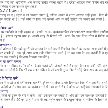
सकर यदि आप अतिरिक्त आय के कई स्रोत बनाना चाहते हैं। ट्रेंडी आइटम, तेज़ शिपिंग और ग्रा
म निवेश में एक सार्थक शुरुआत है।
ियों में निवेश करें
किराए पर दें। सुनने में तो आसान लगता है, लेकिन असल में इतना आसान नहीं होता। फिर भी
 बढ़ती भी है। कई लोगों के लिए, यह उनकी आय के कई स्रोतों का आधार बन जाती है। हां,
ैं।
 निवेश करें
्फ घर खरीदने से कहीं बढ़कर है। इसमें REITs, क्राउडफंडिंग प्लेटफॉर्म और व्यावसायिक संप
हैं। इसका रहस्य क्या है? अच्छी तरह से रिसर्च करें। जानें कि आप किस चीज में निवेश कर 
े हैं।
कंसल्टिंग
े कौशल हैं जिनकी दूसरों को ज़रूरत है? इन्हें अपनी नियमित नौकरी के अलावा अन्य कामों में इ
र रखती हैं। और हां, अगर आप सही कीमत तय करते हैं तो यह आय के कई स्रोतों में से एक 
तय कर सकते हैं कि आप कितना काम लेंगे।
ल या ब्लॉग बनाएं
रियल। समीक्षाएं। लोग हमेशा देखते, पढ़ते और सीखते रहते हैं। एक चैनल या ब्लॉग धीरे-धीरे 
ह उन लोगों के लिए भी एक स्मार्ट तरीका है जो अपनी मुख्य नौकरी छोड़े बिना आय के कई स्रो
में निवेश करें
ार में लाखों खर्च नहीं करना चाहते? फ्रैक्शनल बॉन्ड आपके लिए फायदेमंद हो सकते हैं। इन
 स्रोतों से नियमित आय का स्रोत बनाने में मदद करते हैं। ये बॉन्ड उन रूढ़िवादी निवेशकों के ल
 बनाएं
ेट्स, कोर्स या टूल्स के बारे में सोचें। आप इसे एक बार बनाते हैं, और लोग इसे बार-बार खरीदत
 बेच सकते हैं। 20 की उम्र में आय के कई स्रोत बनाने के इच्छुक किसी भी व्यक्ति के लिए