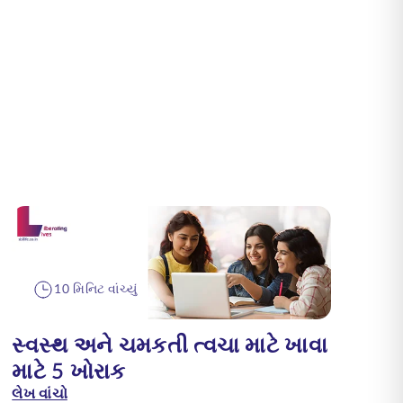
10 મિનિટ વાંચ્યું
સ્વસ્થ અને ચમકતી ત્વચા માટે ખાવા
માટે 5 ખોરાક
લેખ વાંચો