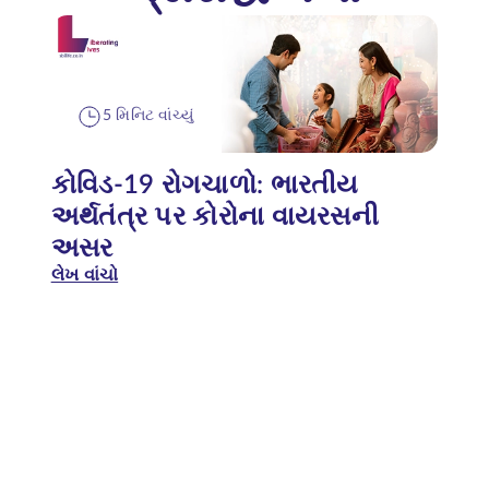
5 મિનિટ વાંચ્યું
કોવિડ-19 રોગચાળો: ભારતીય
અર્થતંત્ર પર કોરોના વાયરસની
અસર
લેખ વાંચો