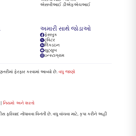
એસબીઆઈ ડીએફએચઆઈ
ય
અમારી સાથે જોડાઓ
ફેસબુક
ટ્વિટર
લિંક્ડઇન
યુટ્યુબ
ઇન્સ્ટાગ્રામ
ગણતરીમાં ફેરફાર કરવામાં આવ્યો છે.
વધુ જાણો
|
નિયમો અને શરતો
િયાદ નોંધાવવા વિનંતી છે. વધુ વાંચવા માટે, કૃપા કરીને અહીં