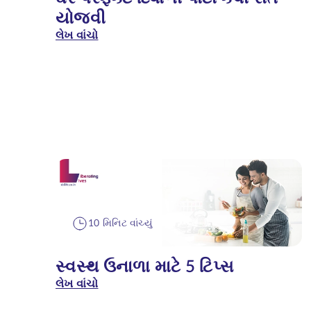
યોજવી
લેખ વાંચો
10 મિનિટ વાંચ્યું
સ્વસ્થ ઉનાળા માટે 5 ટિપ્સ
લેખ વાંચો