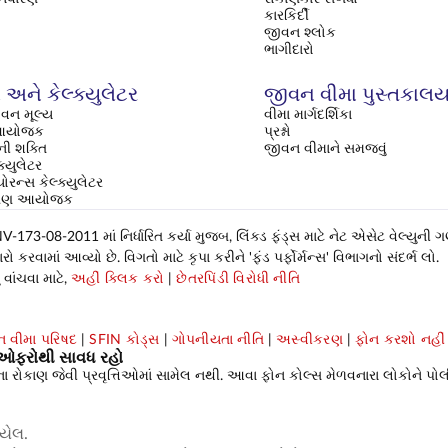
કારકિર્દી
જીવન શ્લોક
ભાગીદારો
અને કેલ્ક્યુલેટર
જીવન વીમા પુસ્તકાલ
વન મૂલ્ય
વીમા માર્ગદર્શિકા
િ આયોજક
પ્રશ્નો
ી શક્તિ
જીવન વીમાને સમજવું
ક્યુલેટર
્યોરન્સ કેલ્ક્યુલેટર
ક્ષણ આયોજક
-173-08-2011 માં નિર્ધારિત કર્યા મુજબ, લિંક્ડ ફંડ્સ માટે નેટ એસેટ વેલ્યુની 
કરવામાં આવ્યો છે. વિગતો માટે કૃપા કરીને 'ફંડ પર્ફોર્મન્સ' વિભાગનો સંદર્ભ લો.
વાંચવા માટે,
અહીં ક્લિક કરો
|
છેતરપિંડી વિરોધી નીતિ
 વીમા પરિષદ
|
SFIN કોડ્સ
|
ગોપનીયતા નીતિ
|
અસ્વીકરણ
|
ફોન કરશો નહીં
રી ઓફરોથી સાવધ રહો
કાણ જેવી પ્રવૃત્તિઓમાં સામેલ નથી. આવા ફોન કોલ્સ મેળવનારા લોકોને પોલીસ ફર
યેલ.