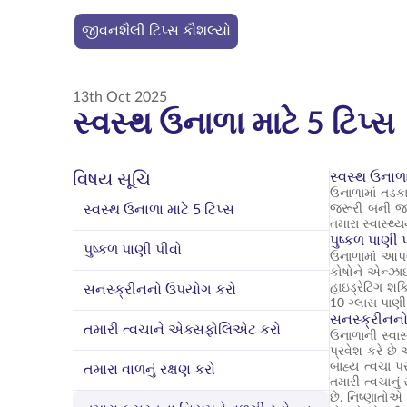
જીવનશૈલી ટિપ્સ કૌશલ્યો
13th Oct 2025
સ્વસ્થ ઉનાળા માટે 5 ટિપ્સ
સ્વસ્થ ઉનાળા
વિષય સૂચિ
ઉનાળામાં તડકા
સ્વસ્થ ઉનાળા માટે 5 ટિપ્સ
જરૂરી બની જાય
તમારા સ્વાસ્થ
પુષ્કળ પાણી 
પુષ્કળ પાણી પીવો
ઉનાળામાં આપણ
કોષોને એન્ઝાઇ
હાઇડ્રેટિંગ શ
સનસ્ક્રીનનો ઉપયોગ કરો
10 ગ્લાસ પાણ
સનસ્ક્રીનન
તમારી ત્વચાને એક્સફોલિએટ કરો
ઉનાળાની સ્વાસ
પ્રવેશ કરે છે 
બાહ્ય ત્વચા 
તમારા વાળનું રક્ષણ કરો
તમારી ત્વચાનુ
છે. નિષ્ણાતો