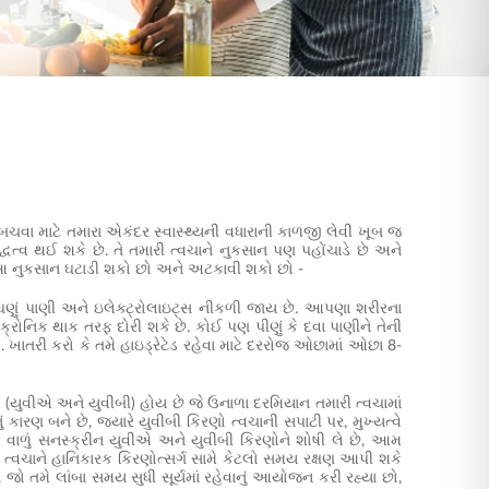
ચવા માટે તમારા એકંદર સ્વાસ્થ્યની વધારાની કાળજી લેવી ખૂબ જ
ધત્વ થઈ શકે છે. તે તમારી ત્વચાને નુકસાન પણ પહોંચાડે છે અને
ને આ નુકસાન ઘટાડી શકો છો અને અટકાવી શકો છો -
ણું પાણી અને ઇલેક્ટ્રોલાઇટ્સ નીકળી જાય છે. આપણા શરીરના
ક્રોનિક થાક તરફ દોરી શકે છે. કોઈ પણ પીણું કે દવા પાણીને તેની
એ. ખાતરી કરો કે તમે હાઇડ્રેટેડ રહેવા માટે દરરોજ ઓછામાં ઓછા 8-
ણો (યુવીએ અને યુવીબી) હોય છે જે ઉનાળા દરમિયાન તમારી ત્વચામાં
ં કારણ બને છે, જ્યારે યુવીબી કિરણો ત્વચાની સપાટી પર, મુખ્યત્વે
ાળું સનસ્ક્રીન યુવીએ અને યુવીબી કિરણોને શોષી લે છે, આમ
ી ત્વચાને હાનિકારક કિરણોત્સર્ગ સામે કેટલો સમય રક્ષણ આપી શકે
મે લાંબા સમય સુધી સૂર્યમાં રહેવાનું આયોજન કરી રહ્યા છો,