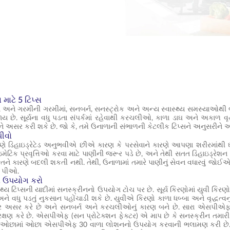
 માટે 5 ટિપ્સ
 અને ગરમીની ગરમીમાં, સનબર્ન, સનસ્ટ્રોક અને અન્ય સ્વાસ્થ્ય સમસ્યાઓથી બ
 છે. સૂર્યના વધુ પડતા સંપર્કમાં રહેવાથી કરચલીઓ, કાળા ડાઘ અને અકાળ વૃદ્
્યને અસર કરી શકે છે. જો કે, તમે ઉનાળાની સંભાળની કેટલીક ટિપ્સને અનુસરી
પીવો
ે ડિહાઇડ્રેટેડ અનુભવીએ છીએ કારણ કે પરસેવાને કારણે આપણા શરીરમાંથી ઘ
મેટિક પ્રવૃત્તિઓ કરવા માટે પાણીની જરૂર પડે છે, અને તેથી સતત ડિહાઇડ્રેશન 
ક્તિને કારણે બદલી શકતી નથી. તેથી, ઉનાળામાં તમારે પાણીનું સેવન વધારવું જોઈ
ી પીઓ.
ો ઉપયોગ કરો
્થ્ય ટિપ્સની યાદીમાં સનસ્ક્રીનનો ઉપયોગ ટોચ પર છે. સૂર્ય કિરણોમાં યુવી કિર
અને વધુ પડતું નુકસાન પહોંચાડી શકે છે. યુવીએ કિરણો કાળા ધબ્બા અને વૃદ્ધત્વનુ
પર અસર કરે છે અને સનબર્ન અને કરચલીઓનું કારણ બને છે. સારા એસપીએફ વ
ં રક્ષણ કરે છે. એસપીએફ (સન પ્રોટેક્શન ફેક્ટર) એ માપ છે કે સનસ્ક્રીન તમાર
એ ઓછામાં ઓછા એસપીએફ 30 વાળા લોશનનો ઉપયોગ કરવાની ભલામણ કરી છે. જો ત