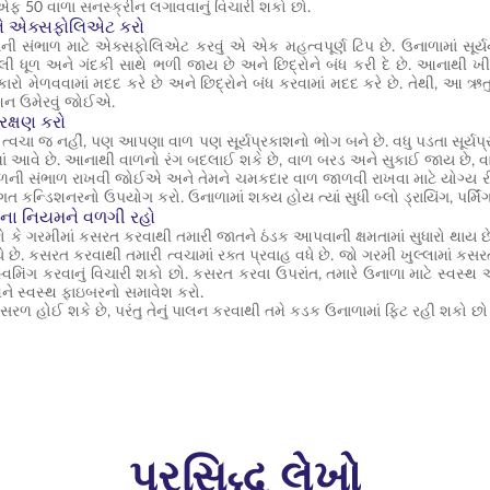
ફ 50 વાળા સનસ્ક્રીન લગાવવાનું વિચારી શકો છો.
ાને એક્સફોલિએટ કરો
ાની સંભાળ માટે એક્સફોલિએટ કરવું એ એક મહત્વપૂર્ણ ટિપ છે. ઉનાળામાં સૂર્ય
ેલી ધૂળ અને ગંદકી સાથે ભળી જાય છે અને છિદ્રોને બંધ કરી દે છે. આના
રો મેળવવામાં મદદ કરે છે અને છિદ્રોને બંધ કરવામાં મદદ કરે છે. તેથી, આ ઋત
 ઉમેરવું જોઈએ.
 રક્ષણ કરો
 ત્વચા જ નહીં, પણ આપણા વાળ પણ સૂર્યપ્રકાશનો ભોગ બને છે. વધુ પડતા સૂર્યપ્
આવે છે. આનાથી વાળનો રંગ બદલાઈ શકે છે, વાળ બરડ અને સુકાઈ જાય છે, વાળ
ાળની સંભાળ રાખવી જોઈએ અને તેમને ચમકદાર વાળ જાળવી રાખવા માટે યોગ્ય રીત
ંગત કન્ડિશનરનો ઉપયોગ કરો. ઉનાળામાં શક્ય હોય ત્યાં સુધી બ્લો ડ્રાયિંગ, પર્મિં
ના નિયમને વળગી રહો
ો કે ગરમીમાં કસરત કરવાથી તમારી જાતને ઠંડક આપવાની ક્ષમતામાં સુધારો થાય છે? ત
ધે છે. કસરત કરવાથી તમારી ત્વચામાં રક્ત પ્રવાહ વધે છે. જો ગરમી ખુલ્લામાં ક
િમિંગ કરવાનું વિચારી શકો છો. કસરત કરવા ઉપરાંત, તમારે ઉનાળા માટે સ્વસ્
ે સ્વસ્થ ફાઇબરનો સમાવેશ કરો.
 સરળ હોઈ શકે છે, પરંતુ તેનું પાલન કરવાથી તમે કડક ઉનાળામાં ફિટ રહી શકો છ
પ્રસિદ્ધ લેખો