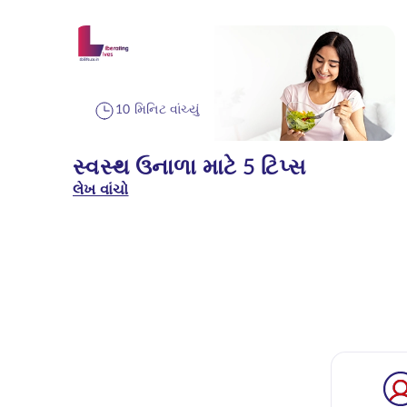
10 મિનિટ વાંચ્યું
સ્વસ્થ ઉનાળા માટે 5 ટિપ્સ
લેખ વાંચો