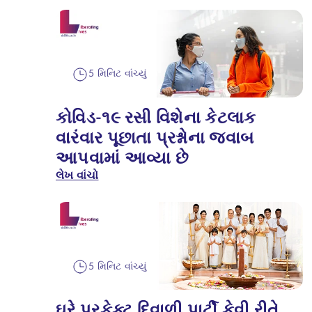
5 મિનિટ વાંચ્યું
કોવિડ-૧૯ રસી વિશેના કેટલાક
વારંવાર પૂછાતા પ્રશ્નોના જવાબ
આપવામાં આવ્યા છે
લેખ વાંચો
5 મિનિટ વાંચ્યું
ઘરે પરફેક્ટ દિવાળી પાર્ટી કેવી રીતે