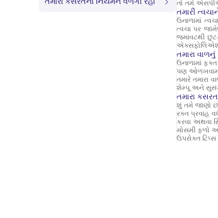
તમારા કસરતના નિયમને વળગી રહો
તો તમે એસપીએ
તમારી ત્વચ
ઉનાળામાં ત્વચ
ત્વચા પર જામ
જમાવટથી છુટકા
એક્સફોલિએશન
તમારા વાળનું
ઉનાળામાં ફક્ત
પણ ઓળખવામાં 
તમારે તમારા વ
શેમ્પૂ અને સુસ
તમારા કસરત
શું તમે જાણો છ
રક્ત પ્રવાહ વ
કરવા અથવા સ્વ
મોસમી ફળો અન
ઉપરોક્ત ટિપ્સ