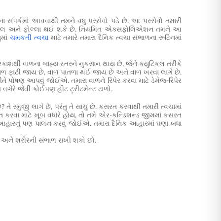
ના સંપર્કમાં આવવાથી તમને વધુ પરસેવો પડે છે. આ પરસેવો તમારી
થી ખીલ અને ફોલ્લા થઈ શકે છે. નિયમિત એક્સફોલિએશન તમને આ
ુમાં
ચમકતી ત્વચા
માટે તમારે તમારા દૈનિક ત્વચા સંભાળના રૂટિનમાં
રકાશથી વાળના બાહ્ય સ્તરને નુકસાન થાય છે, જેને ક્યુટિકલ તરીકે
 ફાટી જાય છે, વાળ પાતળા થઈ જાય છે અને વાળ ખરવા લાગે છે.
ે પોષણ આપવું જોઈએ. તમારા વાળને રિપેર કરવા માટે ડેમેજ-રિપેર
ગ વગેરે જેવી કોઈપણ હીટ ટ્રીટમેન્ટ ટાળો.
ે રમુજી લાગે છે, પરંતુ તે સાચું છે. કસરત કરવાથી તમારી ત્વચામાં
સરત કરવા માટે ખૂબ વધારે હોય, તો તમે એર-કન્ડિશન્ડ જીમમાં કસરત
થ આહારનું પણ પાલન કરવું જોઈએ. તમારા દૈનિક આહારમાં ઘણા બધા
ો અને શરીરની સંભાળ રાખી શકો છો.