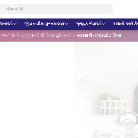
યોજનાઓ
જીવન વીમા પુસ્તકાલય
ગ્રાહક સેવાઓ
સાધનો અને કેલ
સ અને લેખો
જીવનશૈલી ટિપ્સ યુક્તિઓ
સ્વસ્થ ઉનાળા માટે 5 ટિપ્સ