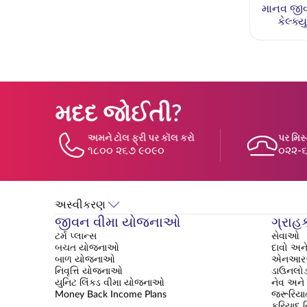
માનવ જીવ
કેલ્ક્ય
મદદ જોઈતી?
અમને ટોલ ફ્રી પર કૉલ કરો
પર મિસ
૧૮૦૦ ૨૬૭ ૯૦૯૦
૦૨૨-
અસ્વીકરણ
જીવન વીમા યોજનાઓ
ગ્રાહ
ટર્મ પ્લાન્સ
સેવાઓ
બચત યોજનાઓ
દાવો અને
બાળ યોજનાઓ
એનઆરઆ
નિવૃત્તિ યોજનાઓ
ડાઉનલોડ
યુનિટ લિંક્ડ વીમા યોજનાઓ
નેવ અને 
Money Back Income Plans
જરૂરિયાત
ફરિયાદ 