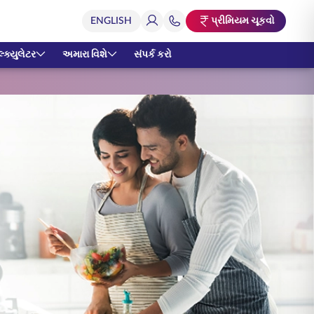
પ્રીમિયમ ચૂકવો
્ક્યુલેટર
અમારા વિશે
સંપર્ક કરો