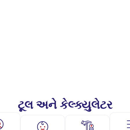
ટૂલ અને કેલ્ક્યુલેટર