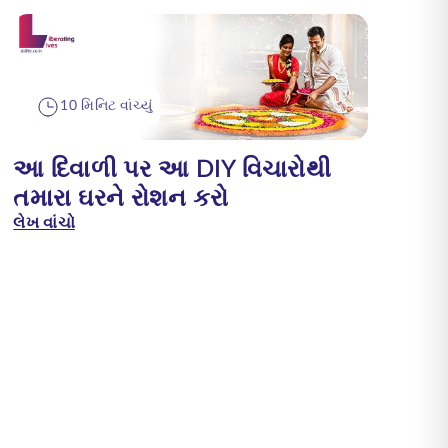
10 મિનિટ વાંચ્યું
આ દિવાળી પર આ DIY વિચારોથી
તમારા ઘરને રોશન કરો
લેખ વાંચો