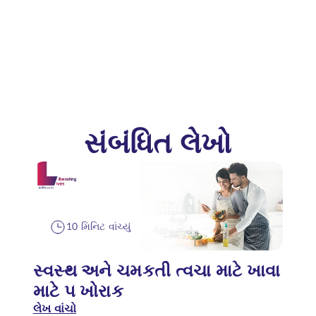
સંબંધિત લેખો
10 મિનિટ વાંચ્યું
સ્વસ્થ અને ચમકતી ત્વચા માટે ખાવા
માટે ૫ ખોરાક
લેખ વાંચો