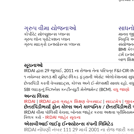
ગ્રુપ વીમા યોજનાઓ
સાધનો 
કોર્પોરેટ સોલ્યુશન્સ પ્લાન્સ
માનવ જી
ગ્રુપ લોન પ્રોટેક્શન પ્લાન
નિવૃત્ત
ગ્રુપ માઇક્રો ઇન્શ્યોરન્સ પ્લાન્સ
સંયોજનન
BMI કેલ્
ટર્મ ઇન્શ
બાળ શિ
સૂચનાઓ
IRDAI દ્વારા 29 જુલાઈ, 2011 ના રોજના તેના પરિપત્ર F&I-CIR-INV
૧ નવેમ્બર ૨૦૧૩ થી યુનિટ-લિંક્ડ ફંડ્સની એસેટ એલોકેશનમાં સુધારો 
છેતરપિંડી કરતી વેબસાઇટ્સ, કોલ્સ અને ઈ-મેલ્સથી સાવધ રહો. વધુ 
SBI લાઇફનું બિઝનેસ કન્ટીન્યુટી મેનેજમેન્ટ (BCM).
વધુ જાણો
અન્ય લિંક્સ
IRDAI
|
IRDAI દ્વારા ગ્રાહક શિક્ષણ વેબસાઇટ
|
સાઇટમેપ
|
જીવન
છેતરપિંડીભર્યા ફોન કોલ્સ અને કાલ્પનિક / છેતરપિંડીભ
IRDAI વીમા પૉલિસી વેચવા, બોનસ જાહેર કરવા અથવા પ્રીમિયમના રો
ક્લિક કરો -
IRDAI જાહેર સૂચના
એસબીઆઈ લાઈફ ઈન્શ્યોરન્સ કંપની લિમિટેડ
IRDAI નોંધણી નંબર 111 29 માર્ચ 2001 ના રોજ જારી કરા