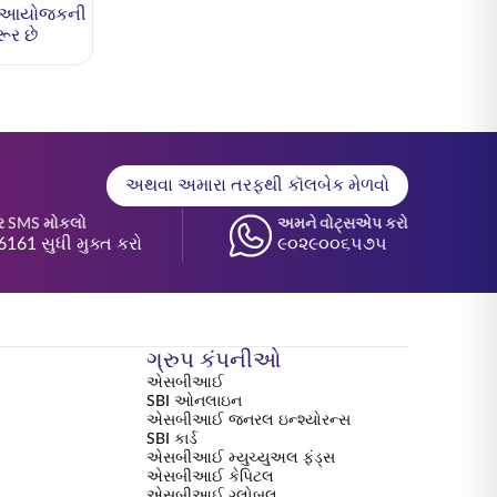
ણ આયોજકની
ૂર છે
અથવા અમારા તરફથી કૉલબેક મેળવો
ર SMS મોકલો
અમને વોટ્સએપ કરો
6161 સુધી મુક્ત કરો
૯૦૨૯૦૦૬૫૭૫
ગ્રુપ કંપનીઓ
એસબીઆઈ
SBI ઓનલાઇન
એસબીઆઈ જનરલ ઇન્શ્યોરન્સ
SBI કાર્ડ
એસબીઆઈ મ્યુચ્યુઅલ ફંડ્સ
એસબીઆઈ કેપિટલ
એસબીઆઈ ગ્લોબલ