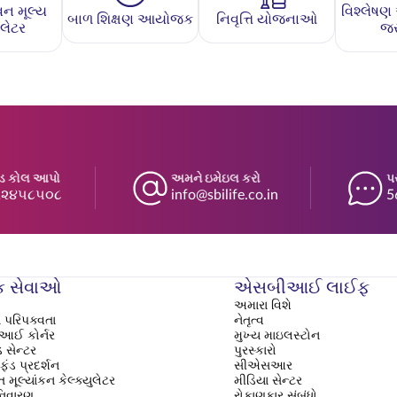
ન મૂલ્ય
વિશ્લેષ
બાળ શિક્ષણ આયોજક
નિવૃત્તિ યોજનાઓ
ુલેટર
જર
્ડ કોલ આપો
અમને ઇમેઇલ કરો
પ
૬૨૪૫૮૫૦૮
info@sbilife.co.in
5
ક સેવાઓ
એસબીઆઈ લાઈફ
અમારા વિશે
 પરિપક્વતા
નેતૃત્વ
ઈ કોર્નર
મુખ્ય માઇલસ્ટોન
 સેન્ટર
પુરસ્કારો
ફંડ પ્રદર્શન
સીએસઆર
 મૂલ્યાંકન કેલ્ક્યુલેટર
મીડિયા સેન્ટર
નિવારણ
રોકાણકાર સંબંધો