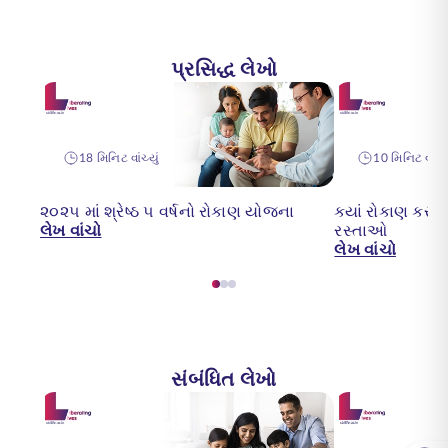
પ્રસિદ્ધ લેખો
18 મિનિટ વાંચ્યું
10 મિનિટ વાંચ્ય
૨૦૨૫ માં શ્રેષ્ઠ ૫ વર્ષનો રોકાણ યોજના
ક્યાં રોકાણ કરવું
લેખ વાંચો
રસ્તાઓ
લેખ વાંચો
સંબંધિત લેખો