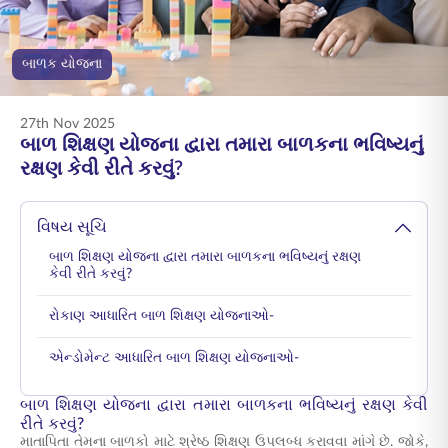
ENGLISH
બાળક યોજના
ઑનલાઇન ખરીદો
પ્રીમિયમ ચૂકવો
1800 267 9090
27th Nov 2025
બાળ શિક્ષણ યોજના દ્વારા તમારા બાળકના ભવિષ્યનું
રક્ષણ કેવી રીતે કરવું?
વિષય સૂચિ
બાળ શિક્ષણ યોજના દ્વારા તમારા બાળકના ભવિષ્યનું રક્ષણ
કેવી રીતે કરવું?
રોકાણ આધારિત બાળ શિક્ષણ યોજનાઓ-
એન્ડોમેન્ટ આધારિત બાળ શિક્ષણ યોજનાઓ-
બાળ શિક્ષણ યોજના દ્વારા તમારા બાળકના ભવિષ્યનું રક્ષણ કેવી
રીતે કરવું?
માતાપિતા તેમના બાળકો માટે શ્રેષ્ઠ શિક્ષણ ઉપલબ્ધ કરાવવા માંગે છે. જોકે,