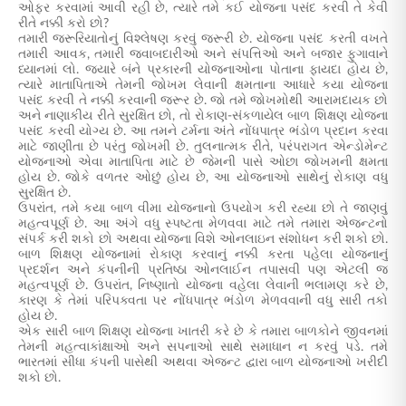
ઓફર કરવામાં આવી રહી છે, ત્યારે તમે કઈ યોજના પસંદ કરવી તે કેવી
રીતે નક્કી કરો છો?
તમારી જરૂરિયાતોનું વિશ્લેષણ કરવું જરૂરી છે. યોજના પસંદ કરતી વખતે
તમારી આવક, તમારી જવાબદારીઓ અને સંપત્તિઓ અને બજાર ફુગાવાને
ધ્યાનમાં લો. જ્યારે બંને પ્રકારની યોજનાઓના પોતાના ફાયદા હોય છે,
ત્યારે માતાપિતાએ તેમની જોખમ લેવાની ક્ષમતાના આધારે કયા યોજના
પસંદ કરવી તે નક્કી કરવાની જરૂર છે. જો તમે જોખમોથી આરામદાયક છો
અને નાણાકીય રીતે સુરક્ષિત છો, તો રોકાણ-સંકળાયેલ બાળ શિક્ષણ યોજના
પસંદ કરવી યોગ્ય છે. આ તમને ટર્મના અંતે નોંધપાત્ર ભંડોળ પ્રદાન કરવા
માટે જાણીતા છે પરંતુ જોખમી છે. તુલનાત્મક રીતે, પરંપરાગત એન્ડોમેન્ટ
યોજનાઓ એવા માતાપિતા માટે છે જેમની પાસે ઓછા જોખમની ક્ષમતા
હોય છે. જોકે વળતર ઓછું હોય છે, આ યોજનાઓ સાથેનું રોકાણ વધુ
સુરક્ષિત છે.
ઉપરાંત, તમે કયા બાળ વીમા યોજનાનો ઉપયોગ કરી રહ્યા છો તે જાણવું
મહત્વપૂર્ણ છે. આ અંગે વધુ સ્પષ્ટતા મેળવવા માટે તમે તમારા એજન્ટનો
સંપર્ક કરી શકો છો અથવા યોજના વિશે ઓનલાઇન સંશોધન કરી શકો છો.
બાળ શિક્ષણ યોજનામાં રોકાણ કરવાનું નક્કી કરતા પહેલા યોજનાનું
પ્રદર્શન અને કંપનીની પ્રતિષ્ઠા ઓનલાઈન તપાસવી પણ એટલી જ
મહત્વપૂર્ણ છે. ઉપરાંત, નિષ્ણાતો યોજના વહેલા લેવાની ભલામણ કરે છે,
કારણ કે તેમાં પરિપક્વતા પર નોંધપાત્ર ભંડોળ મેળવવાની વધુ સારી તકો
હોય છે.
એક સારી બાળ શિક્ષણ યોજના ખાતરી કરે છે કે તમારા બાળકોને જીવનમાં
તેમની મહત્વાકાંક્ષાઓ અને સપનાઓ સાથે સમાધાન ન કરવું પડે. તમે
ભારતમાં સીધા કંપની પાસેથી અથવા એજન્ટ દ્વારા બાળ યોજનાઓ ખરીદી
શકો છો.