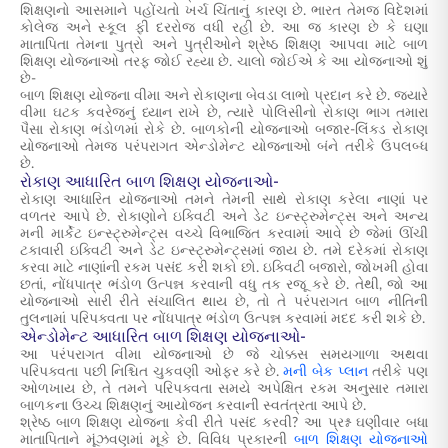
શિક્ષણનો આસમાને પહોંચતો ખર્ચ ચિંતાનું કારણ છે. ભારત તેમજ વિદેશમાં
કોલેજ અને સ્કૂલ ફી દરરોજ વધી રહી છે. આ જ કારણ છે કે ઘણા
માતાપિતા તેમના પુત્રો અને પુત્રીઓને શ્રેષ્ઠ શિક્ષણ આપવા માટે બાળ
શિક્ષણ યોજનાઓ તરફ જોઈ રહ્યા છે. ચાલો જોઈએ કે આ યોજનાઓ શું
છે-
બાળ શિક્ષણ યોજના વીમા અને રોકાણના બેવડા લાભો પ્રદાન કરે છે. જ્યારે
વીમા ઘટક કવરેજનું ધ્યાન રાખે છે, ત્યારે પોલિસીનો રોકાણ ભાગ તમારા
પૈસા રોકાણ ભંડોળમાં રોકે છે. બાળકોની યોજનાઓ બજાર-લિંક્ડ રોકાણ
યોજનાઓ તેમજ પરંપરાગત એન્ડોમેન્ટ યોજનાઓ બંને તરીકે ઉપલબ્ધ
છે.
રોકાણ આધારિત બાળ શિક્ષણ યોજનાઓ-
રોકાણ આધારિત યોજનાઓ તમને તેમની સાથે રોકાણ કરેલા નાણાં પર
વળતર આપે છે. રોકાણોને ઇક્વિટી અને ડેટ ઇન્સ્ટ્રુમેન્ટ્સ અને અન્ય
મની માર્કેટ ઇન્સ્ટ્રુમેન્ટ્સ વચ્ચે વિભાજિત કરવામાં આવે છે જેમાં ઊંચી
ટકાવારી ઇક્વિટી અને ડેટ ઇન્સ્ટ્રુમેન્ટ્સમાં જાય છે. તમે દરેકમાં રોકાણ
કરવા માટે નાણાંની રકમ પસંદ કરી શકો છો. ઇક્વિટી બજારો, જોખમી હોવા
છતાં, નોંધપાત્ર ભંડોળ ઉત્પન્ન કરવાની વધુ તક રજૂ કરે છે. તેથી, જો આ
યોજનાઓ સારી રીતે સંચાલિત થાય છે, તો તે પરંપરાગત બાળ નીતિની
તુલનામાં પરિપક્વતા પર નોંધપાત્ર ભંડોળ ઉત્પન્ન કરવામાં મદદ કરી શકે છે.
એન્ડોમેન્ટ આધારિત બાળ શિક્ષણ યોજનાઓ-
આ પરંપરાગત વીમા યોજનાઓ છે જે ચોક્કસ સમયગાળા અથવા
પરિપક્વતા પછી નિશ્ચિત ચુકવણી ઓફર કરે છે.
મની બેક પ્લાન
તરીકે પણ
ઓળખાય છે, તે તમને પરિપક્વતા સમયે અપેક્ષિત રકમ અનુસાર તમારા
બાળકના ઉચ્ચ શિક્ષણનું આયોજન કરવાની સ્વતંત્રતા આપે છે.
શ્રેષ્ઠ બાળ શિક્ષણ યોજના કેવી રીતે પસંદ કરવી? આ પ્રશ્ન ઘણીવાર બધા
માતાપિતાને મૂંઝવણમાં મૂકે છે. વિવિધ પ્રકારની
બાળ શિક્ષણ યોજનાઓ