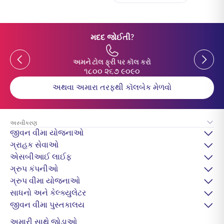
મદદ જોઈતી?
Previous
Previou
અમને ટોલ ફ્રી પર કૉલ કરો
૧૮૦૦ ૨૬૭ ૯૦૯૦
અથવા અમારા તરફથી કૉલબેક મેળવો
અસ્વીકરણ
જીવન વીમા યોજનાઓ
ગ્રાહક સેવાઓ
એસબીઆઈ લાઈફ
ગ્રુપ કંપનીઓ
ગ્રુપ વીમા યોજનાઓ
સાધનો અને કેલ્ક્યુલેટર
જીવન વીમા પુસ્તકાલય
અમારી સાથે જોડાઓ