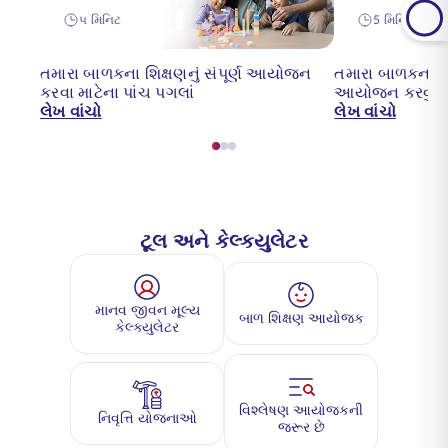
૫ મિનિટ
5 મિનિટ વાંચ્યું
તમારા બાળકના શિક્ષણનું સંપૂર્ણ આયોજન
તમારા બાળકના ભવિ
કરવા માટેના પાંચ પગલાં
આયોજન કરવું?
લેખ વાંચો
લેખ વાંચો
ટૂલ અને કેલ્ક્યુલેટર
માનવ જીવન મૂલ્ય
બાળ શિક્ષણ આયોજક
કેલ્ક્યુલેટર
વિશ્લેષણ આયોજકની
નિવૃત્તિ યોજનાઓ
જરૂર છે