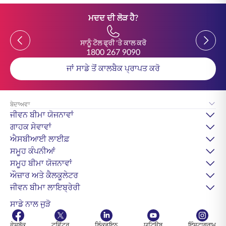
ਮਦਦ ਦੀ ਲੋੜ ਹੈ?
Previous
Previou
ਸਾਨੂੰ ਟੋਲ ਫ੍ਰੀ 'ਤੇ ਕਾਲ ਕਰੋ
1800 267 9090
ਜਾਂ ਸਾਡੇ ਤੋਂ ਕਾਲਬੈਕ ਪ੍ਰਾਪਤ ਕਰੋ
ਬੇਦਾਅਵਾ
ਜੀਵਨ ਬੀਮਾ ਯੋਜਨਾਵਾਂ
ਗਾਹਕ ਸੇਵਾਵਾਂ
ਐਸਬੀਆਈ ਲਾਈਫ਼
ਸਮੂਹ ਕੰਪਨੀਆਂ
ਸਮੂਹ ਬੀਮਾ ਯੋਜਨਾਵਾਂ
ਔਜ਼ਾਰ ਅਤੇ ਕੈਲਕੂਲੇਟਰ
ਜੀਵਨ ਬੀਮਾ ਲਾਇਬ੍ਰੇਰੀ
ਸਾਡੇ ਨਾਲ ਜੁੜੋ
ਫੇਸਬੁੱਕ
ਟਵਿੱਟਰ
ਲਿੰਕਡਇਨ
ਯੂਟਿਊਬ
ਇੰਸਟਾਗ੍ਰਾਮ