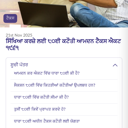
ENGLISH
ਟੈਕਸ
ਆਨਲਾਈਨ ਖਰੀਦੋ
ਪ੍ਰੀਮੀਅਮ ਭਰੋ
1800 267 9090
21st Nov 2025
ਸਿੱਖਿਆ ਕਰਜ਼ੇ ਲਈ ੮੦ਈ ਕਟੌਤੀ ਆਮਦਨ ਟੈਕਸ ਐਕਟ
੧੯੬੧
ਸੂਚੀ ਪੱਤਰ
ਆਮਦਨ ਕਰ ਐਕਟ ਵਿੱਚ ਧਾਰਾ ੮੦ਈ ਕੀ ਹੈ?
ਸੈਕਸ਼ਨ ੮੦ਈ ਵਿੱਚ ਕਿਹੜੀਆਂ ਕਟੌਤੀਆਂ ਉਪਲਬਧ ਹਨ?
ਧਾਰਾ ੮੦ਈ ਵਿੱਚ ਕਟੌਤੀ ਸੀਮਾ ਕੀ ਹੈ?
ਤੁਸੀਂ ੮੦ਈ ਕਿਵੇਂ ਪ੍ਰਾਪਤ ਕਰਦੇ ਹੋ?
ਧਾਰਾ ੮੦ਈ ਅਧੀਨ ਟੈਕਸ ਕਟੌਤੀ ਲਈ ਯੋਗਤਾ