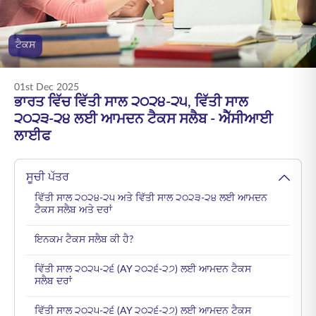
ENGLISH
ਟੈਕਸ
ਆਨਲਾਈਨ ਖਰੀਦੋ
ਪ੍ਰੀਮੀਅਮ ਭਰੋ
1800 267 9090
01st Dec 2025
ਭਾਰਤ ਵਿੱਚ ਵਿੱਤੀ ਸਾਲ ੨੦੨੪-੨੫, ਵਿੱਤੀ ਸਾਲ
੨੦੨੩-੨੪ ਲਈ ਆਮਦਨ ਟੈਕਸ ਸਲੈਬ - ਐੱਸੀਆਈ
ਲਾਈਫ
ਸੂਚੀ ਪੱਤਰ
ਵਿੱਤੀ ਸਾਲ ੨੦੨੪-੨੫ ਅਤੇ ਵਿੱਤੀ ਸਾਲ ੨੦੨੩-੨੪ ਲਈ ਆਮਦਨ
ਟੈਕਸ ਸਲੈਬ ਅਤੇ ਦਰਾਂ
ਇਨਕਮ ਟੈਕਸ ਸਲੈਬ ਕੀ ਹੈ?
ਵਿੱਤੀ ਸਾਲ ੨੦੨੫-੨੬ (AY ੨੦੨੬-੨੭) ਲਈ ਆਮਦਨ ਟੈਕਸ
ਸਲੈਬ ਦਰਾਂ
ਵਿੱਤੀ ਸਾਲ ੨੦੨੫-੨੬ (AY ੨੦੨੬-੨੭) ਲਈ ਆਮਦਨ ਟੈਕਸ