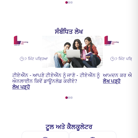
ਸੰਬੰਧਿਤ ਲੇਖ
੭ ਮਿੰਟ ਪੜ੍ਹਿਆ
੭ ਮਿੰਟ ਪੜ੍ਹਿ
ਟੀਏਐੱਨ - ਆਪਣੇ ਟੀਏਐੱਨ ਨੂੰ ਜਾਣੋ - ਟੀਏਐੱਨ ਨੂੰ
ਆਮਦਨ ਕਰ ਐਕਟ 
ਔਨਲਾਈਨ ਕਿਵੇਂ ਡਾਊਨਲੋਡ ਕਰੀਏ?
ਲੇਖ ਪੜ੍ਹੋ
ਲੇਖ ਪੜ੍ਹੋ
ਟੂਲ ਅਤੇ ਕੈਲਕੂਲੇਟਰ