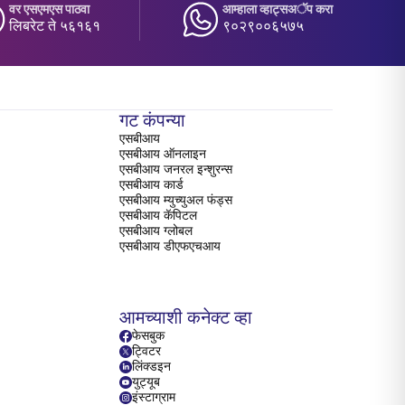
वर एसएमएस पाठवा
आम्हाला व्हाट्सअॅप करा
लिबरेट ते ५६१६१
९०२९००६५७५
गट कंपन्या
एसबीआय
एसबीआय ऑनलाइन
एसबीआय जनरल इन्शुरन्स
एसबीआय कार्ड
एसबीआय म्युच्युअल फंड्स
एसबीआय कॅपिटल
एसबीआय ग्लोबल
एसबीआय डीएफएचआय
आमच्याशी कनेक्ट व्हा
फेसबुक
ट्विटर
लिंक्डइन
युट्यूब
इंस्टाग्राम