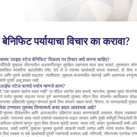
ज बेनिफिट पर्यायाचा विचार का करावा?
ते समय 'लाइफ़ स्टेज बेनिफिट' विकल्प पर विचार क्यों करना चाहिए?
ॉलिसी तुम्हाला जीवनातील अडचणींपासून सुरक्षित राहण्यास मदत करू शकते. तुमच्यावर कोणतीही 
ामांकित व्यक्तींना खात्रीशीर पेमेंट देते जे ते त्यांच्या खर्चासाठी वापरू शकतात. ही विम
त आणि तुमचे खर्चही वाढतात. त्याशिवाय, तुम्हाला बाजारातील महागाई आणि आवश्यक वस्तूंच्या 
ांनी पुरेशी असू शकत नाही.
ये लाईफ स्टेज फायदे पर्याय म्हणजे काय?
 "एक आकार सर्वांना बसत नाही" या मॉडेल अंतर्गत काम करतो, म्हणजेच, तुमच्या मुदत योजनेचे सु
 पर्याय तुमच्या वाढत्या गरजा पूर्ण करण्यासाठी तुमच्या जीवन विमा योजनेत लवचिकता जोडतो. हे 
वनाच्या उद्दिष्टांशी जुळवून घेण्यास तुमचे विमा संरक्षण सक्षम करते. शिवाय, या फायद्यासाठी तु
रत्येक टप्प्यावर तुमच्या विम्यामध्ये कसा बदल आवश्यक आहे?
ी तुमच्या दीर्घकालीन आणि अल्पकालीन उद्दिष्टांना कव्हर करण्यासाठी असतात. मोठ्या जबाबद
जास्त असते. जसजसा काळ जातो तसतसे जबाबदाऱ्या वाढत जातात आणि तुम्ही वर्षांपूर्वी निवडलेली विम
ही करिअर फ्रेशर्स म्हणून मुदत विमा योजना खरेदी करता. सध्या तरी, कव्हर तुमच्यासाठी कमी-अ
ाल. काही वर्षांनी, तुम्हाला तुमच्या मुलांची काळजी घ्यावी लागेल आणि त्यांचे शालेय शिक्षण द्य
ला विमा रक्कम या सर्व खर्चासाठी पुरेशी नसण्याची शक्यता आहे. परिणामी, जीवनाच्या प्रत्येक टप्