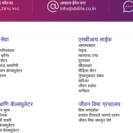
 कॉल द्या.
आम्हाला ईमेल करा
६२४५८५०८
info@sbilife.co.in
 सेवा
एसबीआय लाईफ
आमच्याबद्दल
परिपक्वता
नेतृत्व
ॉर्नर
महत्त्वाचा टप्पा
सेंटर
पुरस्कार
 फंड कामगिरी
सीएसआर
ंकन कॅल्क्युलेटर
मीडिया सेंटर
वारण
गुंतवणूकदार संबंध
करिअर
जीवन श्लोक
भागीदार
णि कॅल्क्युलेटर
जीवन विमा ग्रंथालय
न मूल्य
विमा मार्गदर्शक
ियोजक
वारंवार विचारले जाणारे प्रश्न
ची शक्ती
जीवन विमा समजून घेणे
ल्क्युलेटर
्स कॅल्क्युलेटर