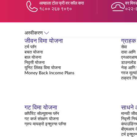
आम्हाला टोल फ्री वर कॉल करा
वर मिस्ड
१८०० २६७ ९०९०
०२२-
अस्वीकरण
जीवन विमा योजना
ग्राहक
टर्म प्लॅन
सेवा
बचत योजना
दावा आणि 
बाल योजना
एनआरआय क
निवृत्ती योजना
डाउनलोड 
युनिट लिंक्ड विमा योजना
नेव्ह आणि
Money Back Income Plans
गरज मूल्या
तक्रार नि
गट विमा योजना
साधने आ
कॉर्पोरेट सोल्युशन्स प्लॅन
मानवी जीव
गट कर्ज संरक्षण योजना
निवृत्ती न
ग्रुप मायक्रो इन्शुरन्स प्लॅन्स
कंपाउंडिंग
बीएमआय कॅ
टर्म इन्शुरन