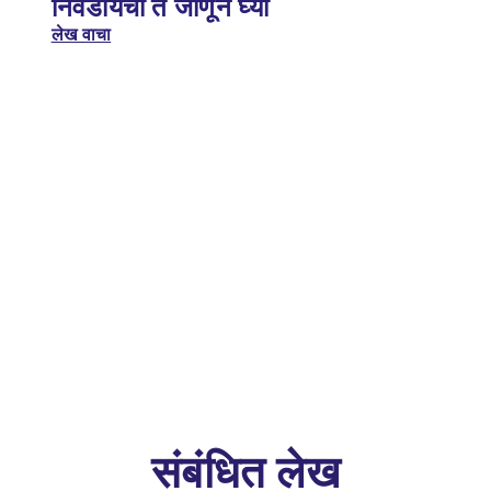
निवडायची ते जाणून घ्या
लेख वाचा
संबंधित लेख