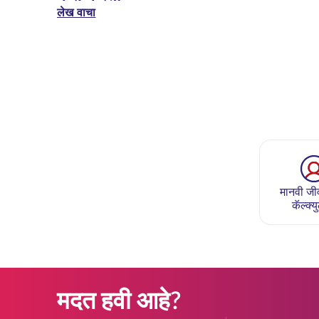
लेख वाचा
मानवी जीव
कॅल्क्य
मदत हवी आहे?