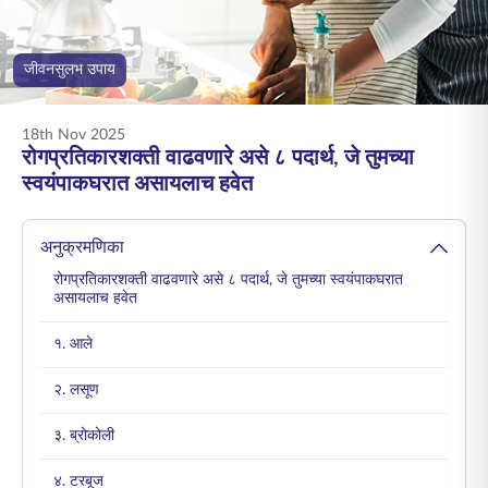
ENGLISH
जीवनसुलभ उपाय
ऑनलाइन खरेदी करा
प्रीमियम भरा
1800 267 9090
18th Nov 2025
रोगप्रतिकारशक्ती वाढवणारे असे ८ पदार्थ, जे तुमच्या
स्वयंपाकघरात असायलाच हवेत
अनुक्रमणिका
रोगप्रतिकारशक्ती वाढवणारे असे ८ पदार्थ, जे तुमच्या स्वयंपाकघरात
असायलाच हवेत
१. आले
२. लसूण
३. ब्रोकोली
४. टरबूज