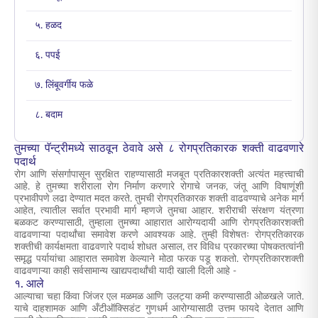
५. हळद
६. पपई
७. लिंबूवर्गीय फळे
८. बदाम
तुमच्या पॅन्ट्रीमध्ये साठवून ठेवावे असे ८ रोगप्रतिकारक शक्ती वाढवणारे
पदार्थ
रोग आणि संसर्गापासून सुरक्षित राहण्यासाठी मजबूत प्रतिकारशक्ती अत्यंत महत्त्वाची
आहे. हे तुमच्या शरीराला रोग निर्माण करणारे रोगाचे जनक, जंतू आणि विषाणूंशी
प्रभावीपणे लढा देण्यात मदत करते. तुमची रोगप्रतिकारक शक्ती वाढवण्याचे अनेक मार्ग
आहेत, त्यातील सर्वात प्रभावी मार्ग म्हणजे तुमचा आहार. शरीराची संरक्षण यंत्रणा
बळकट करण्यासाठी, तुम्हाला तुमच्या आहारात आरोग्यदायी आणि रोगप्रतिकारशक्ती
वाढवणाऱ्या पदार्थांचा समावेश करणे आवश्यक आहे. तुम्ही विशेषतः रोगप्रतिकारक
शक्तीची कार्यक्षमता वाढवणारे पदार्थ शोधत असाल, तर विविध प्रकारच्या पोषकतत्वांनी
समृद्ध पर्यायांचा आहारात समावेश केल्याने मोठा फरक पडू शकतो. रोगप्रतिकारशक्ती
वाढवणाऱ्या काही सर्वसामान्य खाद्यपदार्थांची यादी खाली दिली आहे -
१. आले
आल्याचा चहा किंवा जिंजर एल मळमळ आणि उलट्या कमी करण्यासाठी ओळखले जाते.
याचे दाहशामक आणि अँटीऑक्सिडंट गुणधर्म आरोग्यासाठी उत्तम फायदे देतात आणि