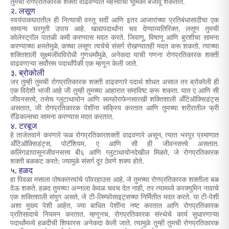
तुमची रोगप्रतिकारक शक्ती वाढवण्यात महत्त्वाची भूमिका बजावू शकतात.
२. लसूण
स्वयंपाकघरातील ही नित्याची वस्तू सर्दी आणि इतर आजारांच्या प्रतिबंधासाठीचा एक
सामान्य घरगुती उपाय आहे. खाद्यपदार्थांना चव देण्याव्यतिरिक्त, लसूण तुमची
कोलेस्ट्रॉल पातळी कमी करण्यास मदत करते. जिवाणू, विषाणू आणि बुरशीचा सामना
करण्याच्या क्षमतेमुळे, कच्चा लसूण त्वचेचे संसर्ग रोखण्यातही मदत करू शकतो. त्याच्या
शक्तिशाली सूक्ष्मजीवविरोधी गुणधर्मांमुळे, अनेकदा याची गणना रोगप्रतिकारक शक्ती
वाढवणाऱ्या सर्वोत्तम पदार्थांपैकी एक म्हणून केली जाते.
३. ब्रोकोली
जर तुम्ही तुमची रोगप्रतिकारक शक्ती वाढवणारे पदार्थ शोधत असाल तर ब्रोकोली ही
एक विदेशी भाजी आहे जी तुम्ही तुमच्या आहारात समाविष्ट करू शकता. यात ए आणि सी
जीवनसत्त्वे, तसेच ग्लुटाथायोन आणि सल्फोराफेनसारखी शक्तिशाली अँटिऑक्सिडंट्स
असतात, जी रोगप्रतिकारक पेशींना सक्रिय करतात आणि तुमच्या शरीरातील फ्री
रॅडिकल्सचा सामना करण्यास मदत करतात.
४. टरबूज
हे ताजेतवाने करणारे फळ रोगप्रतिकारशक्ती वाढवणारे असून, त्यात भरपूर प्रमाणात
अँटिऑक्सिडंट्स, पोटॅशियम, ए आणि सी ही जीवनसत्त्वे असतात.
कलिंगडापासूनजीवनसत्त्व बी६ आणि ग्लुटाथायोनदेखील मिळते, जे रोगप्रतिकारक
शक्ती बळकट करते; ज्यामुळे संसर्ग दूर ठेवणे शक्य होते.
५. हळद
हा पिवळा मसाला पोषकतत्त्वांचे पॉवरहाउस आहे, जे तुमच्या रोगप्रतिकारक शक्तीला बळ
देऊ शकते. हळद तुमच्या अन्नाला केवळ चवच देत नाही, तर त्यामध्ये करक्युमिन नावाचे
एक शक्तिशाली संयुग असते, जे टी-लिम्फोसाइट्सच्या निर्मितीत मदत करते. या टी-पेशी
अशा मुख्य पेशी आहेत, ज्या बाधित पेशींना नष्ट करतात आणि रोगप्रतिकारक
प्रतिसादाचे नियमन करतात. म्हणूनच, रोगप्रतिकारक संस्थेचे कार्य सुधारणाऱ्या
पदार्थांमध्ये हळदीची शिफारस अनेकदा केली जाते. त्यामुळे तुम्ही
तुमची रोगप्रतिकारक