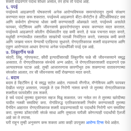
शक्ती वाढवणारे पदार्थ
शोधत असाल, तर हाच तो पदार्थ आहे.
६. पपई
पपईमध्ये आढळणारी पोषकतत्त्वे अनेक आरोग्यविषयक समस्यांपासून तुमचे संरक्षण
करण्यात मदत करू शकतात. पपईमध्ये आढळणारे बीटा-कॅरोटीन हे अँटिऑक्सिडंट दमा
आणि कर्करोग होण्याचा धोका कमी करण्यासाठी ओळखले जाते. पपईमध्ये असलेले
फायबर, पोटॅशियम आणि जीवनसत्त्वे हृदयरोगांपासून बचाव करण्यात मदत करतात.
पपईमध्ये आढळणारे कोलीन दीर्घकालीन दाह कमी करते. हे फळ पचनात मदत करते,
मधुमेही रुग्णांमधील रक्तातील साखरेची पातळी नियंत्रित करते, रक्तदाब कमी करते
आणि जखमा भरून येण्याची प्रक्रिया सुधारते. रोगप्रतिकारक शक्ती वाढवण्यास आणि
एकूण आरोग्याला आधार देणाऱ्या अनेक पदार्थांपैकी पपई एक आहे.
७. लिंबूवर्गीय फळे
संत्री, लिंबू, ग्रेपफ्रूट, कीवी इत्यादींसारखी लिंबूवर्गीय फळे सी जीवनसत्त्वाने समृद्ध
असतात. ते रोगप्रतिकारक संस्थेचे अन्न आहेत, जे रोगप्रतिकारशक्ती वाढवणारे एक
अत्यावश्यक घटक आहे. तुम्ही आजारपणास कारणीभूत ठरू शकणाऱ्या वातावरणाच्या
संपर्कात आलात, तर सी जीवनसत्त्व सर्दी रोखण्यात मदत करते.
८. बदाम
बदाम हे व्हिटॅमिन ई चे समृद्ध स्रोत आहेत. त्यामध्ये मॅंगनीज, मॅग्नेशियम आणि फायबर
देखील भरपूर असतात, ज्यामुळे ते एक निरोगी नाश्ता बनते जे तुमच्या रोगप्रतिकारक
शक्तीला फायदेशीर ठरू शकते.
हे सर्व पदार्थ तुमच्या दुकानात सहज मिळू शकतात. जर नसेल तर ते तुमच्या खरेदीच्या
यादीत नक्की समाविष्ट करा. रोगांविरुद्ध प्रतिकारशक्ती निर्माण करण्यासाठी तुमच्या
दैनंदिन आहारात रोगप्रतिकारक शक्ती वाढवण्यासाठी या पदार्थांचे निरोगी भाग समाविष्ट
करा. तुमच्या डॉक्टरांशी संपर्क साधा आणि तुम्हाला यापैकी कोणत्याही पदार्थांची ऍलर्जी
आहे का ते तपासा.
घरी राहून तुम्ही अनुसरण करू शकता अशा काही उपयुक्त
आरोग्य टिप्स
येथे आहेत.