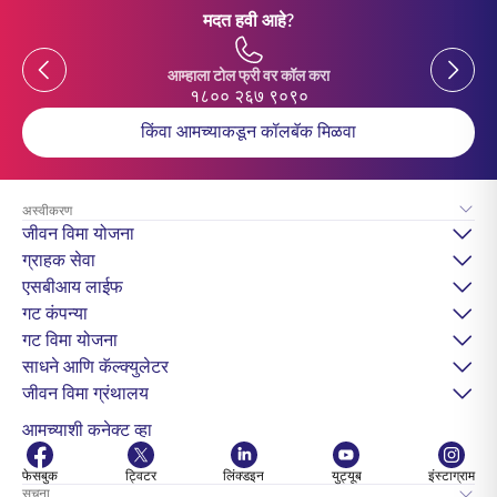
मदत हवी आहे?
Previous
Previou
आम्हाला टोल फ्री वर कॉल करा
१८०० २६७ ९०९०
किंवा आमच्याकडून कॉलबॅक मिळवा
अस्वीकरण
जीवन विमा योजना
ग्राहक सेवा
एसबीआय लाईफ
गट कंपन्या
गट विमा योजना
साधने आणि कॅल्क्युलेटर
जीवन विमा ग्रंथालय
आमच्याशी कनेक्ट व्हा
फेसबुक
ट्विटर
लिंक्डइन
युट्यूब
इंस्टाग्राम
सूचना