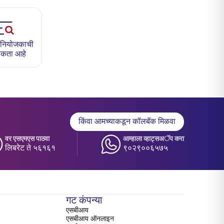
ण नियोजकाची
कता आहे
किंवा आमच्याकडून कॉलबॅक मिळवा
वर एसएमएस पाठवा
आम्हाला व्हाट्सअॅप करा
लिबरेट ते ५६१६१
९०२९००६५७५
गट कंपन्या
एसबीआय
एसबीआय ऑनलाइन