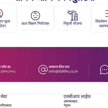
न मूल्य
विश्लेष
बाल शिक्षण नियोजक
निवृत्ती योजना
ुलेटर
आवश्य
 कॉल द्या.
आम्हाला ईमेल करा
६२४५८५०८
info@sbilife.co.in
 सेवा
एसबीआय लाईफ
आमच्याबद्दल
परिपक्वता
नेतृत्व