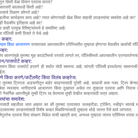
्षातून किती वेळा विमान प्रवास करता?
सरासरी कालावधी किती आहे?
रवासाचे ठिकाण कोणते आहे?
सहलीचा कार्यक्रम काय आहे? त्यात कोणत्याही खेळ किंवा साहसी उपक्रमांचा समावेश आहे का?
ही वैद्यकीय इतिहास आहे का?
ा काही प्रमुख वैशिष्ट्यांमध्ये हे समाविष्ट आहे:
मा पॉलिसी कशी दिसते ते येथे आहे
य कव्हर:
अपघात किंवा आजारपण
यासारख्या आपत्कालीन परिस्थितीत तुम्हाला होणाऱ्या वैद्यकीय खर्चाची पॉ
व्हर:
कीय कारणांमुळे तुमच्या मूळ काउंटीमध्ये परतावे लागले तर, पॉलिसीमध्ये आपत्कालीन प्रत्यावर्तना
ान/पासपोर्ट कव्हर:
सामान किंवा पासपोर्ट हरवणे ही सर्वात मोठी समस्या आहे. चांगली पॉलिसी हरवलेल्या सामान
ेईल.
ोणे किंवा करणे/कर्टेलमेंट किंवा विलंब कव्हरेज:
ाइट तुमच्या ट्रिपला अडचणीतून बाहेर काढण्यासाठी पुरेशी आहे. काळजी करू नका. ट्रिप कॅन्
ंवा व्यवसाय भागीदाराचे आजारपण किंवा दुखापत असेल तर तुम्हाला प्रवास आणि निवास खर
ी नैसर्गिक आपत्तीमुळे तुम्ही ट्रिप रद्द केल्यास तुम्ही देखील कव्हरसाठी पात्र आहात.
मांचा समावेश:
यटनासाठी सहलीला जात आहात का की तुमच्या प्रवासात जलक्रीडा, ट्रेकिंग, स्कीइंग सारखे
प्रकारच्या उपक्रमांसाठी विशेष कव्हर मिळविण्यासाठी तुम्हाला थोडे जास्त पैसे द्यावे लागतात.
जेपुरतेच प्रवास विमा संरक्षण मिळेल याची खात्री करा, अन्यथा तुम्हाला जास्त प्रीमियम भरावा ल