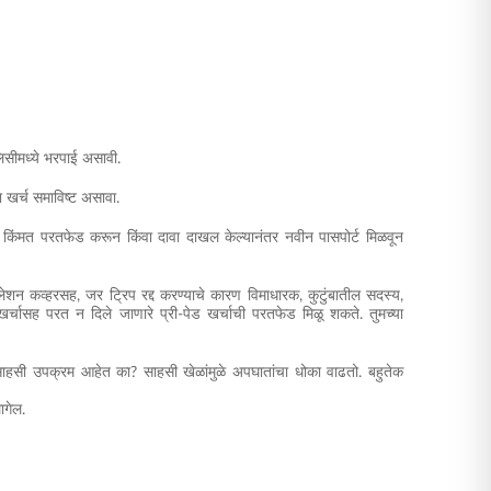
लिसीमध्ये भरपाई असावी.
चा खर्च समाविष्ट असावा.
ाची किंमत परतफेड करून किंवा दावा दाखल केल्यानंतर नवीन पासपोर्ट मिळवून
सलेशन कव्हरसह, जर ट्रिप रद्द करण्याचे कारण विमाधारक, कुटुंबातील सदस्य,
्चासह परत न दिले जाणारे प्री-पेड खर्चाची परतफेड मिळू शकते. तुमच्या
 साहसी उपक्रम आहेत का? साहसी खेळांमुळे अपघातांचा धोका वाढतो. बहुतेक
ागेल.