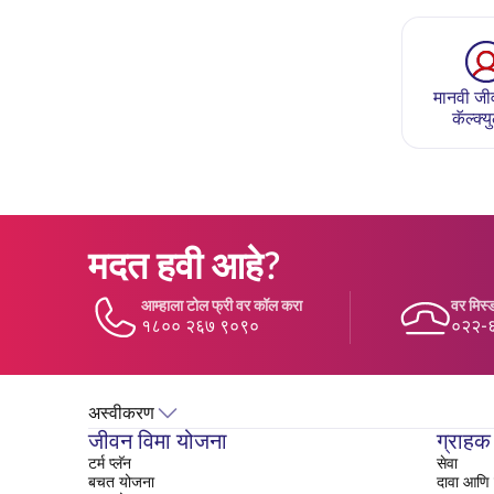
मानवी जीव
कॅल्क्य
मदत हवी आहे?
आम्हाला टोल फ्री वर कॉल करा
वर मिस्ड
१८०० २६७ ९०९०
०२२-
अस्वीकरण
जीवन विमा योजना
ग्राहक
टर्म प्लॅन
सेवा
बचत योजना
दावा आणि 