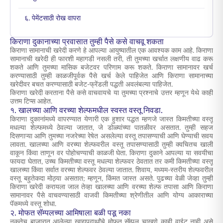
६. पेमेंटसाठी रोख वापरा
किराणा दुकानाच्या प्रवासात तुम्ही पैसे कसे वाचवू शकता
किराणा सामानाची खरेदी करणे हे आपल्या आयुष्यातील एक आवश्यक काम आहे. किराणा
सामानाची खरेदी ही फारशी महागडी नसली तरी, ती तुमच्या खर्चात लक्षणीय वाढ करू
शकते आणि तुमच्या मासिक बजेटवर परिणाम करू शकते. किराणा सामानावर खर्च
करण्यासाठी तुम्ही काळजीपूर्वक पैसे खर्च केले पाहिजेत आणि किराणा सामानाच्या
खरेदीवर बचत करण्यासाठी बजेट-फ्रेंडली पद्धती अवलंबल्या पाहिजेत.
किराणा खरेदी करताना पैसे कसे वाचवायचे या तुमच्या प्रश्नाचे उत्तर म्हणून येथे काही
उत्तम टिप्स आहेत.
१. खालच्या आणि वरच्या शेल्फमधील स्वस्त वस्तू निवडा.
किराणा दुकानांमध्ये वापरण्यात येणारी एक हुशार पद्धत म्हणजे जास्त किमतीच्या वस्तू
मधल्या शेल्फमध्ये ठेवल्या जातात, जे डोळ्यांच्या पातळीवर असतात. तुम्ही सहज
दिसणाऱ्या आणि तुमच्या नजरेच्या रेषेत असलेल्या वस्तू तपासण्याची आणि घेण्याची सवय
लावता. खालच्या आणि वरच्या शेल्फवरील वस्तू तपासण्यासाठी तुम्ही क्वचितच खाली
वाकून किंवा ताणून वर पोहोचण्याची काळजी घेता. किराणा दुकाने आपल्या या सवयीचा
फायदा घेतात, उच्च किमतीच्या वस्तू मधल्या शेल्फवर ठेवतात तर कमी किमतीच्या वस्तू
खालच्या किंवा सर्वात वरच्या शेल्फवर ठेवल्या जातात. शिवाय, मध्यम-स्तरीय शेल्फवरील
वस्तू बहुतेकदा मोठ्या असतात; म्हणून, किंमत जास्त असते. पुढच्या वेळी जेव्हा तुम्ही
किराणा खरेदी करायला जाल तेव्हा खालच्या आणि वरच्या शेल्फ तपासा आणि किराणा
सामानावर पैसे वाचवण्यासाठी वाजवी किमतीच्या श्रेणीतील आणि योग्य आकाराच्या
पॅकमध्ये वस्तू शोधा.
२. मोफत सॅम्पलच्या आमिषाला बळी पडू नका
नुकतेच बाजारात आलेल्या खाद्यपदार्थांचे मोफत सॅम्पल चाखणे काही वाईट नाही असे