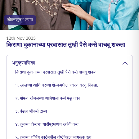
ENGLISH
जीवनसुलभ उपाय
ऑनलाइन खरेदी करा
प्रीमियम भरा
1800 267 9090
12th Nov 2025
किराणा दुकानाच्या प्रवासात तुम्ही पैसे कसे वाचवू शकता
अनुक्रमणिका
किराणा दुकानाच्या प्रवासात तुम्ही पैसे कसे वाचवू शकता
१. खालच्या आणि वरच्या शेल्फमधील स्वस्त वस्तू निवडा.
२. मोफत सॅम्पलच्या आमिषाला बळी पडू नका
३. बंडल ऑफर्स टाळा
४. तुमच्या किराणा यादीप्रमाणेच खरेदी करा
५. तुमच्या शॉपिंग कार्टमधील गोष्टींबद्दल जागरूक रहा