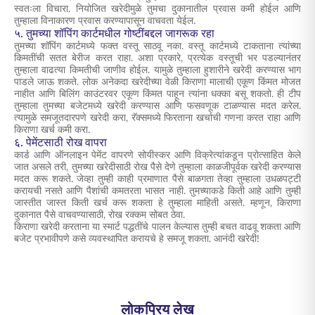
स्वतःला विचारा. नियोजित खरेदीमुळे तुमचा दुकानातील प्रवास कमी होईल आणि
तुम्हाला विनाकारण प्रवास करण्यापासून वाचवता येईल.
५. तुमच्या शॉपिंग कार्टमधील गोष्टींबद्दल जागरूक रहा
तुमच्या शॉपिंग कार्टमध्ये फक्त वस्तू साठवू नका. वस्तू कार्टमध्ये टाकताना त्यांच्या
किमतींची सतत बेरीज करत राहा. अशा प्रकारे, प्रत्येक वस्तूची भर पडल्यानंतर
तुम्हाला वाढत्या किमतीची जाणीव होईल. यामुळे तुम्हाला हुशारीने खरेदी करण्यास भाग
पाडले जाऊ शकते. लोक अनेकदा खरेदीच्या वेळी किराणा मालाची एकूण किंमत मोजत
नाहीत आणि बिलिंग काउंटरवर एकूण किंमत पाहून त्यांना धक्का बसू शकतो. ही टीप
तुम्हाला तुमच्या बजेटमध्ये खरेदी करण्यास आणि फसवणूक टाळण्यास मदत करेल.
त्यामुळे समजूतदारपणे खरेदी करा, रॅक्समध्ये फिरताना खर्चाची गणना करत राहा आणि
किराणा खर्च कमी करा.
६. पेमेंटसाठी रोख वापरा
कार्ड आणि ऑनलाइन पेमेंट वापरणे सोयीस्कर आणि विक्रेत्यांकडून प्रोत्साहित केले
जात असले तरी, तुमच्या खरेदीसाठी रोख पैसे देणे तुम्हाला काळजीपूर्वक खरेदी करण्यास
मदत करू शकते. जेव्हा तुम्ही काही प्रमाणात पैसे बाळगता तेव्हा तुम्हाला उधळपट्टी
करायची नसते आणि पैशांची कमतरता भासत नाही. तुमच्याकडे किती आहे आणि तुम्ही
जास्तीत जास्त किती खर्च करू शकता हे तुम्हाला माहिती असते. म्हणून, किराणा
दुकानात पैसे वाचवण्यासाठी, रोख रक्कम सोबत ठेवा.
किराणा खरेदी करताना या स्मार्ट पद्धतींचे पालन केल्यास तुम्ही बचत वाढवू शकता आणि
बजेट प्रभावीपणे कसे व्यवस्थापित करायचे हे समजू शकता. आनंदी खरेदी!
लोकप्रिय लेख