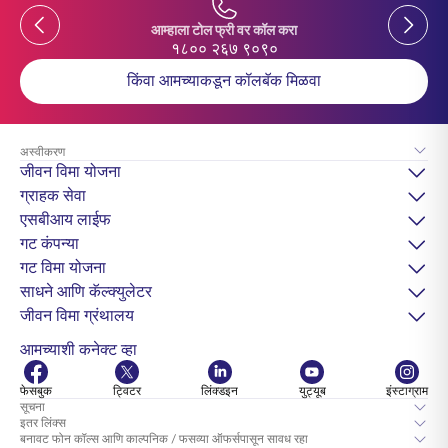
Previous
Previou
आम्हाला टोल फ्री वर कॉल करा
१८०० २६७ ९०९०
किंवा आमच्याकडून कॉलबॅक मिळवा
अस्वीकरण
जीवन विमा योजना
ग्राहक सेवा
एसबीआय लाईफ
गट कंपन्या
गट विमा योजना
साधने आणि कॅल्क्युलेटर
जीवन विमा ग्रंथालय
आमच्याशी कनेक्ट व्हा
फेसबुक
ट्विटर
लिंक्डइन
युट्यूब
इंस्टाग्राम
सूचना
इतर लिंक्स
बनावट फोन कॉल्स आणि काल्पनिक / फसव्या ऑफर्सपासून सावध रहा