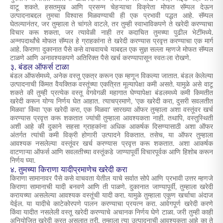
वाटू शकते. हसतमुख आणि प्रसन्न चेहऱ्याचा विक्रेता मोफत सॅम्पल देऊन
उत्पादनाबद्दल तुमचा विश्वास मिळवण्याची ही एक प्रभावी पद्धत आहे. सॅम्पल
घेतल्यानंतर, जर तुम्हाला ते चांगले वाटले, तर तुम्ही स्वाभाविकपणे ते खरेदी करण्याचा
विचार करू शकता, जर त्यावेळी नाही तर कदाचित तुमच्या पुढील भेटींमध्ये.
अन्नपदार्थांचे मोफत सॅम्पल हे ग्राहकांना ते खरेदी करण्यास प्रवृत्त करण्याचा एक मार्ग
आहे. किराणा दुकानात पैसे कसे वाचवायचे याबद्दल एक सुज्ञ सल्ला म्हणजे मोफत सॅम्पल
टाळणे आणि अनावश्यकपणे अतिरिक्त पैसे खर्च करण्यापासून स्वतःला रोखणे.
३. बंडल ऑफर्स टाळा
बंडल ऑफर्समध्ये, अनेक वस्तू एकत्र करून एक म्हणून विकल्या जातात. बंडल केलेल्या
उत्पादनाची किंमत वैयक्तिक वस्तूंच्या एकत्रित मूल्यापेक्षा कमी असते. यामुळे असे वाटू
शकते की तुम्ही प्रत्येक वस्तू वेगवेगळी महागात घेण्यापेक्षा बंडलमध्ये कमी किमतीत
खरेदी करून योग्य निर्णय घेत आहात. त्याचप्रमाणे, 'एक खरेदी करा, दुसरी सवलतीत
मिळवा' किंवा 'एक खरेदी करा, एक मिळवा' सारख्या ऑफर तुम्हाला अशा वस्तूंवर खर्च
करण्यास प्रवृत्त करू शकतात ज्यांची तुम्हाला आवश्यकता नाही. तथापि, वस्तुस्थिती
अशी आहे की दुकाने सहसा ग्राहकांना अधिक आकर्षक दिसण्यासाठी अशा ऑफर
अंतर्गत त्यांची कमी विक्री होणारी उत्पादने विकतात. तसेच, या ऑफर तुम्हाला
आवश्यक नसलेल्या वस्तूंवर खर्च करण्यास प्रवृत्त करू शकतात. अशा आकर्षक
वाटणाऱ्या ऑफर्स आणि सवलतीच्या वस्तूंकडे जाण्यापूर्वी विचारपूर्वक आणि हिशोब करून
निर्णय घ्या.
४. तुमच्या किराणा यादीप्रमाणेच खरेदी करा
किराणा सामानावर पैसे कसे वाचवता येतील याचे सर्वात सोपे आणि प्रभावी उत्तर म्हणजे
किराणा सामानाची यादी बनवणे आणि ती पाळणे. दुकानात जाण्यापूर्वी, तुम्हाला खरेदी
करायच्या असलेल्या आवश्यक वस्तूंची यादी करा. यामुळे तुम्हाला एकूण खर्चाचा अंदाज
येईल. या यादीचे काटेकोरपणे पालन करण्याचा प्रयत्न करा. आवेगपूर्ण खरेदी करणे
किंवा यादीत नसलेली वस्तू खरेदी करण्याचे अचानक निर्णय घेणे टाळा. जरी तुम्ही काही
अनियोजित खरेदी करत असलात तरी, तुम्हाला त्या उत्पादनाची आवश्यकता आहे का ते