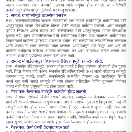
काहीही संबंध नाही. तरीही, साखरेचे सेवन कमी करण्याचा सल्ला दिला जातो कारण
जास्त प्रमाणात सेवन केल्याने लठ्ठपणा आणि मधुमेह होऊ शकतो. या परिस्थिती
कर्करोगामुळे होणाऱ्या गुंतागुंतींमध्ये भर घालू शकतात.
२. समज: बायोप्सीमुळे कर्करोग पसरेल
तथ्य:
कर्करोगाविषयीच्या सामान्य समजांपैकी
एक म्हणजे बायोप्सीमुळे कर्करोगाच्या पेशी
आजूबाजूच्या भागात विस्थापित होतात आणि त्यामुळे कर्करोग पसरतो. अशा समजुती
पूर्णपणे निराधार आहेत कारण जरी कर्करोगाच्या पेशी आजूबाजूच्या भागात विस्थापित
झाल्या तरी, इतर रोगप्रतिकारक पेशी कर्करोगाच्या पेशींना मारू शकतात. कर्करोगाच्या
निदानासाठी बायोप्सी प्रक्रिया आवश्यक आहेत. त्या कर्करोगाचा टप्पा निश्चित करण्यात
आणि उपचारांना मदत करण्यास मदत करतात. अभ्यासातून असे दिसून आले आहे की
बायोप्सी प्रक्रिया केलेल्या रुग्णांचा जगण्याचा दर अशा रुग्णांपेक्षा जास्त असतो ज्या
रुग्णांना बायोप्सी प्रक्रिया करून दिली जात नाही.
३. समज: मोबाईलमधून निघणाऱ्या रेडिएशनमुळे कर्करोग होतो.
तथ्य: सेलफोन रेडिएशनमुळे कर्करोग होऊ शकतो हे सिद्ध करणारा कोणताही ठोस पुरावा
नाही. चिंता निर्माण होते कारण सेलफोन रेडिओफ्रिक्वेन्सी (RF) लहरी सोडतात ज्यामुळे
तापमान वाढू शकते. तथापि, सेलफोनद्वारे उत्सर्जित होणाऱ्या RF लहरींमधून येणारी
ऊर्जा खूप कमी असते ज्यामुळे ती गरम होऊन शरीरातील पेशींना नुकसान पोहोचवू
शकत नाही किंवा ट्यूमरची वाढ होऊ शकत नाही.
४. गैरसमज: केसांच्या रंगांमुळे कर्करोग होऊ शकतो
तथ्य: केसांच्या रंगांमध्ये विविध रसायने असतात, ज्यामुळे कर्करोगाबाबत समज निर्माण
होतो की रंग कर्करोगजनक असू शकतात. तथापि, संशोधनातून असे दिसून आले आहे की
रंगांमुळे कर्करोग होऊ शकतो याचा कोणताही पुष्टी करणारा पुरावा नाही. सध्याच्या
काळात वापरले जाणारे रंग शरीराच्या पेशींना गंभीर नुकसान पोहोचवू शकत नाहीत आणि
कर्करोगाचा धोका निर्माण करू शकत नाहीत. तथापि, रंगांमधील काही रसायनांमुळे टाळूला
खाज सुटणे, त्वचेची जळजळ आणि इतर किरकोळ आजार होऊ शकतात.
५. गैरसमज: केमोथेरपी वेदनादायक आहे.