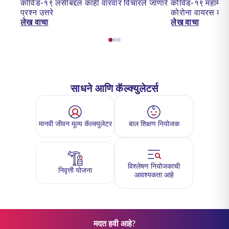
कोविड-१९ लसीबद्दल काही वारंवार विचारले जाणारे
कोविड-१९ महामारी:
प्रश्न उत्तरे
कोरोना वायरस का 
लेख वाचा
लेख वाचा
साधने आणि कॅल्क्युलेटर्स
मानवी जीवन मूल्य कॅल्क्युलेटर
बाल शिक्षण नियोजक
विश्लेषण नियोजकाची
निवृत्ती योजना
आवश्यकता आहे
मदत हवी आहे?