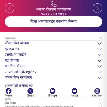
Previous
Previou
आम्हाला टोल फ्री वर कॉल करा
१८०० २६७ ९०९०
किंवा आमच्याकडून कॉलबॅक मिळवा
अस्वीकरण
जीवन विमा योजना
ग्राहक सेवा
एसबीआय लाईफ
गट कंपन्या
गट विमा योजना
साधने आणि कॅल्क्युलेटर
जीवन विमा ग्रंथालय
आमच्याशी कनेक्ट व्हा
फेसबुक
ट्विटर
लिंक्डइन
युट्यूब
इंस्टाग्राम
सूचना
इतर लिंक्स
बनावट फोन कॉल्स आणि काल्पनिक / फसव्या ऑफर्सपासून सावध रहा