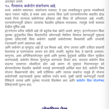
अवलंबून असते.
१०. गैरसमज: कर्करोग संसर्गजन्य आहे.
तथ्ये: कर्करोग सामान्यतः संसर्गजन्य नसतात. ते एका व्यक्तीकडून दुसऱ्या व्यक्तीमध्ये
सहज पसरत नाहीत. हे फक्त अशा अवयव किंवा ऊती प्रत्यारोपणाच्या बाबतीत होऊ
शकते जिथे दात्याला कर्करोगाचा इतिहास आहे किंवा तो अस्तित्वात आहे. तथापि,
प्रत्यारोपणापूर्वी डॉक्टर दात्यांचा वैद्यकीय इतिहास तपासतात. त्यामुळे याची शक्यता
देखील दुर्मिळ आहे.
इंटरनेटवर बरीच माहिती आहे जी बहुतेक वेळा खोटी असते. म्हणून, इंटरनेटवरून किंवा
तुमच्या कुटुंबातील किंवा मित्रांवरील कोणत्याही गोष्टीवर विश्वास ठेवण्यापूर्वी तुम्हाला
तुमच्या डॉक्टरांशी किंवा कर्करोग तज्ञांशी कर्करोगाच्या मिथकांची आणि तथ्यांची
पडताळणी करणे आवश्यक आहे.
आणि कर्करोग हा मृत्यूदंड आहे ही एक मिथक आहे. योग्य उपचार आणि दर्जेदार काळजी
घेतल्यास हा प्राणघातक आजार बरा होतो. तथापि, बहुतेक वेळा, हे महागडे असतात.
म्हणूनच, अशा अनिश्चिततेपासून तुमचे आणि तुमच्या कुटुंबाचे आर्थिक जीवन सुरक्षित
करण्यासाठी,
कर्करोग विम्यात
गुंतवणूक करण्याचा विचार करा.
भारतात कर्करोग विमा
वाढत्या प्रमाणात लोकप्रिय होत आहे कारण तो तुम्हाला निदानापासून बरे
होण्यापर्यंतच्या वैद्यकीय खर्चाची भरपाई करण्यासाठी आर्थिक मदत देतो.
कर्करोग विमा
योजना मिळवण्याची सोय, कमी प्रीमियम आणि व्यापक कव्हरेज यामुळे ही योजना
कर्करोगाशी लढण्यासाठी तुमचा सर्वोत्तम पर्याय बनते. तुम्ही खरेदी करण्यापूर्वी त्याची
वैशिष्ट्ये तपासा आणि तुमच्या गरजांचे विश्लेषण करा आणि
कर्करोग विमा योजनेच्या
वैशिष्ट्यांची तुलना करा.