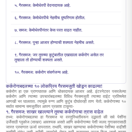
५. गैरसमज: केमोथेरपी वेदनादायक आहे.
६. गैरसमज: केमोथेरपीचे नेहमीच दुष्परिणाम होतील.
७. समज: केमोथेरपीनंतर केस परत वाढत नाहीत.
८. गैरसमज: पुन्हा आजार होण्याची शक्यता नेहमीच असते.
९. गैरसमज: जर तुमच्या कुटुंबातील एखाद्याला कर्करोग असेल तर
तुम्हाला तो होण्याची शक्यता असते.
१०. गैरसमज: कर्करोग संसर्गजन्य आहे.
कर्करोगाबद्दलच्या १० लोकप्रिय गैरसमजुती खोडून काढल्या!
कर्करोग हा एक प्राणघातक आणि धोकादायक आजार आहे. इंटरनेटवर पसरलेल्या
कर्करोग आणि त्याच्या उपचारांबद्दलच्या विविध गैरसमजुती
त्याच्या वाईट प्रतिषमेत
आणखी भर घालतात. त्यामुळे रुग्ण आणि कुटुंब दोघांवरही ताण येतो.
कर्करोगाच्या १०
सर्वात सामान्य समजुतींवर
आपण प्रकाश टाकूया-
१. गैरसमज: साखर खाल्ल्याने तुमचा कर्करोगाचा त्रास वाढेल
तथ्य: कर्करोगाबद्दलचा हा गैरसमज या वस्तुस्थितीवरून उद्भवतो की सर्व पेशींना
उर्जेसाठी ग्लुकोज (साखर) आवश्यक असते आणि कर्करोगाच्या पेशी जलद गुणाकारासाठी
जास्त प्रमाणात ऊर्जा वापरतात. तथापि, साखर खाण्याचा कर्करोगाच्या पेशींच्या वाढीशी