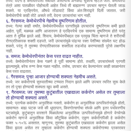
तथ्य: वेदना हे केमोथेरपीशी संबंधित असल्याचे अनेकदा चुकीचे म्हटले जाते. केमोथेरपी
तंत्रे अशा पातळीवर पोहोचली आहेत जिथे ती बाह्यरुग्ण उपचार म्हणून घेतली जाऊ
शकते. या प्रक्रियेत, औषधे तोंडावाटे किंवा अंतःशिराद्वारे दिली जातात. जरी
केमोथेरपीचे काही तोटे असले तरी, वेदना उपचारांचा भाग नाही.
६. गैरसमज: केमोथेरपीचे नेहमीच दुष्परिणाम होतील.
तथ्य: गेल्या काही वर्षांत, केमोथेरपीमधील प्रगतीमुळे उपचारांचे दुष्परिणाम कमी झाले
आहेत. पूर्वी, मळमळ आणि आजारपण हे प्रक्रियेचे एक सामान्य दुष्परिणाम होते परंतु
आता ते दुर्मिळ झाले आहे. शिवाय, केमोथेरपीबद्दल एक प्रमुख चिंता म्हणजे ते शरीराची
रोगप्रतिकारक शक्ती दडपते. जरी उपचारांमुळे पांढऱ्या रक्त पेशींच्या संख्येत घट होऊ
शकते, परंतु ते तुमच्या रोगप्रतिकारक शक्तीला तडजोड करण्यासाठी पुरेसे लक्षणीय
नाही.
७. समज: केमोथेरपीनंतर केस परत वाढत नाहीत.
तथ्ये: केमोथेरपीनंतर केस गळणे हे पूर्वी सामान्य होते. तथापि, उपचारांमध्ये प्रगती
झाल्यामुळे, बरेच रुग्ण केस गळत नाहीत. तसेच, उपचार बंद केल्यानंतर काही काळानंतर
केस परत वाढतात.
८. गैरसमज: पुन्हा आजार होण्याची शक्यता नेहमीच असते.
तथ्ये: जर कर्करोगाचे सुरुवातीच्या टप्प्यात निदान झाले आणि उपचार त्वरित सुरू केले
तर तो पुन्हा होण्याची शक्यता खूप कमी असते.
९. गैरसमज: जर तुमच्या कुटुंबातील एखाद्याला कर्करोग असेल तर तुम्हाला
तो होण्याची शक्यता असते.
तथ्ये: प्रत्येक कर्करोग अनुवंशिक नसतो. कर्करोग हा अनुवांशिक उत्परिवर्तनांमुळे होतो,
सामान्यतः बाह्य घटक जसे की धूम्रपान, किरणोत्सर्गाचा संपर्क आणि इतर पर्यावरणीय
घटकांमुळे. कुटुंबातून वारशाने मिळालेल्या अनुवांशिक उत्परिवर्तनामुळे होणारे वेगवेगळे
कर्करोग म्हणजे अनुवांशिक किंवा कौटुंबिक कर्करोग. एकूण कर्करोगांपैकी हे कर्करोग
फक्त ५-१०% असतात. म्हणूनच, तुमच्या कुटुंबातील एखाद्याला कर्करोग झाला असेल
किंवा झाला असेल तर तुम्हाला कर्करोग होण्याची शक्यता कर्करोगाच्या प्रकारावर