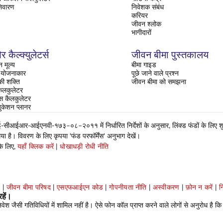
िवारण
निवेशक संबंध
करियर
जीवन श्लोक
भागीदारों
र कैल्क्युलेटर्स
जीवन बीमा पुस्तकालय
 मूल्य
बीमा गाइड
ति योजनाकार
पूछे जाने वाले प्रश्न
 की शक्ति
जीवन बीमा को समझना
ैलकुलेटर
रेंस कैलकुलेटर
ुकेशन प्लानर
ईआर-आईएनवी-१७३–०८–२०११ में निर्धारित निर्देशों के अनुसार, लिंक्ड फंडों के लिए शुद्ध 
 है। विवरण के लिए कृपया 'फंड परफॉर्मेंस' अनुभाग देखें।
के लिए,
यहाँ क्लिक करें
|
धोखाधड़ी रोधी नीति
प
|
जीवन बीमा परिषद
|
एसएफआईएन कोड
|
गोपनीयता नीति
|
अस्वीकरण
|
फ़ोन न करें
|
न
हें।
 जैसी गतिविधियों में शामिल नहीं है। ऐसे फोन कॉल प्राप्त करने वाले लोगों से अनुरोध है कि