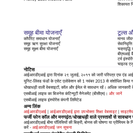
शिकायत न
समूह बीमा योजनाएँ
टूल्स औ
कॉर्पोरेट समाधान योजनाएँ
मानव जीवन
समूह ऋण सुरक्षा योजनाएँ
सेवानिवृत्
समूह सूक्ष्म बीमा योजनाएँ
चक्रवृद्धि
बीएमआई क
टर्म इंश्यो
चाइल्ड एज
नोटिस
आईआरडीएआई द्वारा दिनांक २९ जुलाई, २०११ को जारी परिपत्र एफ एंड आई-सीआ
यूनिट-लिंक्ड फंडों के एसेट एलोकेशन को 1 नवंबर 2013 से संशोधित किया गया
धोखाधड़ी वाली वेबसाइटों, कॉल और ईमेल से सावधान रहें। अधिक जानकारी 
एसबीआई लाइफ का बिजनेस कंटिन्यूटी मैनेजमेंट (बीसीएम)।
और जानें
एसबीआई लाइफ इंश्योरेंस कंपनी लिमिटेड
अन्य लिंक
आईआरडीएआई
|
आईआरडीएआई द्वारा उपभोक्ता शिक्षा वेबसाइट
|
साइटमै
फर्जी फोन कॉल और मनगढ़ंत/धोखाधड़ी वाले प्रस्तावों से सावधान र
आईआरडीएआई बीमा पॉलिसियों की बिक्री, बोनस की घोषणा या प्रीमियम के निवेश
करें -
आईआरडीएआई जन सूचना