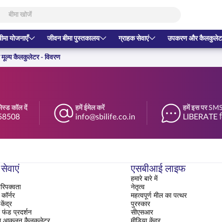
बीमा योजनाएँ
जीवन बीमा पुस्तकालय
ग्राहक सेवाएं
उपकरण और कैलकुलेट
मूल्य कैलकुलेटर - विवरण
स्ड कॉल दें
हमें ईमेल करें
हमें इस पर SMS 
58508
info@sbilife.co.in
LIBERATE ल
सेवाएं
एसबीआई लाइफ
हमारे बारे में
रिपक्वता
नेतृत्व
ॉर्नर
महत्वपूर्ण मील का पत्थर
ेंद्र
पुरस्कार
फंड प्रदर्शन
सीएसआर
ा आकलन कैलकुलेटर
मीडिया केंद्र