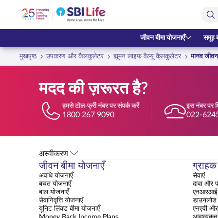
Skip to Main Content
Open Accessibility Menu
सर्च बार
जीवन बीमा योजनाएँ
समूह 
मुखपृष्ठ
उपकरण और कैलकुलेटर
ह्यूमन लाइफ वैल्यू कैलकुलेटर
मानव जीवन 
मदद की ज़रूरत है?
हमसे टोल-फ्री नंबर पर संपर्क करें
इस नंबर पर मि
1800 267 9090
022-624
अस्वीकरण
जीवन बीमा योजनाएँ
ग्राहक 
अवधि योजनाएँ
सेवाएं
बचत योजनाएँ
दावा और प
बाल योजनाएँ
एनआरआई क
सेवानिवृत्ति योजनाएँ
डाउनलोड क
यूनिट लिंक्ड बीमा योजनाएँ
एनएवी और 
Money Back Income Plans
आवश्यकत