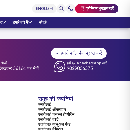
प्रीमियम भुगतान करें
र
हमारे बारे में
संपर्क
या हमसे कॉल बैक प्राप्त करें
भेजें
हमें इस पर WhatsApp करें
िखकर 56161 पर भेजें
9029006575
समूह की कंपनियां
एसबीआई
एसबीआई ऑनलाइन
एसबीआई जनरल इंश्योरेंस
एसबीआई कार्ड
एसबीआई म्यूचुअल फंड
एसबीआई कैपिटल