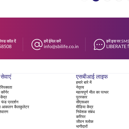
स्ड कॉल दें
हमें ईमेल करें
हमें इस पर SMS 
58508
info@sbilife.co.in
LIBERATE ल
सेवाएं
एसबीआई लाइफ
हमारे बारे में
रिपक्वता
नेतृत्व
ॉर्नर
महत्वपूर्ण मील का पत्थर
ेंद्र
पुरस्कार
फंड प्रदर्शन
सीएसआर
ा आकलन कैलकुलेटर
मीडिया केंद्र
िवारण
निवेशक संबंध
करियर
जीवन श्लोक
भागीदारों