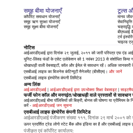
समूह बीमा योजनाएँ
टूल्स औ
कॉर्पोरेट समाधान योजनाएँ
मानव जीवन
समूह ऋण सुरक्षा योजनाएँ
सेवानिवृत्
समूह सूक्ष्म बीमा योजनाएँ
चक्रवृद्धि
बीएमआई क
टर्म इंश्यो
चाइल्ड एज
नोटिस
आईआरडीएआई द्वारा दिनांक २९ जुलाई, २०११ को जारी परिपत्र एफ एंड आई-सीआ
यूनिट-लिंक्ड फंडों के एसेट एलोकेशन को 1 नवंबर 2013 से संशोधित किया गया
धोखाधड़ी वाली वेबसाइटों, कॉल और ईमेल से सावधान रहें। अधिक जानकारी 
एसबीआई लाइफ का बिजनेस कंटिन्यूटी मैनेजमेंट (बीसीएम)।
और जानें
एसबीआई लाइफ इंश्योरेंस कंपनी लिमिटेड
अन्य लिंक
आईआरडीएआई
|
आईआरडीएआई द्वारा उपभोक्ता शिक्षा वेबसाइट
|
साइटमै
फर्जी फोन कॉल और मनगढ़ंत/धोखाधड़ी वाले प्रस्तावों से सावधान र
आईआरडीएआई बीमा पॉलिसियों की बिक्री, बोनस की घोषणा या प्रीमियम के निवेश
करें -
आईआरडीएआई जन सूचना
एसबीआई लाइफ इंश्योरेंस कंपनी लिमिटेड
आईआरडीएआई पंजीकरण संख्या १११, दिनांक २९ मार्च २००१ को 
ऊपर प्रदर्शित ट्रेड लोगो स्टेट बैंक ऑफ इंडिया का है और एसबीआई लाइफ द
पंजीकृत एवं कॉर्पोरेट कार्यालय: