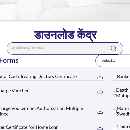
डाउनलोड केंद्र
सर्च बार
 Forms
Select...
ital Cash Treating Doctors Certificate
Banker
Death 
harge Voucher
Multip
harge Voucer cum Authorization Multiple
Maturi
inee
Swad
Claim 
er Certificate for Home Loan