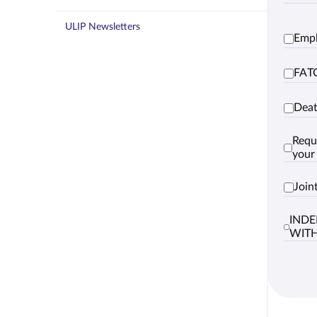
ULIP Newsletters
Empl
FATC
Deat
Requ
your
Join
INDE
WIT