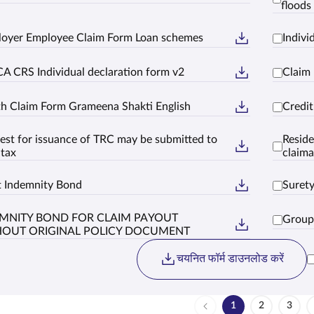
floods 
oyer Employee Claim Form Loan schemes
Indiv
A CRS Individual declaration form v2
Claim
h Claim Form Grameena Shakti English
Credi
est for issuance of TRC may be submitted to
Reside
 tax
claima
t Indemnity Bond
Suret
MNITY BOND FOR CLAIM PAYOUT
Group
HOUT ORIGINAL POLICY DOCUMENT
चयनित फॉर्म डाउनलोड करें
1
2
3
पेज
पेज
पेज