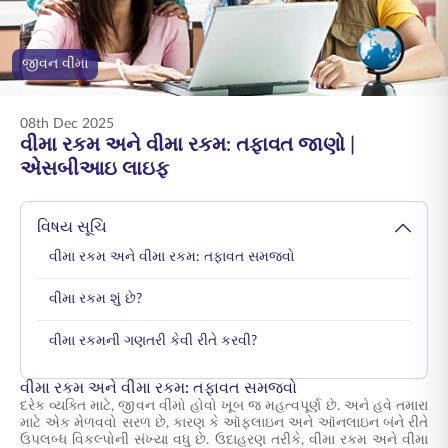
ENGLISH
જીવન વીમા
ઑનલાઇન ખરીદો
પ્રીમિયમ ચૂકવો
1800 267 9090
08th Dec 2025
વીમા રકમ અને વીમા રકમ: તફાવત જાણો |
એસબીઆઇ લાઇફ
વિષય સૂચિ
વીમા રકમ અને વીમા રકમ: તફાવત સમજવો
વીમા રકમ શું છે?
વીમા રકમની ગણતરી કેવી રીતે કરવી?
વીમા રકમ અને વીમા રકમ: તફાવત સમજવો
દરેક વ્યક્તિ માટે, જીવન વીમો હોવો ખૂબ જ મહત્વપૂર્ણ છે. અને હવે તમારા
માટે એક મેળવવો સરળ છે, કારણ કે ઑફલાઇન અને ઑનલાઇન બંને રીતે
ઉપલબ્ધ વિકલ્પોની સંખ્યા વધુ છે. ઉદાહરણ તરીકે, વીમા રકમ અને વીમા