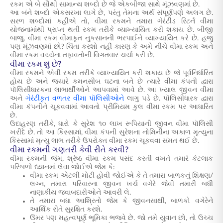
રકમ એ બે સૌથી સામાન્ય શબ્દો છે જે એકબીજા સાથે મૂંઝવણમાં છે.
આ બંને શબ્દો એકસરખા લાગે છે, પરંતુ તેમના અર્થ સંપૂર્ણપણે અલગ છે.
સરળ શબ્દોમાં કહીએ તો, વીમા રકમને તમારા ગેરંટીડ રિટર્ન વીમા
યોજનામાંથી પ્રાપ્ત થતી રકમ તરીકે વ્યાખ્યાયિત કરી શકાય છે. બીજી
બાજુ, વીમા રકમ વીમાકૃત નુકસાનની ભરપાઈને વ્યાખ્યાયિત કરે છે. હજુ
પણ મૂંઝવણમાં છો? ચિંતા કરશો નહીં કારણ કે અમે નીચે વીમા રકમ અને
વીમા રકમ વચ્ચેના તફાવતોની વિગતવાર ચર્ચા કરી છે.
વીમા રકમ શું છે?
વીમા રકમને એવી રકમ તરીકે વ્યાખ્યાયિત કરી શકાય છે જે પૂર્વનિર્ધારિત
હોય છે અને જ્યારે કમનસીબ ઘટના બને છે ત્યારે વીમા કંપની દ્વારા
પૉલિસીધારકના લાભાર્થીઓને આપવામાં આવે છે. આ ખ્યાલ જીવન વીમા
અને
ગેરંટીકૃત વળતર વીમા પૉલિસીઓને
લાગુ પડે છે. પૉલિસીધારક દ્વારા
વીમા કંપનીને ચૂકવવામાં આવતો પ્રીમિયમ કુલ વીમા રકમ પર આધારિત
છે.
ઉદાહરણ તરીકે, ધારો કે સુરેશ ૧૦ લાખ રૂપિયાની જીવન વીમા પૉલિસી
ખરીદે છે. તો આ કિસ્સામાં, વીમા કંપની સુરેશના નોમિનીના અકાળ મૃત્યુના
કિસ્સામાં મૃત્યુ લાભ તરીકે ઉપરોક્ત વીમા રકમ ચૂકવવા સંમત થઈ છે.
વીમા રકમની ગણતરી કેવી રીતે કરવી?
વીમા રકમની જેમ, શ્રેષ્ઠ વીમા રકમ પસંદ કરતી વખતે તમારે કેટલાક
પરિબળો ધ્યાનમાં લેવા જોઈએ જેમ કે:
વીમા રકમ એટલી મોટી હોવી જોઈએ કે તે તમારા બાળકનું શિક્ષણ/
લગ્ન, તમારા પરિવારના જીવન ખર્ચ વગેરે જેવી તમારી બધી
નાણાકીય જવાબદારીઓને આવરી લે.
તે તમારા બધા આશ્રિતો જેમ કે જીવનસાથી, બાળકો વગેરેને
આર્થિક રીતે સુરક્ષિત કરશે.
ઉંમર પણ મહત્વપૂર્ણ ભૂમિકા ભજવે છે. જો તમે યુવાન છો, તો ઉચ્ચ