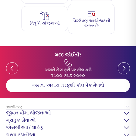
વિશ્લેષણ આયોજકની
નિવૃત્તિ યોજનાઓ
જરૂર છે
મદદ જોઈતી?
Previous
Previou
અમને ટોલ ફ્રી પર કૉલ કરો
૧૮૦૦ ૨૬૭ ૯૦૯૦
અથવા અમારા તરફથી કૉલબેક મેળવો
અસ્વીકરણ
જીવન વીમા યોજનાઓ
ગ્રાહક સેવાઓ
એસબીઆઈ લાઈફ
ગ્રુપ કંપનીઓ