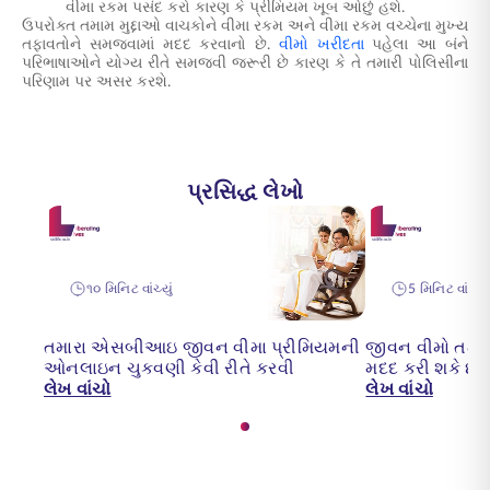
વીમા રકમ પસંદ કરો કારણ કે પ્રીમિયમ ખૂબ ઓછું હશે.
ઉપરોક્ત તમામ મુદ્દાઓ વાચકોને વીમા રકમ અને વીમા રકમ વચ્ચેના મુખ્ય
તફાવતોને સમજવામાં મદદ કરવાનો છે.
વીમો ખરીદતા
પહેલા આ બંને
પરિભાષાઓને યોગ્ય રીતે સમજવી જરૂરી છે કારણ કે તે તમારી પોલિસીના
પરિણામ પર અસર કરશે.
પ્રસિદ્ધ લેખો
૧૦ મિનિટ વાંચ્યું
5 મિનિટ વાંચ્યું
તમારા એસબીઆઇ જીવન વીમા પ્રીમિયમની
જીવન વીમો તમને 
ઓનલાઇન ચુકવણી કેવી રીતે કરવી
મદદ કરી શકે છે
લેખ વાંચો
લેખ વાંચો