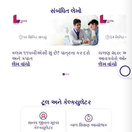
સંબંધિત લેખો
૧૦ મિનિટ વાંચ્યું
14 મિનિટ વાંચ્ય
કલમ ૧૧૫બીએસી શું છે? પાત્રતા કર દરો
ચલણ ૨૮૦: આઇટ
અને કપાત
આવકવેરો ઓનલાઈ
લેખ વાંચો
લેખ વાંચો
ટૂલ અને કેલ્ક્યુલેટર
માનવ જીવન મૂલ્ય
બાળ શિક્ષણ આયોજક
કેલ્ક્યુલેટર