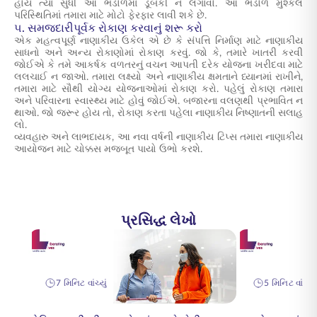
હોય ત્યાં સુધી આ ભંડોળમાં ડૂબકી ન લગાવો. આ ભંડોળ મુશ્કેલ
પરિસ્થિતિમાં તમારા માટે મોટો ફેરફાર લાવી શકે છે.
૫. સમજદારીપૂર્વક રોકાણ કરવાનું શરૂ કરો
એક મહત્વપૂર્ણ નાણાકીય ઉકેલ એ છે કે સંપત્તિ નિર્માણ માટે નાણાકીય
સાધનો અને અન્ય રોકાણોમાં રોકાણ કરવું. જો કે, તમારે ખાતરી કરવી
જોઈએ કે તમે આકર્ષક વળતરનું વચન આપતી દરેક યોજના ખરીદવા માટે
લલચાઈ ન જાઓ. તમારા લક્ષ્યો અને નાણાકીય ક્ષમતાને ધ્યાનમાં રાખીને,
તમારા માટે સૌથી યોગ્ય યોજનાઓમાં રોકાણ કરો. પહેલું રોકાણ તમારા
અને પરિવારના સ્વાસ્થ્ય માટે હોવું જોઈએ. બજારના વલણથી પ્રભાવિત ન
થાઓ. જો જરૂર હોય તો, રોકાણ કરતા પહેલા નાણાકીય નિષ્ણાતની સલાહ
લો.
વ્યવહારુ અને લાભદાયક, આ નવા વર્ષની નાણાકીય ટિપ્સ તમારા નાણાકીય
આયોજન માટે ચોક્કસ મજબૂત પાયો ઉભો કરશે.
પ્રસિદ્ધ લેખો
7 મિનિટ વાંચ્યું
5 મિનિટ વાંચ્યું