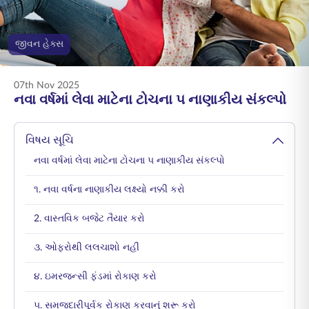
ENGLISH
જીવન હેક્સ
ઑનલાઇન ખરીદો
પ્રીમિયમ ચૂકવો
1800 267 9090
07th Nov 2025
નવા વર્ષમાં લેવા માટેના ટોચના ૫ નાણાકીય સંકલ્પો
વિષય સૂચિ
નવા વર્ષમાં લેવા માટેના ટોચના ૫ નાણાકીય સંકલ્પો
૧. નવા વર્ષના નાણાકીય લક્ષ્યો નક્કી કરો
2. વાસ્તવિક બજેટ તૈયાર કરો
૩. ઓફરોથી લલચાશો નહીં
૪. ઇમરજન્સી ફંડમાં રોકાણ કરો
૫. સમજદારીપૂર્વક રોકાણ કરવાનું શરૂ કરો