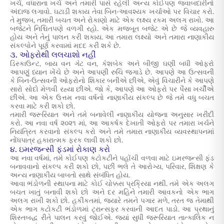
ખર્ચ, વધારાના ખર્ચ અને તમારી પાસે રહેલી અન્ય કોઈપણ જવાબદારીનો
અંદાજ લગાવો. ઘટાડી શકાય તેવા બિન-આવશ્યક ખર્ચાઓ પર વિચાર કરો.
તે મુજબ, તમારી બચત અને રોકાણો માટે એક લક્ષ્ય રકમ અલગ રાખો. આ
બજેટને નિશ્ચિતપણે વળગી રહો. એક મજબૂત બજેટ એ છે જે વ્યવહારુ
હોય અને તેનું પાલન કરી શકાય. આ તમારા લક્ષ્યો અને તમારા નાણાકીય
સંકલ્પોને પૂર્ણ કરવામાં મદદ કરી શકે છે.
૩. ઓફરોથી લલચાશો નહીં
ડિસ્કાઉન્ટ, બાય વન ગેટ વન, કેશબેક અને બીજી ઘણી બધી ઓફરો
આપણું ધ્યાન ખેંચે છે અને આપણી રુચિ જગાડે છે. આપણે આ ઉત્સવની
કે બિન-ઉત્સવની ઓફરોનો શિકાર બનીએ છીએ, એવું વિચારીને કે આપણે
સારો સોદો મેળવી રહ્યા છીએ. જો કે, આપણે આ ઓફરો પર પૈસા ખર્ચીએ
છીએ. આ એક ઉત્તમ નવા વર્ષનો નાણાકીય સંકલ્પ છે જે તમે વધુ બચત
કરવા માટે કરી શકો છો.
તમારી જરૂરિયાત અને તમે બનાવેલી નાણાકીય યોજના અનુસાર ખરીદી
કરો. આ નવા વર્ષ ૨૦૨૧ માં, આ આકર્ષક દેખાતી ઓફરો પર તમારા ખર્ચને
નિયંત્રિત કરવાનો સંકલ્પ કરો અને તમે તમારા નાણાકીય વ્યવસ્થાપનમાં
નોંધપાત્ર હકારાત્મક ફરક લાવી શકો છો.
૪. ઇમરજન્સી ફંડમાં રોકાણ કરો
આ નવા વર્ષમાં, તમે કોઈપણ કટોકટીને પહોંચી વળવા માટે ઇમરજન્સી ફંડ
બનાવવાનો સંકલ્પ કરી શકો છો, પછી ભલે તે આરોગ્ય, પરિવાર, શિક્ષણ કે
અન્ય નાણાકીય બાબતો સાથે સંબંધિત હોય.
આવા ભંડોળની સ્થાપના માટે કોઈ ચોક્કસ પ્રક્રિયા નથી. તમે એક અલગ
બચત ખાતું બનાવી શકો છો અને દર મહિને તમારી આવકનો એક ભાગ
અલગ રાખી શકો છો. હકીકતમાં, જ્યારે તમને પગાર મળે, તરત જ તેમાથી
એક ભાગ કટોકટી ભંડોળમાં ટ્રાન્સફર કરવાની આદત પાડો. આ પ્રથાનું
શિસ્તબદ્ધ રીતે પાલન કરવું જોઈએ. જ્યાં સુધી જરૂરિયાત તાત્કાલિક ન