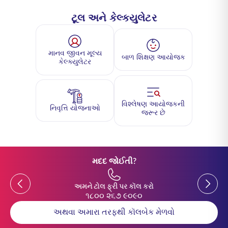
ટૂલ અને કેલ્ક્યુલેટર
માનવ જીવન મૂલ્ય
બાળ શિક્ષણ આયોજક
કેલ્ક્યુલેટર
વિશ્લેષણ આયોજકની
નિવૃત્તિ યોજનાઓ
જરૂર છે
મદદ જોઈતી?
Previous
Previou
અમને ટોલ ફ્રી પર કૉલ કરો
૧૮૦૦ ૨૬૭ ૯૦૯૦
અથવા અમારા તરફથી કૉલબેક મેળવો