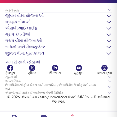
અસ્વીકરણ
જીવન વીમા યોજનાઓ
ગ્રાહક સેવાઓ
એસબીઆઈ લાઈફ
ગ્રુપ કંપનીઓ
ગ્રુપ વીમા યોજનાઓ
સાધનો અને કેલ્ક્યુલેટર
જીવન વીમા પુસ્તકાલય
અમારી સાથે જોડાઓ
ફેસબુક
ટ્વિટર
લિંક્ડઇન
યુટ્યુબ
ઇન્સ્ટાગ્રામ
સૂચનાઓ
અન્ય લિંક્સ
છેતરપિંડીભર્યા ફોન કોલ્સ અને કાલ્પનિક / છેતરપિંડીભરી ઓફરોથી સાવધ
રહો
એસબીઆઈ લાઈફ ઈન્શ્યોરન્સ કંપની લિમિટેડ
© 2026 એસબીઆઈ લાઇફ ઇન્શ્યોરન્સ કંપની લિમિટેડ. સર્વ અધિકારો
અનામત.