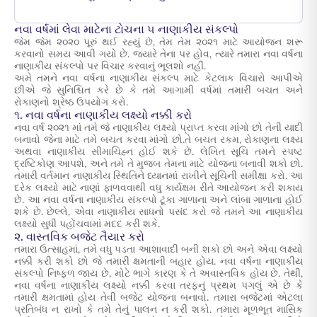
નવા વર્ષમાં લેવા માટેના ટોચના ૫ નાણાકીય સંકલ્પો
જેમ જેમ ૨૦૨૦ પૂરું થઈ રહ્યું છે, તેમ તેમ ૨૦૨૧ માટે આયોજન શરૂ
કરવાનો સમય આવી ગયો છે. જ્યારે તેના પર હોવ, ત્યારે તમારા નવા વર્ષના
નાણાકીય સંકલ્પો પર વિચાર કરવાનું ભૂલશો નહીં.
અમે તમને નવા વર્ષના નાણાકીય સંકલ્પ માટે કેટલાક વિચારો આપીએ
છીએ જે સુનિશ્ચિત કરે છે કે તમે આગામી વર્ષમાં તમારી બચત અને
રોકાણનો શ્રેષ્ઠ ઉપયોગ કરો.
૧. નવા વર્ષના નાણાકીય લક્ષ્યો નક્કી કરો
નવા વર્ષ ૨૦૨૧ માં તમે જે નાણાકીય લક્ષ્યો પ્રાપ્ત કરવા માંગો છો તેની યાદી
બનાવો જેના માટે તમે બચત કરવા માંગો છો.તે બચત રકમ, રોકાણના લક્ષ્ય
અથવા નાણાકીય સીમાચિહ્ન હોઈ શકે છે. લેખિત સૂચિ તમને સ્પષ્ટ
દ્રષ્ટિકોણ આપશે, અને તમે તે મુજબ તેમના માટે યોજના બનાવી શકો છો.
તમારી વર્તમાન નાણાકીય સ્થિતિને ધ્યાનમાં રાખીને સૂચિની સમીક્ષા કરો. આ
દરેક લક્ષ્યો માટે નાણાં ફાળવવાથી વધુ કાર્યક્ષમ રીતે આયોજન કરી શકાય
છે. આ નવા વર્ષના નાણાકીય સંકલ્પો ટૂંકા ગાળાના અને લાંબા ગાળાના હોઈ
શકે છે. છેલ્લે, એવા નાણાકીય સાધનો પસંદ કરો જે તમને આ નાણાકીય
લક્ષ્યો સુધી પહોંચવામાં મદદ કરી શકે.
૨. વાસ્તવિક બજેટ તૈયાર કરો
તમારા ઉત્સાહમાં, તમે વધુ પડતા આશાવાદી બની શકો છો અને એવા લક્ષ્યો
નક્કી કરી શકો છો જે તમારી ક્ષમતાની બહાર હોય. નવા વર્ષના નાણાકીય
સંકલ્પો નિષ્ફળ જાય છે, મોટે ભાગે કારણ કે તે અવાસ્તવિક હોય છે. તેથી,
નવા વર્ષના નાણાકીય લક્ષ્યો નક્કી કરવા તરફનું પ્રથમ પગલું એ છે કે
તમારી ક્ષમતામાં હોય તેવી બજેટ યોજના બનાવો. તમારા બજેટમાં એટલા
પ્રતિબંધ ન રાખો કે તમે તેનું પાલન ન કરી શકો. તમારા મૂળભૂત માસિક