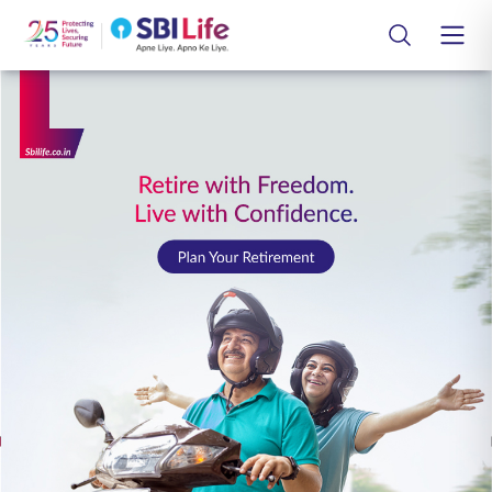
Skip to Main Content
Open Accessibility Menu
Search Bar
लॉगिन
ग्राहक
जीवन विमा योजना
स्मार्ट समूह काळजी
गट विमा योजना
कर्मचारी
जीवन विमा ग्रंथालय
भागीदार
ग्राहक सेवा
टूल्स आणि कलकुलेटर्स
आमच्याबद्दल
संपर्क