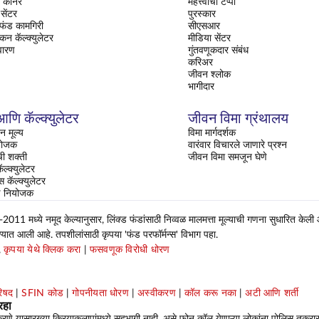
ॉर्नर
महत्त्वाचा टप्पा
सेंटर
पुरस्कार
 फंड कामगिरी
सीएसआर
ंकन कॅल्क्युलेटर
मीडिया सेंटर
वारण
गुंतवणूकदार संबंध
करिअर
जीवन श्लोक
भागीदार
णि कॅल्क्युलेटर
जीवन विमा ग्रंथालय
न मूल्य
विमा मार्गदर्शक
ियोजक
वारंवार विचारले जाणारे प्रश्न
ची शक्ती
जीवन विमा समजून घेणे
ल्क्युलेटर
्स कॅल्क्युलेटर
षण नियोजक
 मध्ये नमूद केल्यानुसार, लिंक्ड फंडांसाठी निव्वळ मालमत्ता मूल्याची गणना सुधारित केली
ण्यात आली आहे. तपशीलांसाठी कृपया 'फंड परफॉर्मन्स' विभाग पहा.
,
कृपया येथे क्लिक करा
|
फसवणूक विरोधी धोरण
रिषद
|
SFIN कोड
|
गोपनीयता धोरण
|
अस्वीकरण
|
कॉल करू नका
|
अटी आणि शर्ती
रहा
णे यासारख्या क्रियाकलापांमध्ये सहभागी नाही. असे फोन कॉल येणाऱ्या लोकांना पोलिस तक्रार