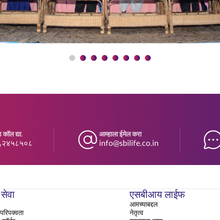
 कॉल द्या.
आम्हाला ईमेल करा
६२४५८५०८
info@sbilife.co.in
 सेवा
एसबीआय लाईफ
आमच्याबद्दल
परिपक्वता
नेतृत्व