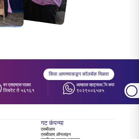
किंवा आमच्याकडून कॉलबॅक मिळवा
वर एसएमएस पाठवा
आम्हाला व्हाट्सअॅप करा
लिबरेट ते ५६१६१
९०२९००६५७५
गट कंपन्या
एसबीआय
एसबीआय ऑनलाइन