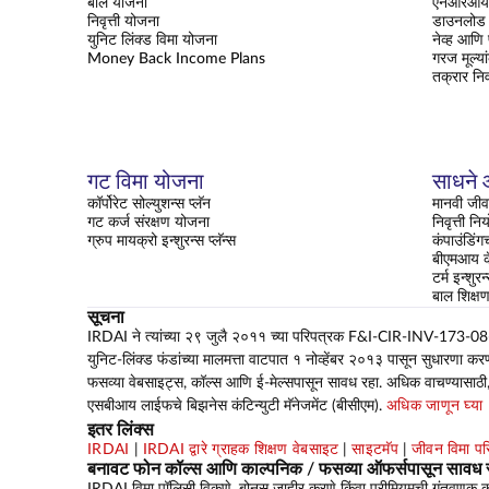
बाल योजना
एनआरआय क
निवृत्ती योजना
डाउनलोड 
युनिट लिंक्ड विमा योजना
नेव्ह आणि
Money Back Income Plans
गरज मूल्या
तक्रार नि
गट विमा योजना
साधने आ
कॉर्पोरेट सोल्युशन्स प्लॅन
मानवी जीव
गट कर्ज संरक्षण योजना
निवृत्ती न
ग्रुप मायक्रो इन्शुरन्स प्लॅन्स
कंपाउंडिंग
बीएमआय कॅ
टर्म इन्शुरन
बाल शिक्
सूचना
IRDAI ने त्यांच्या २९ जुलै २०११ च्या परिपत्रक F&I-CIR-INV-173-08-2011
युनिट-लिंक्ड फंडांच्या मालमत्ता वाटपात १ नोव्हेंबर २०१३ पासून सुधारणा कर
फसव्या वेबसाइट्स, कॉल्स आणि ई-मेल्सपासून सावध रहा. अधिक वाचण्यासाठी
एसबीआय लाईफचे बिझनेस कंटिन्युटी मॅनेजमेंट (बीसीएम).
अधिक जाणून घ्या
इतर लिंक्स
IRDAI
|
IRDAI द्वारे ग्राहक शिक्षण वेबसाइट
|
साइटमॅप
|
जीवन विमा प
बनावट फोन कॉल्स आणि काल्पनिक / फसव्या ऑफर्सपासून सावध 
IRDAI विमा पॉलिसी विकणे, बोनस जाहीर करणे किंवा प्रीमियमची गुंतवणूक कर