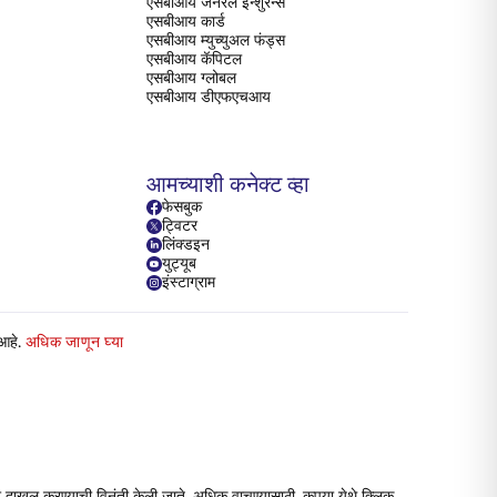
एसबीआय जनरल इन्शुरन्स
एसबीआय कार्ड
एसबीआय म्युच्युअल फंड्स
एसबीआय कॅपिटल
एसबीआय ग्लोबल
एसबीआय डीएफएचआय
आमच्याशी कनेक्ट व्हा
फेसबुक
ट्विटर
लिंक्डइन
युट्यूब
इंस्टाग्राम
 आहे.
अधिक जाणून घ्या
 दाखल करण्याची विनंती केली जाते. अधिक वाचण्यासाठी, कृपया येथे क्लिक