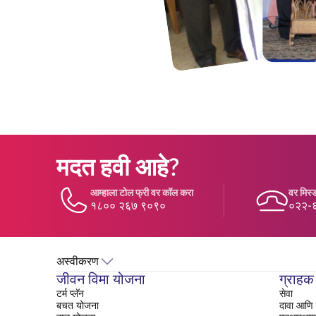
मदत हवी आहे?
आम्हाला टोल फ्री वर कॉल करा
वर मिस्ड
१८०० २६७ ९०९०
०२२-
अस्वीकरण
जीवन विमा योजना
ग्राहक
टर्म प्लॅन
सेवा
बचत योजना
दावा आणि 