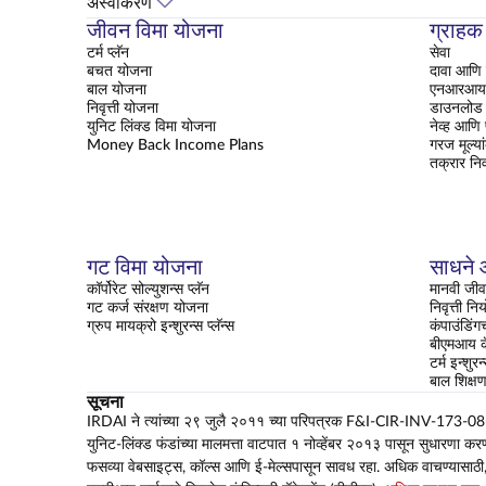
अस्वीकरण
जीवन विमा योजना
ग्राहक
टर्म प्लॅन
सेवा
बचत योजना
दावा आणि 
बाल योजना
एनआरआय क
निवृत्ती योजना
डाउनलोड 
युनिट लिंक्ड विमा योजना
नेव्ह आणि
Money Back Income Plans
गरज मूल्या
तक्रार नि
गट विमा योजना
साधने आ
कॉर्पोरेट सोल्युशन्स प्लॅन
मानवी जीव
गट कर्ज संरक्षण योजना
निवृत्ती न
ग्रुप मायक्रो इन्शुरन्स प्लॅन्स
कंपाउंडिंग
बीएमआय कॅ
टर्म इन्शुरन
बाल शिक्
सूचना
IRDAI ने त्यांच्या २९ जुलै २०११ च्या परिपत्रक F&I-CIR-INV-173-08-2011
युनिट-लिंक्ड फंडांच्या मालमत्ता वाटपात १ नोव्हेंबर २०१३ पासून सुधारणा कर
फसव्या वेबसाइट्स, कॉल्स आणि ई-मेल्सपासून सावध रहा. अधिक वाचण्यासाठी