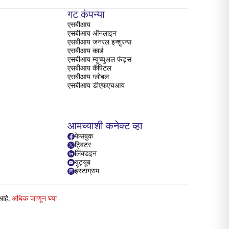
गट कंपन्या
एसबीआय
एसबीआय ऑनलाइन
एसबीआय जनरल इन्शुरन्स
एसबीआय कार्ड
एसबीआय म्युच्युअल फंड्स
एसबीआय कॅपिटल
एसबीआय ग्लोबल
एसबीआय डीएफएचआय
आमच्याशी कनेक्ट व्हा
फेसबुक
ट्विटर
लिंक्डइन
युट्यूब
इंस्टाग्राम
 आहे.
अधिक जाणून घ्या