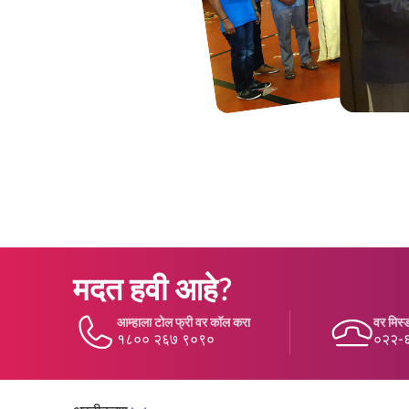
मदत हवी आहे?
आम्हाला टोल फ्री वर कॉल करा
वर मिस्ड
१८०० २६७ ९०९०
०२२-