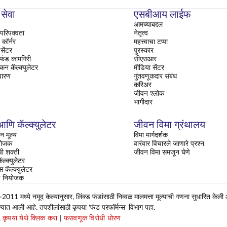
 सेवा
एसबीआय लाईफ
आमच्याबद्दल
परिपक्वता
नेतृत्व
ॉर्नर
महत्त्वाचा टप्पा
सेंटर
पुरस्कार
 फंड कामगिरी
सीएसआर
ंकन कॅल्क्युलेटर
मीडिया सेंटर
वारण
गुंतवणूकदार संबंध
करिअर
जीवन श्लोक
भागीदार
णि कॅल्क्युलेटर
जीवन विमा ग्रंथालय
न मूल्य
विमा मार्गदर्शक
ियोजक
वारंवार विचारले जाणारे प्रश्न
ची शक्ती
जीवन विमा समजून घेणे
ल्क्युलेटर
्स कॅल्क्युलेटर
षण नियोजक
 मध्ये नमूद केल्यानुसार, लिंक्ड फंडांसाठी निव्वळ मालमत्ता मूल्याची गणना सुधारित केली
ण्यात आली आहे. तपशीलांसाठी कृपया 'फंड परफॉर्मन्स' विभाग पहा.
,
कृपया येथे क्लिक करा
|
फसवणूक विरोधी धोरण