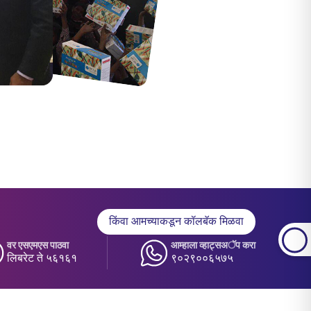
किंवा आमच्याकडून कॉलबॅक मिळवा
वर एसएमएस पाठवा
आम्हाला व्हाट्सअॅप करा
लिबरेट ते ५६१६१
९०२९००६५७५