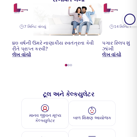
7 મિનિટ વાંચ્યું
14 મિનિટ વાંચ્ય
૪૦ વર્ષની ઉંમરે નાણાકીય સ્વતંત્રતા કેવી
પગાર સ્લિપ શું છ
રીતે પ્રાપ્ત કરવી?
ઝાંખી
લેખ વાંચો
લેખ વાંચો
ટૂલ અને કેલ્ક્યુલેટર
માનવ જીવન મૂલ્ય
બાળ શિક્ષણ આયોજક
કેલ્ક્યુલેટર