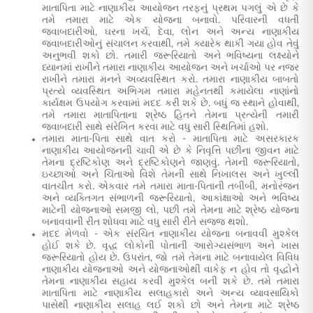
માતાપિતા માટે નાણાકીય આયોજન
તરફનું પ્રથમ પગલું એ છે કે
તમે તમારા માટે એક યોજના બનાવો. પરિવારની વધતી
જવાબદારીઓ, ઘરના ખર્ચ, દેવા, લોન અને અન્ય નાણાકીય
જવાબદારીઓનું સંચાલન કરવાથી, તમે ક્યારેક થાકી ગયા હોવ તેવું
અનુભવી શકો છો. તમારી જરૂરિયાતો અને ભવિષ્યના લક્ષ્યોને
ધ્યાનમાં રાખીને તમારા નાણાકીય આયોજન અને ખર્ચાઓ પર નજર
રાખીને તમારા મનને અવ્યવસ્થિત કરો. તમારા નાણાકીય બાબતો
પ્રત્યે વ્યવસ્થિત અભિગમ તમારા મહેનતથી કમાયેલા નાણાંનો
કાર્યક્ષમ ઉપયોગ કરવામાં મદદ કરી શકે છે. બધું જ સ્થાને હોવાથી,
તમે તમારા માતાપિતાના શ્રેષ્ઠ હિતને તેમના પ્રત્યેની તમારી
જવાબદારી સાથે સંરેખિત કરવા માટે વધુ સારી સ્થિતિમાં હશો.
તમારા માતા-પિતા સાથે વાત કરો -
માતાપિતા માટે અસરકારક
નાણાકીય આયોજનની
ચાવી એ છે કે નિવૃત્તિ પછીના જીવન માટે
તેમના દ્રષ્ટિકોણ અને દ્રષ્ટિકોણને જાણવું. તેમની જરૂરિયાતો,
ઇચ્છાઓ અને ચિંતાઓ વિશે તેમની સાથે નિખાલસ અને ખુલ્લી
વાતચીત કરો. એકવાર તમે તમારા માતા-પિતાની તબીબી, મનોરંજન
અને વ્યક્તિગત સંભાળની જરૂરિયાતો, આકાંક્ષાઓ અને ભવિષ્ય
માટેની યોજનાઓ સમજી લો, પછી તમે તેમના માટે શ્રેષ્ઠ યોજના
બનાવવાની રીત શોધવા માટે વધુ સારી રીતે સજ્જ થશો.
મદદ મેળવો - એક સંરચિત નાણાકીય યોજના બનાવવી મુશ્કેલ
હોઈ શકે છે. વૃદ્ધ લોકોની પોતાની આરોગ્યસંભાળ અને ખાસ
જરૂરિયાતો હોય છે. ઉપરાંત, જો તમે તેમના માટે બનાવાયેલ વિવિધ
નાણાકીય યોજનાઓ અને યોજનાઓથી વાકેફ ન હોવ તો
વૃદ્ધોને
તેમના નાણાકીય સહાય કરવી
મુશ્કેલ બની શકે છે. તમે
તમારા
માતાપિતા માટે નાણાકીય સલાહકારો અને અન્ય વ્યાવસાયિકો
પાસેથી નાણાકીય સલાહ
લઈ શકો છો અને તેમના માટે શ્રેષ્ઠ