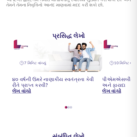
આ ટિપ્સ દ્વારા, તમે તમારા માતાપિતાનું સ્વાસ્થ્ય સુરક્ષિત કરી શકો છો અને
તેમને તેમના નિવૃત્તિનો આનંદ માણવામાં મદદ કરી શકો છો.
પ્રસિદ્ધ લેખો
7 મિનિટ વાંચ્યું
10 મિનિટ વાંચ્ય
૪૦ વર્ષની ઉંમરે નાણાકીય સ્વતંત્રતા કેવી
પીએમએસબીવાય શુ
રીતે પ્રાપ્ત કરવી?
અને ફાયદા
લેખ વાંચો
લેખ વાંચો
સંબંધિત લેખો