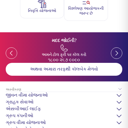
વિશ્લેષણ આયોજકની
નિવૃત્તિ યોજનાઓ
જરૂર છે
મદદ જોઈતી?
Previous
Previou
અમને ટોલ ફ્રી પર કૉલ કરો
૧૮૦૦ ૨૬૭ ૯૦૯૦
અથવા અમારા તરફથી કૉલબેક મેળવો
અસ્વીકરણ
જીવન વીમા યોજનાઓ
ગ્રાહક સેવાઓ
એસબીઆઈ લાઈફ
ગ્રુપ કંપનીઓ
ગ્રુપ વીમા યોજનાઓ