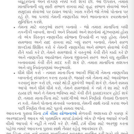
વ્યૂહરચના અને રોકાણ નક્કી કરી શકો છો. આ ઉપરાંત, તમારા
માતાપિતાની વધુ સારી સંભાળ રાખવા માટે વૃદ્ધ સંભાળ સેવાઓ અને
સમુદાય સેવાઓ પર ધ્યાન આપો; ખાસ કરીને જો તેઓ પોતાના પર
રહે છે. આ પગલાં તેમની નાણાકીય અને ભાવનાત્મક સ્વસ્થતાને
સુનિશ્ચિત કરશે.
તેમના માટે વસ્તુઓ સરળ બનાવો - જો તમારા માતાપિતા બધી
તકનીકી બાબતો, શબ્દો અને નિયમો અને શરતોમાં મૂંઝવણમાં હોય
તો એક વિસ્તૃત નાણાકીય યોજના ઉપયોગી ન પણ હોય. તેમને
સમજવા અને યાદ રાખવા માટે બધું સરળ બનાવો. તેમને સરળ
શબ્દોમાં શિક્ષિત કરો કે તેમની નાણાકીય અને સંભાળ સેવાઓ કેવી
રીતે કાર્ય કરે છે. તેમને સમજાવો કે વસ્તુઓ કેવી રીતે કાર્ય કરે છે
અને નાણાકીય આયોજન તેમના જીવનને સરળ અને વધુ સુરક્ષિત
બનાવવામાં કેવી રીતે મદદ કરી શકે છે. તમારા માતાપિતા સશક્ત
અને વધુ નિયંત્રણમાં અનુભવશે.
ધીમે ધીમે કરો - તમારા માતા-પિતા આખી જિંદગી તેમના નાણાકીય
બાબતોનું સંચાલન કરતા રહ્યા છે. જ્યારે તમે તેમના માટે આયોજન
કરવાનું શરૂ કરો છો, ત્યારે થોડી મુશ્કેલી આવી શકે છે. તેમને સમય
આપો અને ધીમે ધીમે કરો. તેમને સમજાવો કે તમે તે શા માટે કરી
રહ્યા છો અને તે તેમના ભવિષ્ય માટે કેવી રીતે ફાયદાકારક હોઈ શકે
છે. તમારા માતા-પિતા માટે પસંદગીઓ અને નિર્ણયો લેવામાં ઉતાવળ
ન કરો. તેમને પોતાના મંતવ્યો બનાવવા, તેમની સાથે ચર્ચા કરવા અને
પછી નિર્ણય લેવા માટે પૂરતો સમય આપો.
આવકના પુરાવા વિના
ટર્મ વીમા યોજનાઓ
મેળવવી અશક્ય છે કારણ કે
અરજદારની આવક એ પ્રાથમિક માપદંડોમાંનો એક છે જેના આધારે કંપની
વીમો આપવો કે નહીં તે નક્કી કરે છે. તેથી, ટર્મ વીમા માટે અરજી કરતા
પહેલા તમારે આવકના પુરાવા સાથે તૈયાર રહેવું આવશ્યક છે.