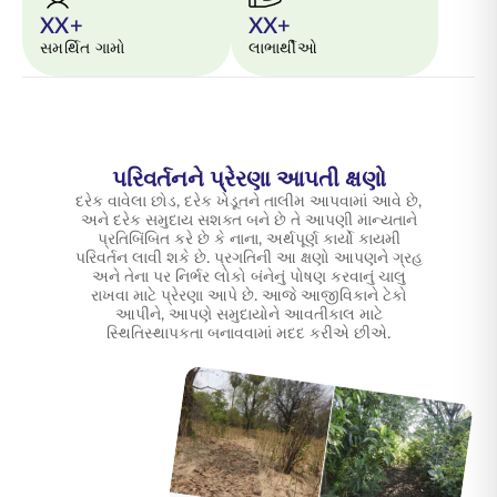
XX+
XX+
સમર્થિત ગામો
લાભાર્થીઓ
પરિવર્તનને પ્રેરણા આપતી ક્ષણો
દરેક વાવેલા છોડ, દરેક ખેડૂતને તાલીમ આપવામાં આવે છે,
અને દરેક સમુદાય સશક્ત બને છે તે આપણી માન્યતાને
પ્રતિબિંબિત કરે છે કે નાના, અર્થપૂર્ણ કાર્યો કાયમી
પરિવર્તન લાવી શકે છે. પ્રગતિની આ ક્ષણો આપણને ગ્રહ
અને તેના પર નિર્ભર લોકો બંનેનું પોષણ કરવાનું ચાલુ
રાખવા માટે પ્રેરણા આપે છે. આજે આજીવિકાને ટેકો
આપીને, આપણે સમુદાયોને આવતીકાલ માટે
સ્થિતિસ્થાપકતા બનાવવામાં મદદ કરીએ છીએ.