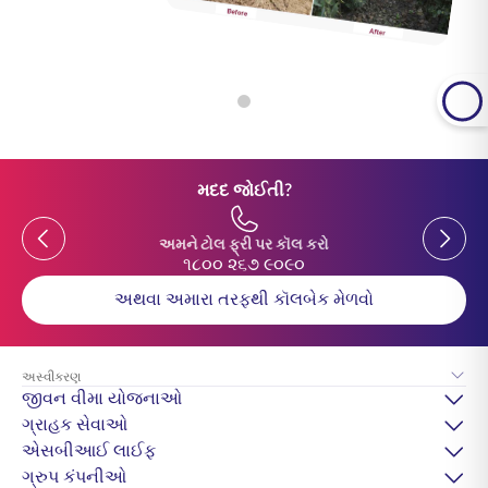
મદદ જોઈતી?
Previous
Previou
અમને ટોલ ફ્રી પર કૉલ કરો
૧૮૦૦ ૨૬૭ ૯૦૯૦
અથવા અમારા તરફથી કૉલબેક મેળવો
અસ્વીકરણ
જીવન વીમા યોજનાઓ
ગ્રાહક સેવાઓ
એસબીઆઈ લાઈફ
ગ્રુપ કંપનીઓ