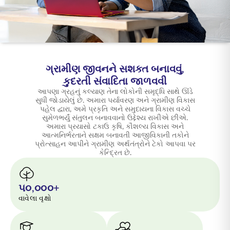
ENGLISH
ઑનલાઇન ખરીદો
પ્રીમિયમ ચૂકવો
1800 267 9090
ગ્રામીણ જીવનને સશક્ત બનાવવું,
કુદરતી સંવાદિતા જાળવવી
આપણા ગ્રહનું કલ્યાણ તેના લોકોની સમૃદ્ધિ સાથે ઊંડે
સુધી જોડાયેલું છે. અમારા પર્યાવરણ અને ગ્રામીણ વિકાસ
પહેલ દ્વારા, અમે પ્રકૃતિ અને સમુદાયના વિકાસ વચ્ચે
સુમેળભર્યું સંતુલન બનાવવાનો ઉદ્દેશ્ય રાખીએ છીએ.
અમારા પ્રયાસો ટકાઉ કૃષિ, કૌશલ્ય વિકાસ અને
આત્મનિર્ભરતાને સક્ષમ બનાવતી આજીવિકાની તકોને
પ્રોત્સાહન આપીને ગ્રામીણ અર્થતંત્રોને ટેકો આપવા પર
કેન્દ્રિત છે.
૫૦,૦૦૦+
વાવેલા વૃક્ષો