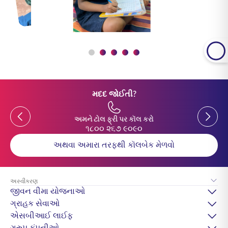
મદદ જોઈતી?
Previous
Previou
અમને ટોલ ફ્રી પર કૉલ કરો
૧૮૦૦ ૨૬૭ ૯૦૯૦
અથવા અમારા તરફથી કૉલબેક મેળવો
અસ્વીકરણ
જીવન વીમા યોજનાઓ
ગ્રાહક સેવાઓ
એસબીઆઈ લાઈફ