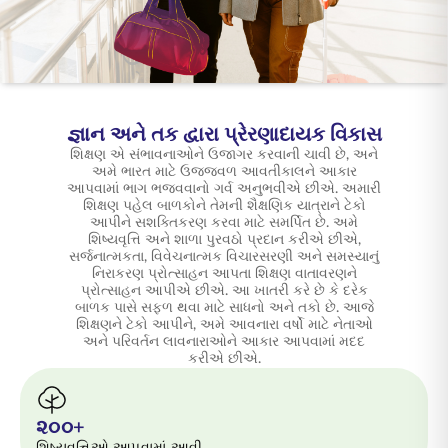
ENGLISH
ઑનલાઇન ખરીદો
પ્રીમિયમ ચૂકવો
1800 267 9090
જ્ઞાન અને તક દ્વારા પ્રેરણાદાયક વિકાસ
શિક્ષણ એ સંભાવનાઓને ઉજાગર કરવાની ચાવી છે, અને
અમે ભારત માટે ઉજ્જવળ આવતીકાલને આકાર
આપવામાં ભાગ ભજવવાનો ગર્વ અનુભવીએ છીએ. અમારી
શિક્ષણ પહેલ બાળકોને તેમની શૈક્ષણિક યાત્રાને ટેકો
આપીને સશક્તિકરણ કરવા માટે સમર્પિત છે. અમે
શિષ્યવૃત્તિ અને શાળા પુરવઠો પ્રદાન કરીએ છીએ,
સર્જનાત્મકતા, વિવેચનાત્મક વિચારસરણી અને સમસ્યાનું
નિરાકરણ પ્રોત્સાહન આપતા શિક્ષણ વાતાવરણને
પ્રોત્સાહન આપીએ છીએ. આ ખાતરી કરે છે કે દરેક
બાળક પાસે સફળ થવા માટે સાધનો અને તકો છે. આજે
શિક્ષણને ટેકો આપીને, અમે આવનારા વર્ષો માટે નેતાઓ
અને પરિવર્તન લાવનારાઓને આકાર આપવામાં મદદ
કરીએ છીએ.
૨૦૦+
શિષ્યવૃત્તિઓ આપવામાં આવી