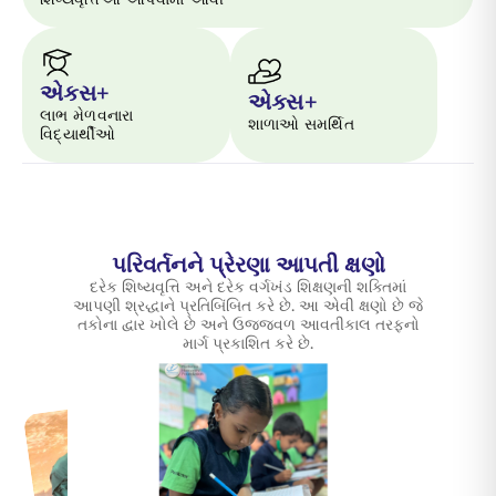
એક્સ+
એક્સ+
લાભ મેળવનારા
શાળાઓ સમર્થિત
વિદ્યાર્થીઓ
પરિવર્તનને પ્રેરણા આપતી ક્ષણો
દરેક શિષ્યવૃત્તિ અને દરેક વર્ગખંડ શિક્ષણની શક્તિમાં
આપણી શ્રદ્ધાને પ્રતિબિંબિત કરે છે. આ એવી ક્ષણો છે જે
તકોના દ્વાર ખોલે છે અને ઉજ્જવળ આવતીકાલ તરફનો
માર્ગ પ્રકાશિત કરે છે.