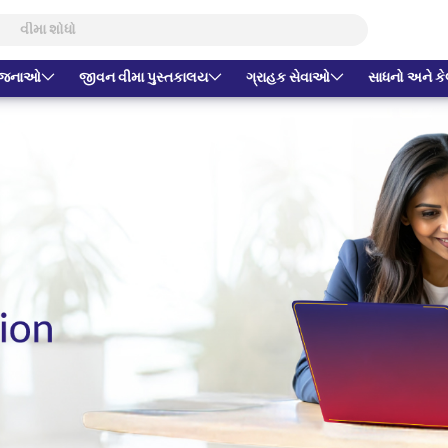
યોજનાઓ
જીવન વીમા પુસ્તકાલય
ગ્રાહક સેવાઓ
સાધનો અને કેલ