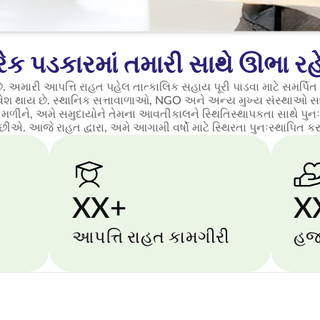
રેક પડકારમાં તમારી સાથે ઊભા રહેવ
છે. અમારી આપત્તિ રાહત પહેલ તાત્કાલિક સહાય પૂરી પાડવા માટે સમર્
શ થાય છે. સ્થાનિક સત્તાવાળાઓ, NGO અને અન્ય મુખ્ય સંસ્થાઓ સા
 મળીને, અમે સમુદાયોને તેમના આવતીકાલને સ્થિતિસ્થાપકતા સાથે પુનઃપ્ર
. આજે રાહત દ્વારા, અમે આગામી વર્ષો માટે સ્થિરતા પુનઃસ્થાપિત 
XX+
X
આપત્તિ રાહત કામગીરી
હજા