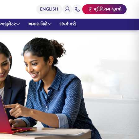
પ્રીમિયમ ચૂકવો
્ક્યુલેટર
અમારા વિશે
સંપર્ક કરો