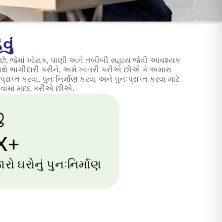
ું
પિત છે, જેમાં ખોરાક, પાણી અને તબીબી સહાય જેવી આવશ્યક
થે ભાગીદારી કરીને, અમે ખાતરી કરીએ છીએ કે અમારા
ાપ્ત કરવા, પુનઃનિર્માણ કરવા અને પુનઃપ્રાપ્ત કરવા માટે
કરવામાં મદદ કરીએ છીએ.
X+
રો ઘરોનું પુનઃનિર્માણ