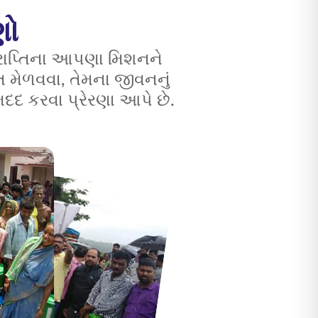
ણો
રાપ્તિના આપણા મિશનને
 મેળવવા, તેમના જીવનનું
દદ કરવા પ્રેરણા આપે છે.