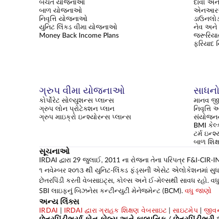
બચત યોજનાઓ
દાવો અને
બાળ યોજનાઓ
એનઆરઆ
નિવૃત્તિ યોજનાઓ
ડાઉનલોડ
યુનિટ લિંક્ડ વીમા યોજનાઓ
નેવ અને 
Money Back Income Plans
જરૂરિયાત
ફરિયાદ 
ગ્રુપ વીમા યોજનાઓ
સાધનો 
કોર્પોરેટ સોલ્યુશન્સ પ્લાન્સ
માનવ જી
ગ્રુપ લોન પ્રોટેક્શન પ્લાન
નિવૃત્ત
ગ્રુપ માઇક્રો ઇન્શ્યોરન્સ પ્લાન્સ
સંયોજનન
BMI કેલ્
ટર્મ ઇન્શ
બાળ શિ
સૂચનાઓ
IRDAI દ્વારા 29 જુલાઈ, 2011 ના રોજના તેના પરિપત્ર F&I-CIR-INV
૧ નવેમ્બર ૨૦૧૩ થી યુનિટ-લિંક્ડ ફંડ્સની એસેટ એલોકેશનમાં સુધારો 
છેતરપિંડી કરતી વેબસાઇટ્સ, કોલ્સ અને ઈ-મેલ્સથી સાવધ રહો. વધુ 
SBI લાઇફનું બિઝનેસ કન્ટીન્યુટી મેનેજમેન્ટ (BCM).
વધુ જાણો
અન્ય લિંક્સ
IRDAI
|
IRDAI દ્વારા ગ્રાહક શિક્ષણ વેબસાઇટ
|
સાઇટમેપ
|
જીવન