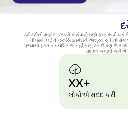
દ
કટોકટીની ક્ષણોમાં, ઝડપી કાર્યવાહી ઘણો ફરક લાવી શકે 
ચીજોથી લઈને જરૂરિયાતમંદોને આશ્રય સુધીનો સમાવે
પ્રયાસો ફક્ત તાત્કાલિક જ નહીં પરંતુ ટકાઉ પણ છે. સાથે
સશક્ત બનાવી શકીએ છીએ
XX+
લોકોએ મદદ કરી