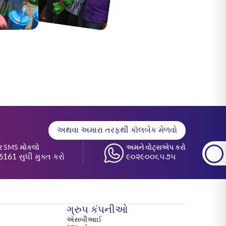
અથવા અમારા તરફથી કૉલબેક મેળવો
ર SMS મોકલો
અમને વોટ્સએપ કરો
6161 સુધી મુક્ત કરો
૯૦૨૯૦૦૬૫૭૫
ગ્રુપ કંપનીઓ
એસબીઆઈ