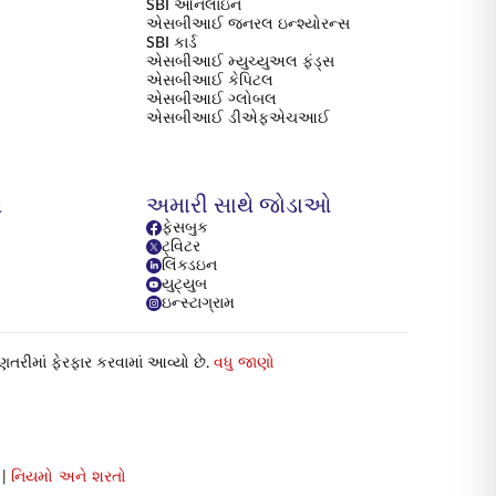
SBI ઓનલાઇન
એસબીઆઈ જનરલ ઇન્શ્યોરન્સ
SBI કાર્ડ
એસબીઆઈ મ્યુચ્યુઅલ ફંડ્સ
એસબીઆઈ કેપિટલ
એસબીઆઈ ગ્લોબલ
એસબીઆઈ ડીએફએચઆઈ
ય
અમારી સાથે જોડાઓ
ફેસબુક
ટ્વિટર
લિંક્ડઇન
યુટ્યુબ
ઇન્સ્ટાગ્રામ
ગણતરીમાં ફેરફાર કરવામાં આવ્યો છે.
વધુ જાણો
|
નિયમો અને શરતો