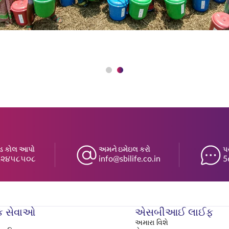
્ડ કોલ આપો
અમને ઇમેઇલ કરો
પ
૬૨૪૫૮૫૦૮
info@sbilife.co.in
5
ક સેવાઓ
એસબીઆઈ લાઈફ
અમારા વિશે