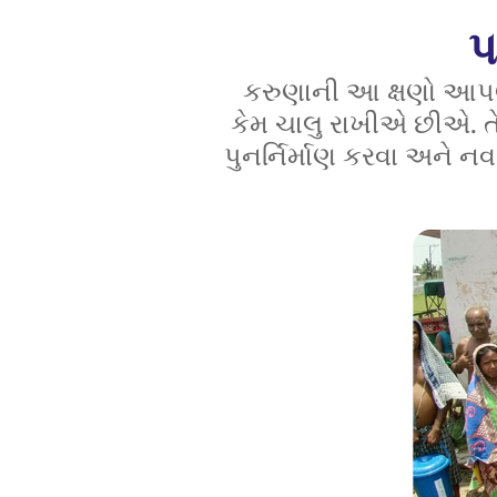
પ
કરુણાની આ ક્ષણો આપણ
કેમ ચાલુ રાખીએ છીએ. ત
પુનર્નિર્માણ કરવા અને 