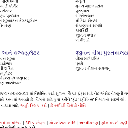
 પરિપક્વતા
નેતૃત્વ
ઈ કોર્નર
મુખ્ય માઇલસ્ટોન
 સેન્ટર
પુરસ્કારો
ફંડ પ્રદર્શન
સીએસઆર
 મૂલ્યાંકન કેલ્ક્યુલેટર
મીડિયા સેન્ટર
નિવારણ
રોકાણકાર સંબંધો
કારકિર્દી
જીવન શ્લોક
ભાગીદારો
અને કેલ્ક્યુલેટર
જીવન વીમા પુસ્તકાલ
વન મૂલ્ય
વીમા માર્ગદર્શિકા
િ આયોજક
પ્રશ્નો
ી શક્તિ
જીવન વીમાને સમજવું
ક્યુલેટર
્યોરન્સ કેલ્ક્યુલેટર
ક્ષણ આયોજક
-173-08-2011 માં નિર્ધારિત કર્યા મુજબ, લિંક્ડ ફંડ્સ માટે નેટ એસેટ વેલ્યુની 
કરવામાં આવ્યો છે. વિગતો માટે કૃપા કરીને 'ફંડ પર્ફોર્મન્સ' વિભાગનો સંદર્ભ લો.
વાંચવા માટે,
અહીં ક્લિક કરો
|
છેતરપિંડી વિરોધી નીતિ
 વીમા પરિષદ
|
SFIN કોડ્સ
|
ગોપનીયતા નીતિ
|
અસ્વીકરણ
|
ફોન કરશો નહીં