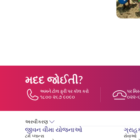
મદદ જોઈતી?
અમને ટોલ ફ્રી પર કૉલ કરો
પર મિસ
૧૮૦૦ ૨૬૭ ૯૦૯૦
૦૨૨-
અસ્વીકરણ
જીવન વીમા યોજનાઓ
ગ્રાહ
ટર્મ પ્લાન્સ
સેવાઓ