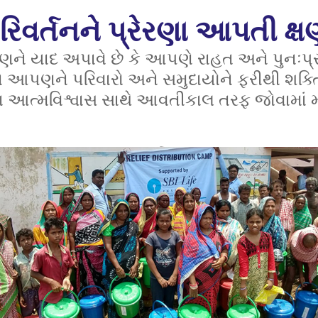
રિવર્તનને પ્રેરણા આપતી ક્ષ
ને યાદ અપાવે છે કે આપણે રાહત અને પુનઃપ્
ે આપણને પરિવારો અને સમુદાયોને ફરીથી શક્તિ
નવા આત્મવિશ્વાસ સાથે આવતીકાલ તરફ જોવામાં મ