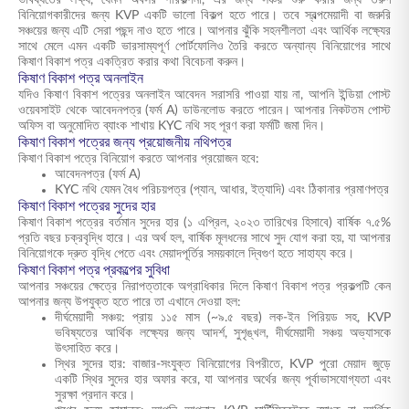
ভবিষ্যতের লক্ষ্য, যেমন অবসর পরিকল্পনা, এর জন্য সঞ্চয় শুরু করার জন্য তরুণ
বিনিয়োগকারীদের জন্য KVP একটি ভালো বিকল্প হতে পারে। তবে স্বল্পমেয়াদী বা জরুরি
সঞ্চয়ের জন্য এটি সেরা পছন্দ নাও হতে পারে। আপনার ঝুঁকি সহনশীলতা এবং আর্থিক লক্ষ্যের
সাথে মেলে এমন একটি ভারসাম্যপূর্ণ পোর্টফোলিও তৈরি করতে অন্যান্য বিনিয়োগের সাথে
কিষাণ বিকাশ পত্র একত্রিত করার কথা বিবেচনা করুন।
কিষাণ বিকাশ পত্র অনলাইন
যদিও কিষাণ বিকাশ পত্রের অনলাইন আবেদন সরাসরি পাওয়া যায় না, আপনি ইন্ডিয়া পোস্ট
ওয়েবসাইট থেকে আবেদনপত্র (ফর্ম A) ডাউনলোড করতে পারেন। আপনার নিকটতম পোস্ট
অফিস বা অনুমোদিত ব্যাংক শাখায় KYC নথি সহ পূরণ করা ফর্মটি জমা দিন।
কিষাণ বিকাশ পত্রের জন্য প্রয়োজনীয় নথিপত্র
কিষাণ বিকাশ পত্রে বিনিয়োগ করতে আপনার প্রয়োজন হবে:
আবেদনপত্র (ফর্ম A)
KYC নথি যেমন বৈধ পরিচয়পত্র (প্যান, আধার, ইত্যাদি) এবং ঠিকানার প্রমাণপত্র
কিষাণ বিকাশ পত্রের সুদের হার
কিষাণ বিকাশ পত্রের বর্তমান সুদের হার (১ এপ্রিল, ২০২৩ তারিখের হিসাবে) বার্ষিক ৭.৫%
প্রতি বছর চক্রবৃদ্ধি হারে। এর অর্থ হল, বার্ষিক মূলধনের সাথে সুদ যোগ করা হয়, যা আপনার
বিনিয়োগকে দ্রুত বৃদ্ধি পেতে এবং মেয়াদপূর্তির সময়কালে দ্বিগুণ হতে সাহায্য করে।
কিষাণ বিকাশ পত্র প্রকল্পের সুবিধা
আপনার সঞ্চয়ের ক্ষেত্রে নিরাপত্তাকে অগ্রাধিকার দিলে কিষাণ বিকাশ পত্র প্রকল্পটি কেন
আপনার জন্য উপযুক্ত হতে পারে তা এখানে দেওয়া হল:
দীর্ঘমেয়াদী সঞ্চয়: প্রায় ১১৫ মাস (~৯.৫ বছর) লক-ইন পিরিয়ড সহ, KVP
ভবিষ্যতের আর্থিক লক্ষ্যের জন্য আদর্শ, সুশৃঙ্খল, দীর্ঘমেয়াদী সঞ্চয় অভ্যাসকে
উৎসাহিত করে।
স্থির সুদের হার: বাজার-সংযুক্ত বিনিয়োগের বিপরীতে, KVP পুরো মেয়াদ জুড়ে
একটি স্থির সুদের হার অফার করে, যা আপনার অর্থের জন্য পূর্বাভাসযোগ্যতা এবং
সুরক্ষা প্রদান করে।