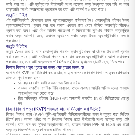
জারি করা হয়। এটি ব্যক্তিগত দীর্ঘমেয়াদী সঞ্চয় লক্ষ্যের জন্য উপযুক্ত তবে যদি আপনার
তাড়াতাড়ি অর্থের অ্যাক্সেসের প্রয়োজন হয় তবে এটি আদর্শ নাও হতে পারে।
জয়েন্ট এ টাইপ
এই সার্টিফিকেটটি যৌথভাবে দুজন প্রাপ্তবয়স্কের মালিকানাধীন। মেয়াদপূর্তির পরিমাণ উভয়
অ্যাকাউন্টধারীকেই প্রদান করা হবে অথবা একজন মারা গেলে জীবিত অ্যাকাউন্টধারীকেও
প্রদান করা হবে। এটি যৌথ আর্থিক পরিকল্পনা বা বিনিয়োগের সুবিধায় কাউকে অন্তর্ভুক্ত
করার জন্য আদর্শ। তবে, তহবিল অ্যাক্সেস করার জন্য উভয় অ্যাকাউন্টধারীর সম্মতি
প্রয়োজন।
জয়েন্ট বি টাইপ
জয়েন্ট A-এর মতোই, তবে মেয়াদপূর্তির পরিমাণ অ্যাকাউন্টধারক বা জীবিত উভয়কেই প্রদান
করা যেতে পারে। এটি নমনীয়তা প্রদান করে যদি একজন অ্যাকাউন্টধারীর আগে তহবিলের
প্রয়োজন হয়, তবে এটি অন্যজনকে পরিকল্পিত তহবিলের অ্যাক্সেস ছাড়াই ছেড়ে দিতে পারে।
কিষাণ বিকাশ পত্র প্রকল্পের জন্য যোগ্যতার মানদণ্ড
আপনি যদি KVP-তে বিনিয়োগ করতে চান, তাহলে আপনাকে কিষাণ বিকাশ পত্রের যোগ্যতার
মানদণ্ড পূরণ করতে হবে:
১৮ বছরের বেশি বয়সী একজন ভারতীয় নাগরিক
একজন ভারতীয় নাগরিক যিনি নাবালক, তাকে একজন আইনি অভিভাবকের মাধ্যমে
অন্তর্ভুক্ত করা যেতে পারে
হিন্দু অবিভক্ত পরিবার (HUF) এবং অনাবাসী ভারতীয় (NRI) বিনিয়োগের যোগ্য
নন
কিষাণ বিকাশ পত্র (KVP) প্রকল্পে কাদের বিনিয়োগ করা উচিত?
কিষাণ বিকাশ পত্র (KVP) ঝুঁকি-প্রতিরোধী বিনিয়োগকারীদের জন্য উপযুক্ত যারা নিশ্চিত
রিটার্ন চান। অবসর পরিকল্পনা বা শিশুদের শিক্ষার মতো দীর্ঘমেয়াদী সঞ্চয় লক্ষ্যের জন্য এটি
আদর্শ। তবে, যদি কর সুবিধা অগ্রাধিকার পায়, তাহলে আপনি PPF বা ELSS এর মতো
অন্যান্য বিকল্পগুলি অন্বেষণ করতে চাইতে পারেন।