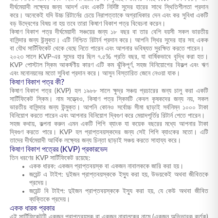
দীর্ঘমেয়াদী লক্ষ্যের জন্য আদর্শ এবং একটি নির্দিষ্ট সুদের হারের সাথে স্থিতিশীলতা প্রদান
করে। অনেকেই যদি উচ্চ রিটার্নের চেয়ে নিরাপত্তাকে অগ্রাধিকার দেন এবং কর সুবিধা একটি
বড় উদ্বেগের বিষয় না হয় তবে তারা কিষাণ বিকাশ পত্র বিবেচনা করেন।
কিষাণ বিকাশ পত্র দীর্ঘমেয়াদী সঞ্চয়ের জন্য ১৮ বছর বা তার বেশি বয়সী সকল ভারতীয়
বাসিন্দার জন্য উন্মুক্ত। এটি নিশ্চিত রিটার্ন প্রদান করে। আপনি স্থির সুদের হার সহ একক
বা যৌথ সার্টিফিকেট থেকে বেছে নিতে পারেন এবং আপনার ভবিষ্যত সুরক্ষিত করতে পারেন।
২০২৩ সালে KVP-এর সুদের হার ছিল ৭.৫% প্রতি বছর, যা বার্ষিকভাবে বৃদ্ধি করা হত।
KVP পোস্টাল স্কিম আকর্ষণীয় কারণ এটি কম ঝুঁকিপূর্ণ, সহজ বিনিয়োগের বিকল্প এবং ঋণ
এবং মনোনয়নের মতো সুবিধা প্রদান করে। আসুন বিস্তারিত জেনে নেওয়া যাক।
কিষাণ বিকাশ পত্র কী?
কিষাণ বিকাশ পত্র (KVP) হল ১৯৮৮ সালে ক্ষুদ্র সঞ্চয় প্রচারের জন্য চালু করা একটি
সার্টিফিকেট স্কিম। নাম সত্ত্বেও, কিষাণ পত্র স্কিমটি কেবল কৃষকদের জন্য নয়, সকল
ভারতীয় বাসিন্দার জন্য উন্মুক্ত। আপনি কোনও সর্বোচ্চ সীমা ছাড়াই সর্বনিম্ন ১০০০ টাকা
বিনিয়োগ করতে পারেন এবং আপনার বিনিয়োগ দ্বিগুণ করে মেয়াদপূর্তির রিটার্ন পেতে পারেন।
সহজ কথায়, কল্পনা করুন এমন একটি পিগি ব্যাংক যা কয়েক বছরের মধ্যে আপনার টাকা
দ্বিগুণ করতে পারে। KVP হল প্রাপ্তবয়স্কদের জন্য সেই পিগি ব্যাংকের মতো। এটি
তাদের দীর্ঘমেয়াদী আর্থিক লক্ষ্যের জন্য চিন্তা ছাড়াই সঞ্চয় করতে সাহায্য করে।
কিষাণ বিকাশ পত্রের (KVP) প্রকারভেদ
তিন ধরণের KVP সার্টিফিকেট রয়েছে:
একক ধারক: একজন প্রাপ্তবয়স্ক বা একজন নাবালককে জারি করা হয়।
জয়েন্ট এ টাইপ: দুইজন প্রাপ্তবয়স্ককে ইস্যু করা হয়, উভয়কেই অথবা জীবিতকে
প্রদেয়।
জয়েন্ট বি টাইপ: দুইজন প্রাপ্তবয়স্ককে ইস্যু করা হয়, যে কেউ অথবা জীবিত
ব্যক্তিকে প্রদেয়।
একক ধারক প্রকার
এই সার্টিফিকেটটি একজন প্রাপ্তবয়স্ক বা একজন নাবালকের নামে (একজন অভিভাবক কর্তৃক)