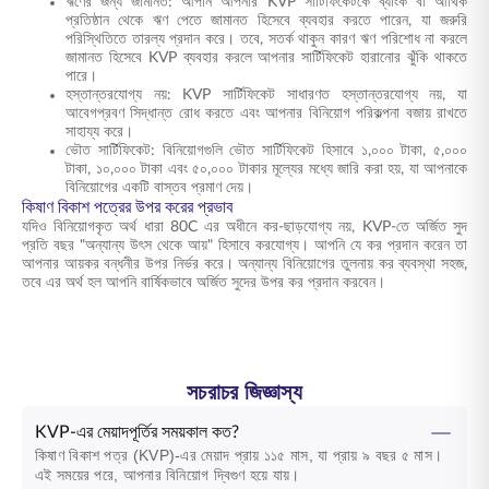
ঋণের জন্য জামানত: আপনি আপনার KVP সার্টিফিকেটকে ব্যাংক বা আর্থিক
প্রতিষ্ঠান থেকে ঋণ পেতে জামানত হিসেবে ব্যবহার করতে পারেন, যা জরুরি
পরিস্থিতিতে তারল্য প্রদান করে। তবে, সতর্ক থাকুন কারণ ঋণ পরিশোধ না করলে
জামানত হিসেবে KVP ব্যবহার করলে আপনার সার্টিফিকেট হারানোর ঝুঁকি থাকতে
পারে।
হস্তান্তরযোগ্য নয়: KVP সার্টিফিকেট সাধারণত হস্তান্তরযোগ্য নয়, যা
আবেগপ্রবণ সিদ্ধান্ত রোধ করতে এবং আপনার বিনিয়োগ পরিকল্পনা বজায় রাখতে
সাহায্য করে।
ভৌত সার্টিফিকেট: বিনিয়োগগুলি ভৌত সার্টিফিকেট হিসাবে ১,০০০ টাকা, ৫,০০০
টাকা, ১০,০০০ টাকা এবং ৫০,০০০ টাকার মূল্যের মধ্যে জারি করা হয়, যা আপনাকে
বিনিয়োগের একটি বাস্তব প্রমাণ দেয়।
কিষাণ বিকাশ পত্রের উপর করের প্রভাব
যদিও বিনিয়োগকৃত অর্থ ধারা 80C এর অধীনে কর-ছাড়যোগ্য নয়, KVP-তে অর্জিত সুদ
প্রতি বছর "অন্যান্য উৎস থেকে আয়" হিসাবে করযোগ্য। আপনি যে কর প্রদান করেন তা
আপনার আয়কর বন্ধনীর উপর নির্ভর করে। অন্যান্য বিনিয়োগের তুলনায় কর ব্যবস্থা সহজ,
তবে এর অর্থ হল আপনি বার্ষিকভাবে অর্জিত সুদের উপর কর প্রদান করবেন।
সচরাচর জিজ্ঞাস্য
KVP-এর মেয়াদপূর্তির সময়কাল কত?
কিষাণ বিকাশ পত্র (KVP)-এর মেয়াদ প্রায় ১১৫ মাস, যা প্রায় ৯ বছর ৫ মাস।
এই সময়ের পরে, আপনার বিনিয়োগ দ্বিগুণ হয়ে যায়।