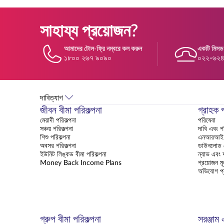
সাহায্য প্রয়োজন?
আমাদের টোল-ফ্রি নম্বরে কল করুন
একটি মিসড
১৮০০ ২৬৭ ৯০৯০
০২২-৬২
দাবিত্যাগ
জীবন বীমা পরিকল্পনা
গ্রাহক 
মেয়াদী পরিকল্পনা
পরিষেবা
সঞ্চয় পরিকল্পনা
দাবি এবং 
শিশু পরিকল্পনা
এনআরআই ক
অবসর পরিকল্পনা
ডাউনলোড সে
ইউনিট লিঙ্কড বীমা পরিকল্পনা
ন্যাভ এবং ফ
Money Back Income Plans
প্রয়োজন মূ
অভিযোগ প্
গ্রুপ বীমা পরিকল্পনা
সরঞ্জাম