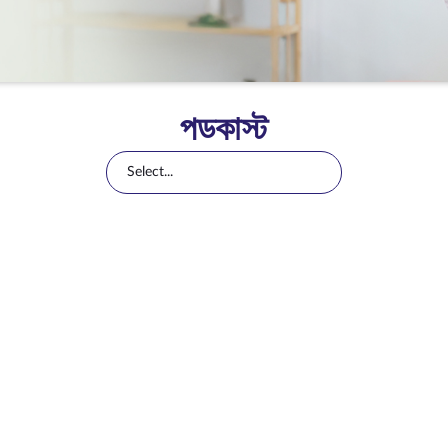
পডকাস্ট
Select...