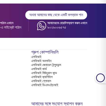
অথবা আমাদের কাছ থেকে একটি কলব্যাক পান
াঠান এখানে
আমাদেরকে হোয়াটসঅ্যাপ করুন এখানে
 লাইব্রেট পাঠান
৯০২৯০০৬৫৭৫
গ্রুপ কোম্পানিগুলি
এসবিআই
এসবিআই অনলাইন
এসবিআই জেনারেল ইন্স্যুরেন্স
এসবিআই কার্ড
এসবিআই মিউচুয়াল ফান্ড
এসবিআই ক্যাপিটাল
এসবিআই গ্লোবাল
এসবিআই ডিএফএইচআই
আমাদের সঙ্গে সংযোগ স্থাপন করুন