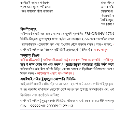
কর্পোরেট সমাধান পরিকল্পনা
মানব জীবনে
গ্রুপ লোন সুরক্ষা পরিকল্পনা
অবসর পরিকল
গ্রুপ মাইক্রো বীমা পরিকল্পনা
চক্রবৃদ্ধির
বিএমআই ক্
টার্ম ইনস্যু
শিশু শিক্ষা 
বিজ্ঞপ্তিসমূহ
আইআরডিএআই-এর ২০১১ সালের ২৯ জুলাই প্রকাশিত F&I-CIR-INV-173-08-2011 সা
ইউনিট-লিঙ্কড ফান্ডসমূহের সম্পদ বণ্টন ১লা নভেম্বর ২০১৩ থেকে সংশোধিত হয়েছে।
প্রতারণামূলক ওয়েবসাইট, কল এবং ই-মেইল থেকে সাবধান থাকুন। আরও জানতে,
এসবিআই লাইফ-এর বিজনেস কন্টিনিউটি ম্যানেজমেন্ট (বিসিএম)।
আরও জানুন।
অন্যান্য লিঙ্ক
আইআরডিএআই
|
আইআরডিএআই কর্তৃক ভোক্তা শিক্ষা ওয়েবসাইট
|
সাইটম্য
ভুল বা জাল ফোন কল এবং নকল / প্রতারণামূলক অফারের প্রতি সর্বদা সতর্
আইআরডিএআই বীমা পলিসি বিক্রি, বোনাস ঘোষণা বা প্রিমিয়াম বিনিয়োগের মতো 
ক্লিক করুন -
আইআরডিএআই জন-বিজ্ঞপ্তি।
এসবিআই লাইফ ইন্স্যুরেন্স কোম্পানি লিমিটেড
আইআরডিএআই রেজিস্ট্রেশন নং ১১১, ২৯শে মার্চ ২০০১ তারিখে ইস্যুকৃ
উপরে প্রদর্শিত বাণিজ্যিক লোগোটি স্টেট ব্যাংক অফ ইন্ডিয়ার মালিকানাধীন এবং এ
নিবন্ধিত এবং কর্পোরেট অফিস:
এসবিআই লাইফ ইন্স্যুরেন্স কোং লিমিটেড, নটরাজ, এম.ভি. রোড ও ওয়েস্টার্ন এক্সপ্র
CIN: L99999MH2000PLC129113