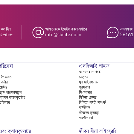
 কল দিন
আমাদেরকে ইমেইল করুন এখানে
এসএমএস প
৪৫৮৫০৮
info@sbilife.co.in
56161-এ
পরিষেবা
এসবিআই লাইফ
আমাদের সম্পর্কে
পরিপক্কতা
নেতৃত্ব
র্নার
মূল মাইলফলক
ন্টার
পুরস্কার
ান্ড পারফরম্যান্স
সিএসআর
ল্যায়ন ক্যালকুলেটর
মিডিয়া সেন্টার
রতিকার
বিনিয়োগকারী সম্পর্ক
কর্মজীবন
জীবনের মূলমন্ত্র
অংশীদাররা
 এবং ক্যালকুলেটর
জীবন বীমা লাইব্রেরি