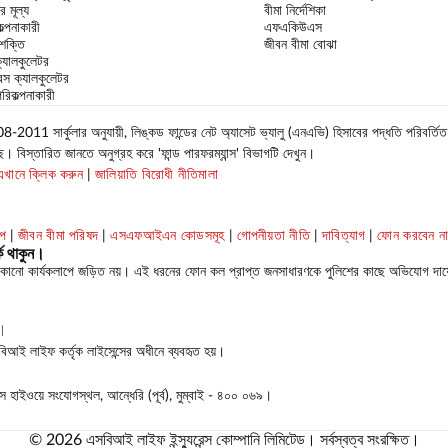
র মূল্য
বীমা নির্দেশিকা
্পনাকারী
এফএকিউএস
 শক্তি
জীবন বীমা বোঝা
যালকুলেটর
রেন্স ক্যালকুলেটর
পরিকল্পনাকারী
র্কুলার অনুযায়ী, লিঙ্কড ফান্ডের নেট অ্যাসেট ভ্যালু (এনএভি) হিসাবের পদ্ধতি পরিবর্তি
 বিস্তারিত জানতে অনুগ্রহ করে 'ফান্ড পারফরম্যান্স' বিভাগটি দেখুন।
এখানে ক্লিক করুন
|
জালিয়াতি বিরোধী নীতিমালা
াপ
|
জীবন বীমা পরিষদ
|
এসএফআইএন কোডসমূহ
|
গোপনীয়তা নীতি
|
দাবিত্যাগ
|
ফোন করবেন ন
ক থাকুন।
কোনো কার্যকলাপে জড়িত নয়। এই ধরনের ফোন কল প্রাপ্ত জনসাধারণকে পুলিশের কাছে অভিযোগ দায়
ত।
সবিআই লাইফ কর্তৃক লাইসেন্সের অধীনে ব্যবহৃত হয়।
েস হাইওয়ে সংযোগস্থল, আন্ধেরি (পূর্ব), মুম্বাই - ৪০০ ০৬৯।
© 2026 এসবিআই লাইফ ইন্স্যুরেন্স কোম্পানি লিমিটেড। সর্বস্বত্ব সংরক্ষিত।