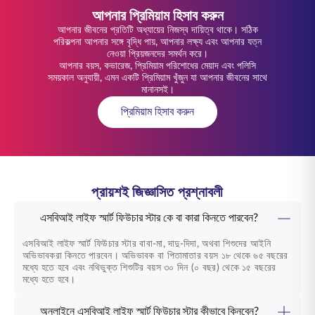
আপনার প্রিমিয়াম হিসাব করুন
আপনার জীবনের প্রতিটি অধ্যায়ের নিজস্ব দায়িত্ব থাকে। সঠিক
পরিকল্পনা আপনার সঙ্গে বৃদ্ধি পায়, আপনার লক্ষ্য এবং আপনার যত্ন
নেওয়া প্রিয়জনদের সমর্থন করে।
আপনার বয়স, কভারেজ, প্রিমিয়াম পরিশোধের মেয়াদ এবং পলিসি
সময়কাল অনুযায়ী, এমন একটি প্রিমিয়াম খুঁজুন যা আপনার জীবনের সাথে
মানানসই।
প্রিমিয়াম হিসাব করুন
প্রায়শই জিজ্ঞাসিত প্রশ্নাবলী
এসবিআই লাইফ স্মার্ট ফিউচার স্টার কে বা কারা কিনতে পারবেন?
এসবিআই লাইফ
স্মার্ট ফিউচার স্টার
বাবা-মা, দাদু-দিদা, অথবা শিশুদের আইনি
অভিভাবকরা কিনতে পারবেন। অভিভাবক বা পিতামাতার বয়স ১৮ থেকে ৬৫ বছরের
মধ্যে হতে হবে এবং নথিভুক্ত শিশুটির বয়স ৩০ দিন (০ বছর) থেকে ১৫ বছরের
মধ্যে হতে হবে।
অনলাইনে এসবিআই লাইফ স্মার্ট ফিউচার স্টার কীভাবে কিনবেন?