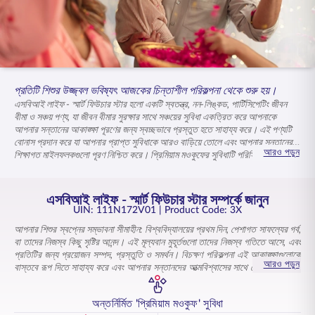
ENGLISH
অনলাইনে কিনুন
প্রিমিয়াম পরিশোধ করুন
1800 267 9090
প্রতিটি শিশুর উজ্জ্বল ভবিষ্যৎ আজকের চিন্তাশীল পরিকল্পনা থেকে শুরু হয়।
এসবিআই লাইফ - স্মার্ট ফিউচার স্টার হলো একটি স্বতন্ত্র, নন-লিঙ্কড, পার্টিসিপেটিং জীবন
বীমা ও সঞ্চয় পণ্য, যা জীবন বীমার সুরক্ষার সাথে সঞ্চয়ের সুবিধা একত্রিত করে আপনাকে
আপনার সন্তানের আকাঙ্ক্ষা পূরণের জন্য স্বচ্ছভাবে প্রস্তুত হতে সাহায্য করে। এই পণ্যটি
বোনাস প্রদান করে যা আপনার প্রাপ্ত সুবিধাকে আরও বাড়িয়ে তোলে এবং আপনার সন্তানের
আরও পড়ুন
শিক্ষাগত মাইলফলকগুলো পূরণ নিশ্চিত করে। প্রিমিয়াম মওকুফের সুবিধাটি পরিস্থিতি
পরিবর্তনের পরেও আপনার সন্তানের শিক্ষাজীবনের লক্ষ্যগুলোকে সুরক্ষিত রেখে তার অবদান
অব্যাহত রাখে। পলিসির শর্তাবলী আপনার সন্তানের বয়স এবং শিক্ষাজীবনের সময়সীমার সাথে
মিলিয়ে নেওয়া যেতে পারে। পলিসির মেয়াদপূর্তিতে, আপনি এককালীন একটি অর্থ পাবেন যা
এসবিআই লাইফ - স্মার্ট ফিউচার স্টার সম্পর্কে জানুন
আপনার সন্তানের শিক্ষা এবং তার জন্য পরিকল্পিত সুযোগ-সুবিধা তৈরিতে সহায়তা করবে।
UIN: 111N172V01
| Product Code: 3X
আপনার শিশুর স্বপ্নের সম্ভাবনা সীমাহীন: বিশ্ববিদ্যালয়ের প্রথম দিন, পেশাগত সাফল্যের গর্ব,
বা তাদের নিজস্ব কিছু সৃষ্টির আনন্দ। এই মূল্যবান মুহূর্তগুলো তাদের নিজস্ব গতিতে আসে, এবং
প্রতিটির জন্য প্রয়োজন সম্পদ, প্রস্তুতি ও সমর্থন। বিচক্ষণ পরিকল্পনা এই আকাঙ্ক্ষাগুলোকে
আরও পড়ুন
বাস্তবে রূপ দিতে সাহায্য করে এবং আপনার সন্তানদের আত্মবিশ্বাসের সাথে সেরা সুযোগগুলো
গ্রহণ করার জন্য ভিত্তি তৈরি করে দেয়।
এসবিআই লাইফ স্মার্ট ফিউচার স্টার হলো একটি স্বতন্ত্র, নন-লিঙ্কড, পার্টিসিপেটিং জীবন বীমা
অন্তর্নির্মিত 'প্রিমিয়াম মওকুফ' সুবিধা
সঞ্চয় পণ্য, যা শুধুমাত্র এই একটি উদ্দেশ্যেই তৈরি করা হয়েছে। এটি সময়ের সাথে সাথে