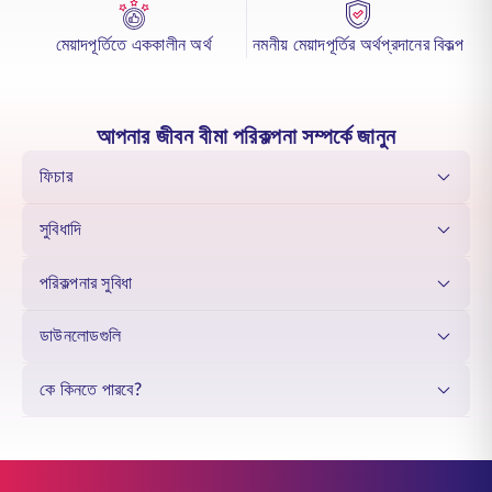
আপনার সঞ্চয় বাড়ানোর জন্য বোনাস প্রদান করে, যা একটি উল্লেখযোগ্য ম্যাচিউরিটি
অ্যামাউন্টে পরিণত হয় এবং আপনার সন্তানের আর্থিক ভবিষ্যৎ সুরক্ষিত করে। এতে থাকা
মেয়াদপূর্তিতে এককালীন অর্থ
নমনীয় মেয়াদপূর্তির অর্থপ্রদানের বিকল্প
প্রিমিয়াম মওকুফের সুবিধা ধারাবাহিকতা এবং মানসিক শান্তি নিশ্চিত করে, এবং কাস্টমাইজেশন
অপশনগুলো প্ল্যানটিকে তাদের নিজস্ব লক্ষ্য ও সময়সীমার সাথে সামঞ্জস্যপূর্ণ করে তোলে। এর
প্রতিটি বৈশিষ্ট্য আপনার সন্তানের অসীম সম্ভাবনার জন্য উপযুক্ত একটি তহবিল গড়ে তুলতে
সমন্বিতভাবে কাজ করে।
এই দৃষ্টিভঙ্গি তাদের ভবিষ্যতের পরিকল্পনা করার সময় আপনাকে আশ্বস্ত করে, কারণ আপনি
আপনার জীবন বীমা পরিকল্পনা সম্পর্কে জানুন
জানেন যে আজ আপনি যে ভিত্তি স্থাপন করছেন তা তাদের আগামী দিনের যাত্রায় সহায়ক
হবে।
ফিচার
সুবিধাদি
পরিকল্পনার সুবিধা
ডাউনলোডগুলি
কে কিনতে পারবে?