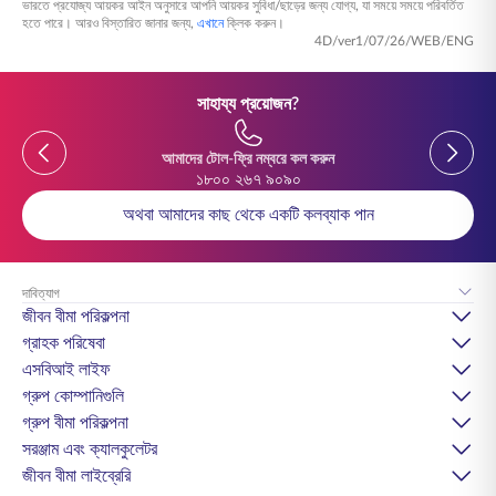
ভারতে প্রযোজ্য আয়কর আইন অনুসারে আপনি আয়কর সুবিধা/ছাড়ের জন্য যোগ্য, যা সময়ে সময়ে পরিবর্তিত
হতে পারে। আরও বিস্তারিত জানার জন্য,
এখানে
ক্লিক করুন।
4D/ver1/07/26/WEB/ENG
সাহায্য প্রয়োজন?
আমাদের টোল-ফ্রি নম্বরে কল করুন
১৮০০ ২৬৭ ৯০৯০
অথবা আমাদের কাছ থেকে একটি কলব্যাক পান
দাবিত্যাগ
জীবন বীমা পরিকল্পনা
গ্রাহক পরিষেবা
এসবিআই লাইফ
গ্রুপ কোম্পানিগুলি
গ্রুপ বীমা পরিকল্পনা
সরঞ্জাম এবং ক্যালকুলেটর
জীবন বীমা লাইব্রেরি