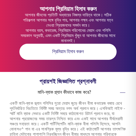
আপনার প্রিমিয়াম হিসাব করুন
আপনার জীবনের প্রতিটি অধ্যায়ের নিজস্ব দায়িত্ব থাকে। সঠিক
পরিকল্পনা আপনার সঙ্গে বৃদ্ধি পায়, আপনার লক্ষ্য এবং আপনার যত্ন
নেওয়া প্রিয়জনদের সমর্থন করে।
আপনার বয়স, কভারেজ, প্রিমিয়াম পরিশোধের মেয়াদ এবং পলিসি
সময়কাল অনুযায়ী, এমন একটি প্রিমিয়াম খুঁজুন যা আপনার জীবনের সাথে
মানানসই।
প্রিমিয়াম হিসাব করুন
প্রায়শই জিজ্ঞাসিত প্রশ্নাবলী
মানি-ব্যাক প্ল্যান কীভাবে কাজ করে?
একটি মানি-ব্যাক প্ল্যান পলিসির পুরো মেয়াদ জুড়ে জীবন বীমা কভারেজ বজায় রেখে
পূর্বনির্ধারিত বিরতিতে নির্দিষ্ট সময় অন্তর নগদ অর্থ প্রদান করে। এসবিআই লাইফ -
স্মার্ট মানি ব্যাক সেভার একটি নির্দিষ্ট সময়ে কাঠামোগত রিটার্ন প্রদান করে, যা
আপনার প্রয়োজনের সময় তারল্য নিশ্চিত করে এবং একই সাথে আপনার দীর্ঘমেয়াদী
সঞ্চয়ে সহায়তা করে। একটি পার্টিসিপেটিং মানি-ব্যাক বীমা পলিসি হিসেবে, আপনি
বোনাসও^ পান যা এর সামগ্রিক মূল্য বৃদ্ধি করে। এই কাঠামোটি আপনার তাৎক্ষণিক
চাহিদা মেটানোর পাশাপাশি নিরবচ্ছিন্ন জীবন বীমার মাধ্যমে আপনার পরিবারকে