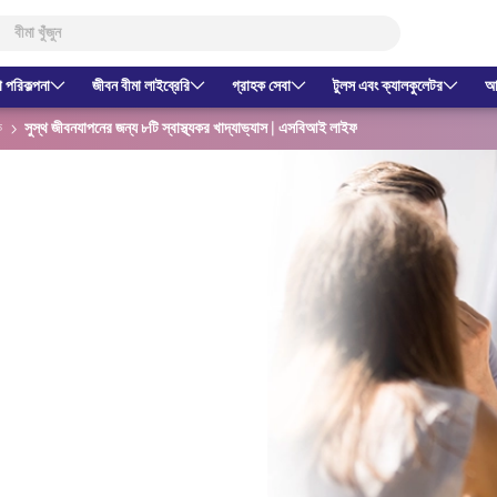
া পরিকল্পনা
জীবন বীমা লাইব্রেরি
গ্রাহক সেবা
টুলস এবং ক্যালকুলেটর
আম
ক
সুস্থ জীবনযাপনের জন্য ৮টি স্বাস্থ্যকর খাদ্যাভ্যাস | এসবিআই লাইফ