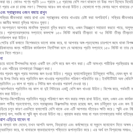
করা হয়। কোনও পণ্যে প্রতি ১০০ গ্রামে ১.৫ গ্রামের বেশি লবণ থাকলে তা উচ্চ লবণ হিসেবে বিবেচিত
বা প্রায় এক চা চামচ লবণ। শিশুদের আরও কম খাওয়া উচিত। যেকোনো পণ্য কেনার আগে খাবারের লেবে
 এবং স্বাস্থ্যকর ওজন বজায় রাখুন
সক্রিয় জীবনধারা বজায় রাখা এবং স্বাস্থ্যকর খাবার খাওয়ার চেষ্টা করা অপরিহার্য। সক্রিয় জীবনধ
 জ্ঞানীয় ক্ষমতা বৃদ্ধির সাথেও যুক্ত।
ে অংশগ্রহণ আপনার মানসিক সুস্থতা বৃদ্ধি করতে পারে, ওজন নিয়ন্ত্রণে সহায়তা করতে পারে, অসুস্
। প্রাপ্তবয়স্কদের সপ্তাহে কমপক্ষে ১৫০ মিনিট মাঝারি তীব্রতা বা ৭৫ মিনিট তীব্র তীব্রতা
কার্যকলাপ করা উচিত।
 পেটের চর্বি কমাতে বিশেষভাবে ভালো কাজ করে, যা আপনার অঙ্গ-প্রত্যঙ্গের চারপাশে জমে থাকা বিপজ
কানদের জন্য শারীরিক কার্যকলাপ নির্দেশিকা বলে যে আমাদের প্রতি সপ্তাহে ১৫০ মিনিট বা তার বে
েবে নিতে পারেন।
না
সবচেয়ে ভালো টিপসগুলির মধ্যে একটি হল বেশি করে জল পান করা। এটি অসংখ্য শারীরিক প্রক্রিয়ার জন্য 
রা এবং শরীরের তাপমাত্রা নিয়ন্ত্রণ করা।
ার প্রথম পছন্দ প্রায় সবসময় জল হওয়া উচিত। প্রচুর ক্যালোরিযুক্ত চিনিযুক্ত পানীয়, যেমন জুস বা
ের উপর নির্ভর করে প্রতিদিন জল খাওয়ার প্রস্তাবিত পরিমাণ পরিবর্তিত হয়। ইনস্টিটিউট অফ মেডিসিনে
প্রতিদিন ১৩ কাপ বা প্রায় ৩ লিটার জল খাওয়ার পরামর্শ দেওয়া হয়।
 আদর্শভাবে প্রতিদিন নয় কাপ বা দুই লিটারের একটু বেশি জল খাওয়া উচিত। বিশেষ করে, গর্ভবতী 
পান করা উচিত।
কিশোর-কিশোরীদের প্রতিদিন প্রচুর পরিমাণে জল পান করার লক্ষ্য রাখা উচিত, বয়স, ওজন এবং কার্যকলাপে
ল পানীয় গ্রহণযোগ্য, তবে স্বাস্থ্যকর বিকল্পগুলির মধ্যে রয়েছে জল, কম চর্বিযুক্ত দুধ এবং কম চ
 এড়িয়ে চলুন কারণ এগুলিতে ক্যালোরি বেশি থাকে এবং এটি আপনার দাঁতেরও ক্ষতি করে। স্মুদি এবং ম
লাস) ফল, সবজি বা স্মুদি জুস খাওয়া উচিত নয়। ব্যায়াম করার সময় বা গরম তাপমাত্রায় সর্বদা হাইড
াশ এড়িয়ে যাবেন না
নাস্তা বাদ দেবেন, তখন আপনি অলস, বিভ্রান্ত এবং কর্মক্ষেত্রে বা স্কুলে মনোযোগ দিতে অক্ষম 
বরান্বিত করে, যা খাবারকে ব্যবহারযোগ্য শক্তিতে রূপান্তরিত করে। এর অর্থ হল বিশ্রামের সময়