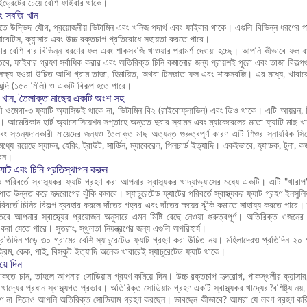
বোহাইড্রেটের চেয়ে বেশি ফাইবার থাকে।
ং সবজি খান
উদ্ভিদ যৌগ, প্রয়োজনীয় ভিটামিন এবং খনিজ পদার্থ এবং ফাইবার থাকে। এগুলি বিভিন্ন ধরণের পাওয়
়াবেটিস, ক্যান্সার এবং উচ্চ রক্তচাপ প্রতিরোধে সহায়তা করতে পারে।
 তার বেশি বার বিভিন্ন ধরণের ফল এবং শাকসবজি খাওয়ার পরামর্শ দেওয়া হচ্ছে। আপনি কীভাবে ফল ব
ে, ফাইবার গ্রহণ সর্বাধিক করার এবং অতিরিক্ত চিনি কমানোর জন্য প্রায়শই পুরো এবং তাজা বিকল্পগ
ক্ষ্য হওয়া উচিত আশি গ্রাম তাজা, হিমায়িত, অথবা টিনজাত ফল এবং শাকসবজি। এর মধ্যে, খাবারে
মুদি (১৫০ মিলি) ও একটি বিকল্প হতে পারে।
ছ খান, তৈলাক্ত মাছের একটি অংশ সহ
 ওমেগা-৩ ফ্যাটি অ্যাসিডই থাকে না, ভিটামিন বি২ (রাইবোফ্লাভিন) এবং ডিও থাকে। এটি আয়রন, জিঙ্
স। আমেরিকান হার্ট অ্যাসোসিয়েশন সপ্তাহে অন্তত দুবার স্যামন এবং ম্যাকেরেলের মতো ফ্যাটি মাছ খ
এবং স্তন্যদানকারী মায়েদের জন্যও তৈলাক্ত মাছ অত্যন্ত গুরুত্বপূর্ণ কারণ এটি শিশুর স্নায়বি
মধ্যে রয়েছে স্যামন, হেরিং, ট্রাউট, সার্ডিন, ম্যাকেরেল, পিলচার্ড ইত্যাদি। একইভাবে, হ্যাডক, 
রেন।
্যাট এবং চিনি প্রতিস্থাপন করুন
টের পরিবর্তে স্বাস্থ্যকর ফ্যাট গ্রহণ করা আপনার স্বাস্থ্যকর খাদ্যাভ্যাসের মধ্যে একটি। এটি
াত উন্নত করে হৃদরোগের ঝুঁকি কমাবে। স্যাচুরেটেড ফ্যাটের পরিবর্তে স্বাস্থ্যকর ফ্যাট গ্রহণ ইনসু
বর্তে চিনির বিকল্প ব্যবহার করলে দাঁতের গহ্বর এবং দাঁতের ক্ষয়ের ঝুঁকি কমাতে সাহায্য করতে পারে। তা
, তবে আপনার স্বাস্থ্যের প্রয়োজন অনুসারে এমন মিষ্টি বেছে নেওয়া গুরুত্বপূর্ণ। অতিরিক্ত ওজনের 
তা করা যেতে পারে। সুতরাং, স্থূলতা নিয়ন্ত্রণের জন্য এগুলি অপরিহার্য।
 প্রতিদিন গড়ে ৩০ গ্রামের বেশি স্যাচুরেটেড ফ্যাট গ্রহণ করা উচিত নয়। মহিলাদেরও প্রতিদিন ২০ 
 ক্রিম, কেক, পাই, বিস্কুট ইত্যাদি অনেক খাবারেই স্যাচুরেটেড ফ্যাট থাকে।
য়ে দিন
াকতে চান, তাহলে আপনার সোডিয়াম গ্রহণ কমিয়ে দিন। উচ্চ রক্তচাপ হৃদরোগ, পাকস্থলীর ক্যান্সা
 খাদ্যের প্রধান স্বাস্থ্যগত প্রভাব। অতিরিক্ত সোডিয়াম গ্রহণ একটি স্বাস্থ্যকর খাদ্যের বৈশিষ্ট্য নয়
ণ না দিলেও আপনি অতিরিক্ত সোডিয়াম গ্রহণ করছেন। ভাবছেন কীভাবে? আমরা যে লবণ গ্রহণ করি 