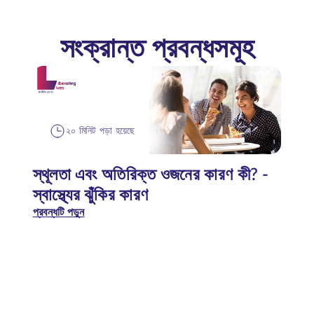
সংক্রান্ত প্রবন্ধসমূহ
২০ মিনিট পড়া হয়েছে
স্থূলতা এবং অতিরিক্ত ওজনের কারণ কী? -
স্বাস্থ্যের ঝুঁকির কারণ
প্রবন্ধটি পড়ুন