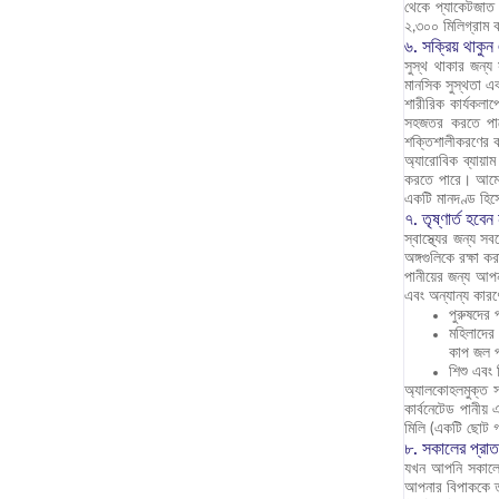
থেকে প্যাকেটজাত 
২,৩০০ মিলিগ্রাম 
৬. সক্রিয় থাকুন
সুস্থ থাকার জন্য 
মানসিক সুস্থতা এবং
শারীরিক কার্যকলাপ
সহজতর করতে পারে
শক্তিশালীকরণের 
অ্যারোবিক ব্যায়াম
করতে পারে। আমেরি
একটি মানদণ্ড হিস
৭. তৃষ্ণার্ত হবেন 
স্বাস্থ্যের জন্য 
অঙ্গগুলিকে রক্ষা ক
পানীয়ের জন্য আপন
এবং অন্যান্য কারণ
পুরুষদের 
মহিলাদের
কাপ জল 
শিশু এবং 
অ্যালকোহলমুক্ত সক
কার্বনেটেড পানীয়
মিলি (একটি ছোট গ্
৮. সকালের প্রাতর
যখন আপনি সকালের 
আপনার বিপাককে ত্