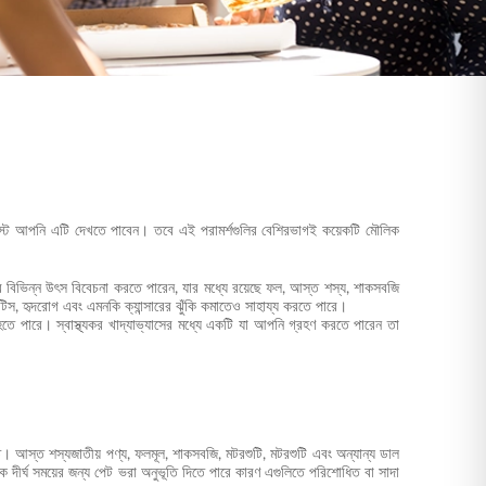
া পোস্টে আপনি এটি দেখতে পাবেন। তবে এই পরামর্শগুলির বেশিরভাগই কয়েকটি মৌলিক
র বিভিন্ন উৎস বিবেচনা করতে পারেন, যার মধ্যে রয়েছে ফল, আস্ত শস্য, শাকসবজি
টিস, হৃদরোগ এবং এমনকি ক্যান্সারের ঝুঁকি কমাতেও সাহায্য করতে পারে।
তে পারে। স্বাস্থ্যকর খাদ্যাভ্যাসের মধ্যে একটি যা আপনি গ্রহণ করতে পারেন তা
ুক্ত। আস্ত শস্যজাতীয় পণ্য, ফলমূল, শাকসবজি, মটরশুটি, মটরশুটি এবং অন্যান্য ডাল
 দীর্ঘ সময়ের জন্য পেট ভরা অনুভূতি দিতে পারে কারণ এগুলিতে পরিশোধিত বা সাদা