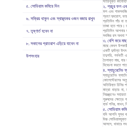
স্টার্চিযুক্ত কার্
৫. সোডিয়াম কমিয়ে দিন
২. প্রচুর ফল এব
ফল এবং শাকসবজিতে 
গ্রহণ হৃদরোগ, ডায
৬. সক্রিয় থাকুন এবং স্বাস্থ্যকর ওজন বজায় রাখুন
প্রতিদিন পাঁচ বা
তাজা হতে পারে। তব
৭. তৃষ্ণার্ত হবেন না
প্রতিদিন আপনার ল
সবজির রস অথবা স্
৩. বেশি করে মা
৮. সকালের প্রাতরাশ এড়িয়ে যাবেন না
মাছে কেবল উপকারী
একটি দুর্দান্ত উৎ
তদুপরি, গর্ভবতী 
উপসংহার
তৈলাক্ত মাছ, যার 
বিবেচনা করতে পা
৪. স্যাচুরেটেড ফ
স্যাচুরেটেড ফ্যা
কোলেস্টেরলের অনুপ
অতিরিক্ত চিনির পরি
মাত্রা বাড়ায় না
নিয়ন্ত্রণেও সহায়
পুরুষদের ক্ষেত্রে
হার্ড পনির, মাখন,
৫. সোডিয়াম কমি
যদি আপনি সুস্থ থ
উচ্চ সোডিয়ামযুক্ত
আসলে, খাবারে লব