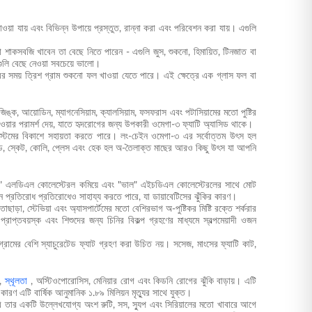
া যায় এবং বিভিন্ন উপায়ে প্রস্তুত, রান্না করা এবং পরিবেশন করা যায়। এগুলি
া শাকসবজি খাবেন তা বেছে নিতে পারেন - এগুলি জুস, শুকনো, হিমায়িত, টিনজাত বা
ুলি বেছে নেওয়া সবচেয়ে ভালো।
র সময় ত্রিশ গ্রাম শুকনো ফল খাওয়া যেতে পারে। এই ক্ষেত্রে এক গ্লাস ফল বা
ক, আয়োডিন, ম্যাগনেসিয়াম, ক্যালসিয়াম, ফসফরাস এবং পটাসিয়ামের মতো পুষ্টির
াওয়ার পরামর্শ দেয়, যাতে হৃদরোগের জন্য উপকারী ওমেগা-৩ ফ্যাটি অ্যাসিড থাকে।
ক সিস্টেমের বিকাশে সহায়তা করতে পারে। লং-চেইন ওমেগা-৩ এর সর্বোত্তম উৎস হল
টুনা, কড, স্কেট, কোলি, প্লেস এবং হেক হল অ-তৈলাক্ত মাছের আরও কিছু উৎস যা আপনি
 "খারাপ" এলডিএল কোলেস্টেরল কমিয়ে এবং "ভাল" এইচডিএল কোলেস্টেরলের সাথে মোট
লিন প্রতিরোধ প্রতিরোধেও সাহায্য করতে পারে, যা ডায়াবেটিসের ঝুঁকির কারণ।
ছাড়া, স্টেভিয়া এবং অ্যাসপার্টেমের মতো বেশিরভাগ অ-পুষ্টিকর মিষ্টি রক্তে শর্করার
প্রাপ্তবয়স্ক এবং শিশুদের জন্য চিনির বিকল্প গ্রহণের মাধ্যমে স্বল্পমেয়াদী ওজন
গ্রামের বেশি স্যাচুরেটেড ফ্যাট গ্রহণ করা উচিত নয়। সসেজ, মাংসের ফ্যাটি কাট,
র,
স্থূলতা
, অস্টিওপোরোসিস, মেনিয়ার রোগ এবং কিডনি রোগের ঝুঁকি বাড়ায়। এটি
, কারণ এটি বার্ষিক আনুমানিক ১.৮৯ মিলিয়ন মৃত্যুর সাথে যুক্ত।
তার একটি উল্লেখযোগ্য অংশ রুটি, সস, স্যুপ এবং সিরিয়ালের মতো খাবারে আগে