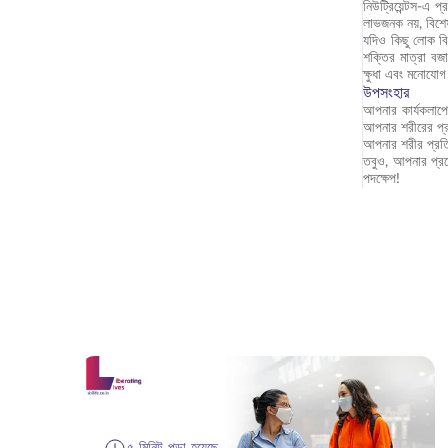
নিউট্রিয়েন্টস-এ
লাভজনক নয়, বিশে
যদিও কিছু লোক বি
শক্তির মাত্রা বজা
ক্ষুধা এবং মনোযোগ
উপসংহার
আপনার কার্যকলাপে
আপনার শরীরের প্র
আপনার শরীর প্রতিদ
তবুও, আপনার প্রচে
পদক্ষেপ!