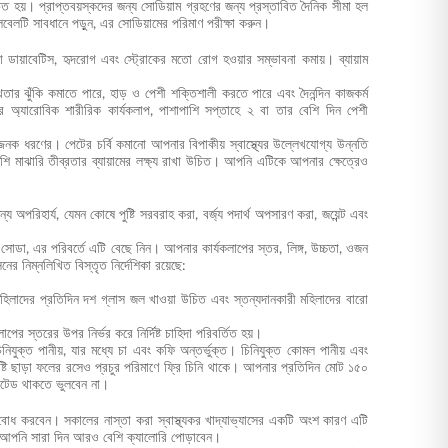
 হয়। প্রাপ্তবয়স্কদের জন্য সোডিয়াম গ্রহণের জন্য প্রস্তাবিত দৈনিক সীমা হল
লটি সাবধানে পড়ুন, এর সোডিয়ামের পরিমাণ পরীক্ষা করুন।
ারা ডায়াবেটিস, হৃদরোগ এবং স্ট্রোকের মতো রোগ হওয়ার সম্ভাবনা কমায়। ব্যায়াম
থতার ঝুঁকি কমাতে পারে, হাড় ও পেশী শক্তিশালী করতে পারে এবং দৈনন্দিন কাজকর্ম
র অ্যারোবিক শারীরিক কার্যকলাপ, পাশাপাশি সপ্তাহে ২ বা তার বেশি দিন পেশী
্জনক ধরণের। পেটের চর্বি কমানো আপনার বিপাকীয় স্বাস্থ্যের উল্লেখযোগ্য উন্নতি
শি মাঝারি তীব্রতার ব্যায়ামের লক্ষ্য রাখা উচিত। আপনি এটিকে আপনার ক্ষেত্রেও
অপরিহার্য, যেমন কোষে পুষ্টি সরবরাহ করা, বর্জ্য পদার্থ অপসারণ করা, জয়েন্ট এবং
 সোডা, এর পরিবর্তে এটি বেছে নিন। আপনার কার্যকলাপের স্তর, লিঙ্গ, উচ্চতা, ওজন
র নিম্নলিখিত বিস্তৃত নির্দেশিকা রয়েছে:
মহিলাদের প্রতিদিন দশ গ্লাস জল খাওয়া উচিত এবং স্তন্যদানকারী মহিলাদের বারো
র স্তরের উপর নির্ভর করে নির্দিষ্ট চাহিদা পরিবর্তিত হয়।
িনিযুক্ত পানীয়, যার মধ্যে চা এবং কফি অন্তর্ভুক্ত। চিনিযুক্ত কোমল পানীয় এবং
িষ্টি ছাড়া ফলের রসেও প্রচুর পরিমাণে ফ্রি চিনি থাকে। আপনার প্রতিদিন মোট ১৫০
্রেটেড থাকতে ভুলবেন না।
বোধ করবেন। সকালের নাস্তা করা স্বাস্থ্যকর খাদ্যাভ্যাসের একটি অংশ কারণ এটি
ও, আপনি সারা দিন আরও বেশি ক্যালোরি পোড়াবেন।