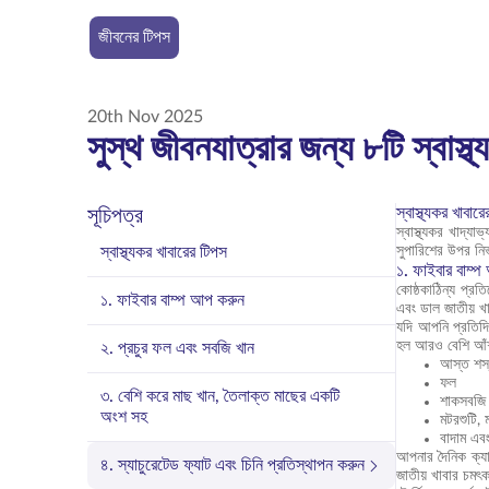
জীবনের টিপস
20th Nov 2025
সুস্থ জীবনযাত্রার জন্য ৮টি স্বাস্থ্
স্বাস্থ্যকর খাবার
সূচিপত্র
স্বাস্থ্যকর খাদ্
স্বাস্থ্যকর খাবারের টিপস
সুপারিশের উপর নি
১. ফাইবার বাম্
কোষ্ঠকাঠিন্য প্র
১. ফাইবার বাম্প আপ করুন
এবং ডাল জাতীয় খা
যদি আপনি প্রতিদি
হল আরও বেশি আঁশয
২. প্রচুর ফল এবং সবজি খান
আস্ত শস্
ফল
৩. বেশি করে মাছ খান, তৈলাক্ত মাছের একটি
শাকসবজি
অংশ সহ
মটরশুটি, 
বাদাম এব
আপনার দৈনিক ক্যাল
৪. স্যাচুরেটেড ফ্যাট এবং চিনি প্রতিস্থাপন করুন
জাতীয় খাবার চমৎ