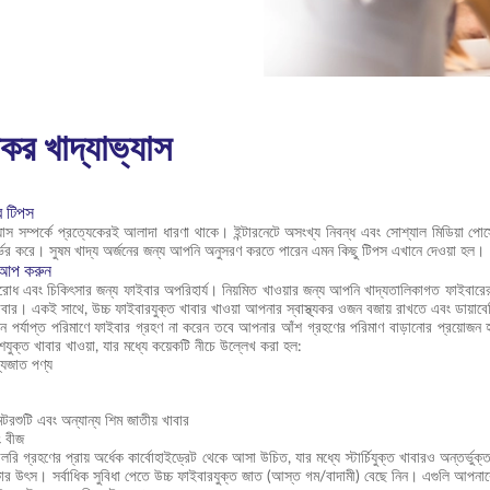
যকর খাদ্যাভ্যাস
ের টিপস
যাভ্যাস সম্পর্কে প্রত্যেকেরই আলাদা ধারণা থাকে। ইন্টারনেটে অসংখ্য নিবন্ধ এবং সোশ্যাল মিডিয়
র্ভর করে। সুষম খাদ্য অর্জনের জন্য আপনি অনুসরণ করতে পারেন এমন কিছু টিপস এখানে দেওয়া হল।
প আপ করুন
তিরোধ এবং চিকিৎসার জন্য ফাইবার অপরিহার্য। নিয়মিত খাওয়ার জন্য আপনি খাদ্যতালিকাগত ফাইবারে
বার। একই সাথে, উচ্চ ফাইবারযুক্ত খাবার খাওয়া আপনার স্বাস্থ্যকর ওজন বজায় রাখতে এবং ডায়াবে
ন পর্যাপ্ত পরিমাণে ফাইবার গ্রহণ না করেন তবে আপনার আঁশ গ্রহণের পরিমাণ বাড়ানোর প্রয়োজন হ
ুক্ত খাবার খাওয়া, যার মধ্যে কয়েকটি নীচে উল্লেখ করা হল:
যজাত পণ্য
মটরশুটি এবং অন্যান্য শিম জাতীয় খাবার
ং বীজ
রি গ্রহণের প্রায় অর্ধেক কার্বোহাইড্রেট থেকে আসা উচিত, যার মধ্যে স্টার্চিযুক্ত খাবারও অন্তর্ভ
কার উৎস। সর্বাধিক সুবিধা পেতে উচ্চ ফাইবারযুক্ত জাত (আস্ত গম/বাদামী) বেছে নিন। এগুলি আপনাকে