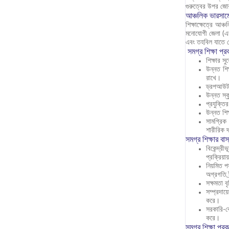
গুরুত্বের উপর জো
আঞ্চলিক ভারসাম
শিক্ষাক্ষেত্রে আঞ্
মনোযোগী জেলা (এসএ
এবং তহবিল যাতে ভৌ
সমগ্র শিক্ষা প্রক
শিক্ষার স
উন্নত শিক
রাখে।
ড্রপআউট হ
উন্নত স্ক
প্রযুক্তি
উন্নত শিক
সামগ্রিক 
শারীরিক দ
সমগ্র শিক্ষার বা
বিকেন্দ্র
প্রক্রিয়
নিয়মিত প
অগ্রগতি ট
সক্ষমতা ব
সম্প্রদায
করে।
সরকারি-ব
করে।
সমগ্র শিক্ষা প্র