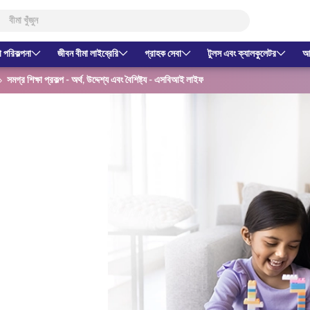
া পরিকল্পনা
জীবন বীমা লাইব্রেরি
গ্রাহক সেবা
টুলস এবং ক্যালকুলেটর
আম
সমগ্র শিক্ষা প্রকল্প - অর্থ, উদ্দেশ্য এবং বৈশিষ্ট্য - এসবিআই লাইফ