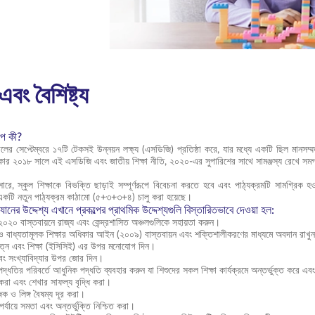
 এবং বৈশিষ্ট্য
ল্প কী?
র সেপ্টেম্বরে ১৭টি টেকসই উন্নয়ন লক্ষ্য (এসডিজি) প্রতিষ্ঠা করে, যার মধ্যে একটি ছিল মানসম্মত
র ২০১৮ সালে এই এসডিজি এবং জাতীয় শিক্ষা নীতি, ২০২০-এর সুপারিশের সাথে সামঞ্জস্য রেখে সমগ্র 
সারে, স্কুল শিক্ষাকে বিভক্তি ছাড়াই সম্পূর্ণরূপে বিবেচনা করতে হবে এবং পাঠ্যক্রমটি সামগ্র
 একটি নতুন পাঠ্যক্রম কাঠামো (৫+৩+৩+৪) চালু করা হয়েছে।
যানের উদ্দেশ্য এখানে প্রকল্পের প্রাথমিক উদ্দেশ্যগুলি বিস্তারিতভাবে দেওয়া হল:
ি ২০২০ বাস্তবায়নে রাজ্য এবং কেন্দ্রশাসিত অঞ্চলগুলিকে সহায়তা করুন।
ে ও বাধ্যতামূলক শিক্ষার অধিকার আইন (২০০৯) বাস্তবায়ন এবং শক্তিশালীকরণের মাধ্যমে অবদান রাখু
যত্ন এবং শিক্ষা (ইসিসিই) এর উপর মনোযোগ দিন।
বং সংখ্যাবিদ্যার উপর জোর দিন।
 পদ্ধতির পরিবর্তে আধুনিক পদ্ধতি ব্যবহার করুন যা শিশুদের সকল শিক্ষা কার্যক্রমে অন্তর্ভুক্ত করে এ
 করা এবং শেখার সাফল্য বৃদ্ধি করা।
জিক ও লিঙ্গ বৈষম্য দূর করা।
পর্যায়ে সমতা এবং অন্তর্ভুক্তি নিশ্চিত করা।