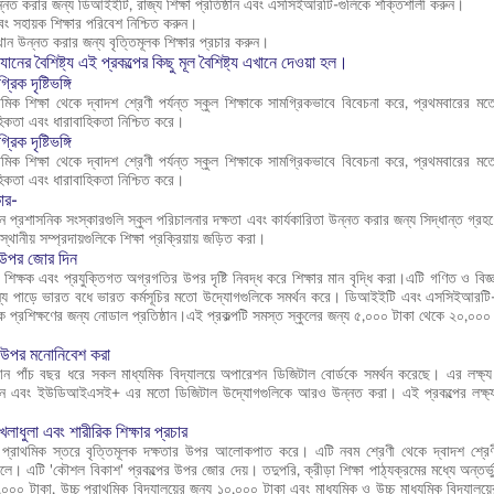
উন্নত করার জন্য ডিআইইটি, রাজ্য শিক্ষা প্রতিষ্ঠান এবং এসসিইআরটি-গুলিকে শক্তিশালী করুন।
এবং সহায়ক শিক্ষার পরিবেশ নিশ্চিত করুন।
্থান উন্নত করার জন্য বৃত্তিমূলক শিক্ষার প্রচার করুন।
যানের বৈশিষ্ট্য এই প্রকল্পের কিছু মূল বৈশিষ্ট্য এখানে দেওয়া হল।
রিক দৃষ্টিভঙ্গি
াথমিক শিক্ষা থেকে দ্বাদশ শ্রেণী পর্যন্ত স্কুল শিক্ষাকে সামগ্রিকভাবে বিবেচনা করে, প্রথমবার
হিকতা এবং ধারাবাহিকতা নিশ্চিত করে।
রিক দৃষ্টিভঙ্গি
াথমিক শিক্ষা থেকে দ্বাদশ শ্রেণী পর্যন্ত স্কুল শিক্ষাকে সামগ্রিকভাবে বিবেচনা করে, প্রথমবার
হিকতা এবং ধারাবাহিকতা নিশ্চিত করে।
ার-
নে প্রশাসনিক সংস্কারগুলি স্কুল পরিচালনার দক্ষতা এবং কার্যকারিতা উন্নত করার জন্য সিদ্ধান্ত গ্রহ
্থানীয় সম্প্রদায়গুলিকে শিক্ষা প্রক্রিয়ায় জড়িত করা।
র উপর জোর দিন
্য শিক্ষক এবং প্রযুক্তিগত অগ্রগতির উপর দৃষ্টি নিবদ্ধ করে শিক্ষার মান বৃদ্ধি করা।এটি গণিত ও বিজ্
ন্য পাড়ে ভারত বধে ভারত কর্মসূচির মতো উদ্যোগগুলিকে সমর্থন করে। ডিআইইটি এবং এসসিইআরটি-এর 
প্রশিক্ষণের জন্য নোডাল প্রতিষ্ঠান।এই প্রকল্পটি সমস্ত স্কুলের জন্য ৫,০০০ টাকা থেকে ২০,০০০ ট
র উপর মনোনিবেশ করা
ান পাঁচ বছর ধরে সকল মাধ্যমিক বিদ্যালয়ে অপারেশন ডিজিটাল বোর্ডকে সমর্থন করেছে। এর লক্ষ্য হল প
গুন এবং ইউডিআইএসই+ এর মতো ডিজিটাল উদ্যোগগুলিকে আরও উন্নত করা। এই প্রকল্পের লক্ষ্য উচ
খেলাধুলা এবং শারীরিক শিক্ষার প্রচার
চ প্রাথমিক স্তরে বৃত্তিমূলক দক্ষতার উপর আলোকপাত করে। এটি নবম শ্রেণী থেকে দ্বাদশ শ্রেণী
ে। এটি 'কৌশল বিকাশ' প্রকল্পের উপর জোর দেয়। তদুপরি, ক্রীড়া শিক্ষা পাঠ্যক্রমের মধ্যে অন্তর্ভু
৫,০০০ টাকা, উচ্চ প্রাথমিক বিদ্যালয়ের জন্য ১০,০০০ টাকা এবং মাধ্যমিক ও উচ্চ মাধ্যমিক বিদ্যাল