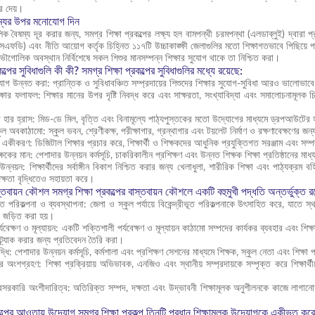
র দেয়।
্যের উপর মনোযোগ দিন
চলিক বৈষম্য দূর করার জন্য, সমগ্র শিক্ষা প্রকল্পের লক্ষ্য হল বামপন্থী চরমপন্থা (এলডাব্লুই) দ্বারা 
ফডি) এবং নীতি আয়োগ কর্তৃক চিহ্নিত ১১৭টি উচ্চাকাঙ্ক্ষী জেলাগুলির মতো শিক্ষাগতভাবে পিছিয়ে প
গোলিক অবস্থান নির্বিশেষে সকল শিশুর মানসম্পন্ন শিক্ষার সুযোগ থাকে তা নিশ্চিত করা।
ল্পের সুবিধাগুলি কী কী? সমগ্র শিক্ষা প্রকল্পের সুবিধাগুলির মধ্যে রয়েছে:
ুযোগ উন্নত করা: প্রান্তিক ও সুবিধাবঞ্চিত সম্প্রদায়ের শিশুদের শিক্ষার সুযোগ-সুবিধা আরও ভালোভাবে 
্ষার ফলাফল: শিক্ষার মানের উপর দৃষ্টি নিবদ্ধ করে এবং সাক্ষরতা, সংখ্যাবিদ্যা এবং সমালোচনামূলক চিন্তা
ার হ্রাস: মিড-ডে মিল, বৃত্তি এবং বিনামূল্যে পাঠ্যপুস্তকের মতো উদ্যোগের মাধ্যমে ড্রপআউটের হা
ুল অবকাঠামো: স্কুল ভবন, শ্রেণীকক্ষ, পরীক্ষাগার, গ্রন্থাগার এবং টয়লেট নির্মাণ ও রক্ষণাবেক্ষণের
র একীকরণ: ডিজিটাল শিক্ষার প্রচার করে, শিক্ষার্থী ও শিক্ষকদের আধুনিক প্রযুক্তিগত সরঞ্জাম এবং স
্ষকের মান: পেশাদার উন্নয়ন কর্মসূচি, চাকরিকালীন প্রশিক্ষণ এবং উন্নত শিক্ষক শিক্ষা প্রতিষ্ঠানের মা
উন্নয়ন: শিক্ষার্থীদের সর্বাঙ্গীন বিকাশ নিশ্চিত করার জন্য খেলাধুলা, শারীরিক শিক্ষা এবং পাঠ্যক
ক্ষতা বৃদ্ধিতেও সহায়তা করে।
স্তবায়ন কৌশল সমগ্র শিক্ষা প্রকল্পের বাস্তবায়ন কৌশলে একটি বহুমুখী পদ্ধতি অন্তর্ভুক্ত রয
ীভূত পরিকল্পনা ও ব্যবস্থাপনা: জেলা ও স্কুল পর্যায়ে বিকেন্দ্রীভূত পরিকল্পনাকে উৎসাহিত করে, যাতে স্থ
ায় জড়িত করা হয়।
র্যবেক্ষণ ও মূল্যায়ন: একটি শক্তিশালী পর্যবেক্ষণ ও মূল্যায়ন কাঠামো সম্পদের কার্যকর ব্যবহার এবং শিক
্র্যাক করার জন্য প্রতিবেদন তৈরি করা।
ৃদ্ধি: পেশাদার উন্নয়ন কর্মসূচি, কর্মশালা এবং প্রশিক্ষণ সেশনের মাধ্যমে শিক্ষক, স্কুল নেতা এবং শিক্
়ের অংশগ্রহণ: শিক্ষা প্রক্রিয়ায় অভিভাবক, এনজিও এবং স্থানীয় সম্প্রদায়কে সম্পৃক্ত করে শিক্ষার
েসরকারি অংশীদারিত্ব: অতিরিক্ত সম্পদ, দক্ষতা এবং উদ্ভাবনী শিক্ষামূলক অনুশীলনকে কাজে লাগা
কল্পের আওতায় উদ্যোগ সমগ্র শিক্ষা প্রকল্প তিনটি প্রধান শিক্ষামূলক উদ্যোগকে একীভূত করে