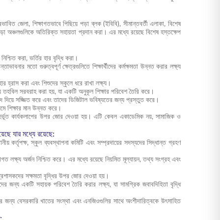
প্রভাবিত জেলা, শিক্ষাগতভাবে পিছিয়ে পড়া ব্লক (ইবিবি), সীমান্তবর্তী এলাকা, বিশেষ
ড়া অঞ্চলগুলিকে অতিরিক্ত সহায়তা প্রদান করা। এর মধ্যে রয়েছে বিশেষ হস্তক্ষেপ
নিশ্চিত করা, ভর্তির হার বৃদ্ধি করা।
ভাবনার মতো গুরুত্বপূর্ণ ক্ষেত্রগুলিতে শিক্ষার্থীদের কর্মক্ষমতা উন্নত করার লক্ষ্য
র হ্রাস করা এবং শিশুদের স্কুলে ধরে রাখা লক্ষ্য।
 জন্য তহবিল সরবরাহ করা হয়, যা একটি অনুকূল শিক্ষার পরিবেশ তৈরি করে।
ম্পদ দিয়ে সজ্জিত করে এবং তাদের ডিজিটাল ভবিষ্যতের জন্য প্রস্তুত করে।
ধ্যমে শিক্ষার মান উন্নত করে।
্রম বহির্ভূত কার্যকলাপের উপর জোর দেওয়া হয়। এটি কেবল একাডেমিক নয়, সামাজিক ও
়েছে যার মধ্যে রয়েছে:
ানীয় কর্তৃপক্ষ, স্কুল ব্যবস্থাপনা কমিটি এবং সম্প্রদায়ের সদস্যদের সিদ্ধান্ত গ্রহণ
্ষাগত লক্ষ্য অর্জন নিশ্চিত করে। এর মধ্যে রয়েছে নিয়মিত মূল্যায়ন, তথ্য সংগ্রহ এবং
ষা প্রশাসকদের সক্ষমতা বৃদ্ধির উপর জোর দেওয়া হয়।
্থীদের জন্য একটি সহায়ক পরিবেশ তৈরি করার লক্ষ্য, যা সামগ্রিক জবাবদিহিতা বৃদ্ধি
নোর জন্য বেসরকারি খাতের সংস্থা এবং এনজিওগুলির সাথে অংশীদারিত্বকে উৎসাহিত
: