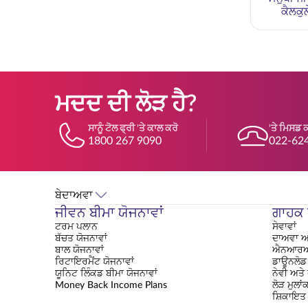
ਕੈਲਕੁ
ਮਦਦ ਦੀ ਲੋੜ ਹੈ?
ਸਾਨੂੰ ਟੋਲ ਫ੍ਰੀ 'ਤੇ ਕਾਲ ਕਰੋ
'ਤੇ ਮਿਸਡ 
1800 267 9090
022-62
ਬੇਦਾਅਵਾ
ਜੀਵਨ ਬੀਮਾ ਯੋਜਨਾਵਾਂ
ਗਾਹਕ ਸ
ਟਰਮ ਪਲਾਨ
ਸੇਵਾਵਾਂ
ਬੱਚਤ ਯੋਜਨਾਵਾਂ
ਦਾਅਵਾ ਅ
ਬਾਲ ਯੋਜਨਾਵਾਂ
ਐਨਆਰਆ
ਰਿਟਾਇਰਮੈਂਟ ਯੋਜਨਾਵਾਂ
ਡਾਊਨਲੋਡ 
ਯੂਨਿਟ ਲਿੰਕਡ ਬੀਮਾ ਯੋਜਨਾਵਾਂ
ਨੇਵੀ ਅਤੇ
Money Back Income Plans
ਲੋੜ ਮੁਲਾ
ਸ਼ਿਕਾਇਤ