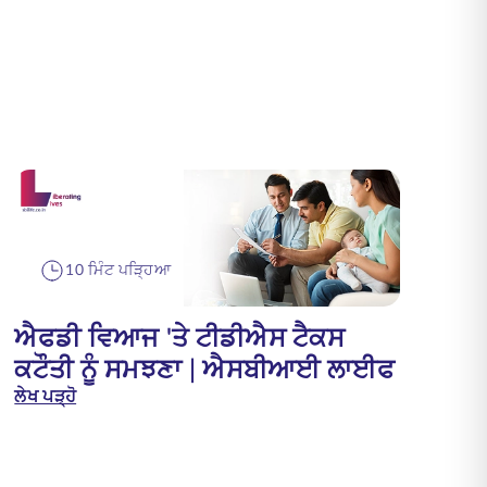
10 ਮਿੰਟ ਪੜ੍ਹਿਆ
ਐਫਡੀ ਵਿਆਜ 'ਤੇ ਟੀਡੀਐਸ ਟੈਕਸ
ਕਟੌਤੀ ਨੂੰ ਸਮਝਣਾ | ਐਸਬੀਆਈ ਲਾਈਫ
ਲੇਖ ਪੜ੍ਹੋ