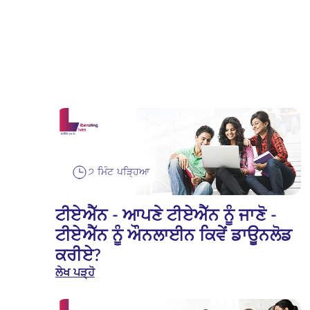
੭ ਮਿੰਟ ਪੜ੍ਹਿਆ
ਟੀਏਐੱਨ - ਆਪਣੇ ਟੀਏਐੱਨ ਨੂੰ ਜਾਣੋ -
ਟੀਏਐੱਨ ਨੂੰ ਔਨਲਾਈਨ ਕਿਵੇਂ ਡਾਊਨਲੋਡ
ਕਰੀਏ?
ਲੇਖ ਪੜ੍ਹੋ