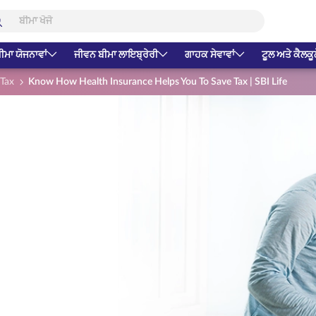
ੀਮਾ ਯੋਜਨਾਵਾਂ
ਜੀਵਨ ਬੀਮਾ ਲਾਇਬ੍ਰੇਰੀ
ਗਾਹਕ ਸੇਵਾਵਾਂ
ਟੂਲ ਅਤੇ ਕੈਲਕੂ
Tax
Know How Health Insurance Helps You To Save Tax | SBI Life