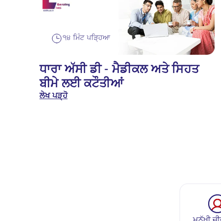
੧੪ ਮਿੰਟ ਪੜ੍ਹਿਆ
ਧਾਰਾ ਅੱਸੀ ਡੀ - ਮੈਡੀਕਲ ਅਤੇ ਸਿਹਤ
ਬੀਮੇ ਲਈ ਕਟੌਤੀਆਂ
ਲੇਖ ਪੜ੍ਹੋ
ਮਨੁੱਖੀ ਜੀ