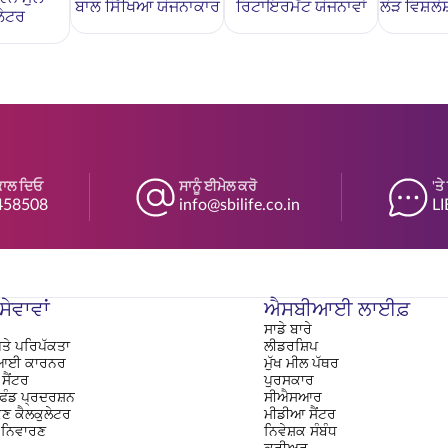
ਬਾਲ ਸਿੱਖਿਆ ਯੋਜਨਾਕਾਰ
ਰਿਟਾਇਰਮੈਂਟ ਯੋਜਨਾਵਾਂ
ਲੋੜ ਵਿਸ਼ਲ
ਲੇਟਰ
ਕਾਲ ਦਿਓ
ਸਾਨੂੰ ਈਮੇਲ ਕਰੋ
'ਤ
458508
info@sbilife.co.in
LI
ੇਵਾਵਾਂ
ਐਸਬੀਆਈ ਲਾਈਫ਼
ਸਾਡੇ ਬਾਰੇ
ਤੇ ਪਰਿਪੱਕਤਾ
ਲੀਡਰਸ਼ਿਪ
ਈ ਕਾਰਨਰ
ਮੁੱਖ ਮੀਲ ਪੱਥਰ
ਸੈਂਟਰ
ਪੁਰਸਕਾਰ
 ਫੰਡ ਪ੍ਰਦਰਸ਼ਨ
ਸੀਐਸਆਰ
ਂਕਣ ਕੈਲਕੁਲੇਟਰ
ਮੀਡੀਆ ਸੈਂਟਰ
 ਨਿਵਾਰਣ
ਨਿਵੇਸ਼ਕ ਸੰਬੰਧ