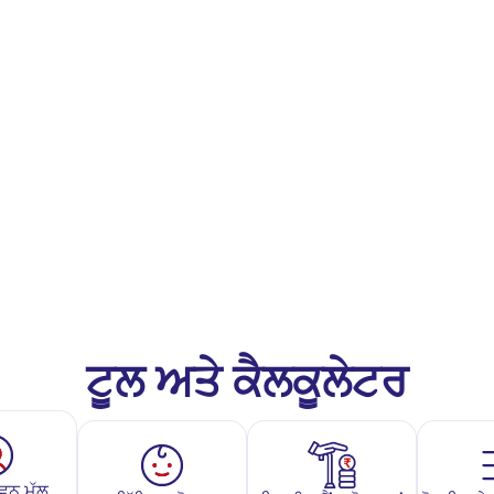
ਟੂਲ ਅਤੇ ਕੈਲਕੂਲੇਟਰ
ਵਨ ਮੁੱਲ