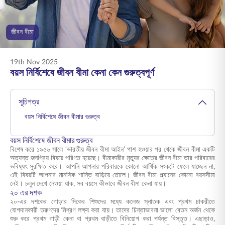
ENGLISH
জীবন বীমা
অনলাইনে কিনুন
প্রিমিয়াম পরিশোধ করুন
1800 267 9090
19th Nov 2025
বয়স নির্বিশেষে জীবন বীমা কেনা কেন গুরুত্বপূর্ণ
সূচিপত্র
বয়স নির্বিশেষে জীবন বীমার গুরুত্ব
বয়স নির্বিশেষে জীবন বীমার গুরুত্ব
বিশেষ করে ১৯৫৬ সালে ‘ভারতীয় জীবন বীমা আইন’ পাশ হওয়ার পর থেকে জীবন বীমা একটি
অত্যন্ত জনপ্রিয় বিষয়ে পরিণত হয়েছে। বীমাকারীর মৃত্যুর ক্ষেত্রে জীবন বীমা তার পরিবারের
ভবিষ্যৎ সুরক্ষিত করে। আপনি আপনার পরিবারকে কোনো আর্থিক সংকটে ফেলে যাচ্ছেন না,
এই বিষয়টি আপনার মানসিক শান্তি বাড়িয়ে তোলে। জীবন বীমা প্ল্যানের কোনো বয়সসীমা
নেই। চলুন দেখে নেওয়া যাক, সব বয়সে কীভাবে জীবন বীমা কেনা যায়।
২০ এর দশক
২০-এর দশকের গোড়ার দিকের শিশুদের মধ্যে কলেজ স্নাতক এবং প্রথম চাকরীতে
যোগদানকারী তরুণদের মিশ্রণ লক্ষ্য করা যায়। তাদের চিন্তাভাবনা ভালো বেতন অর্জন থেকে
শুরু করে প্রথম গাড়ী কেনা বা প্রথম বাড়ীতে বিনিয়োগ করা পর্যন্ত বিস্তৃত। এছাড়াও,