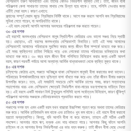
বেশিরভাগ তরুণ অবিবাহিত এবং তাদের কোনও নির্ভরশীল ব্যক্তি নেই। তাই, জীবন বীমা
পরিকল্পনা কেনা সাধারণত তাদের মাথায় শেষ চিন্তা হয়ে থাকে। তবে, পলিসি নেওয়ার জন্য
এটিই সেরা বয়স। কারণ এখানে:
প্ল্যানের সম্পূর্ণ মেয়াদ জুড়ে প্রিমিয়াম নির্দিষ্ট থাকে। আগে শুরু করলে আপনি কম প্রিমিয়ামের
সুবিধা পেতে পারেন, যা অপরিবর্তিত থাকে।
- এই বয়স থেকেই আপনি আপনার অবসরের পরিকল্পনা শুরু করতে পারেন।
৩০ এর দশক
এই বয়সেই জনসংখ্যার বেশিরভাগ মানুষ স্থিতিশীল কেরিয়ার এবং ভালো সঞ্চয় নিয়ে স্থায়ী
হয়। এছাড়াও, এই বয়সের জনসংখ্যার বেশিরভাগই বিবাহিত। তাই এই সময় আমাদের
বেশিরভাগই আমাদের পরিবারকে সুরক্ষিত করার জন্য জীবন বীমা সম্পর্কে ভাবতে শুরু করে।
এই সময় ব্যক্তিগত চাহিদা পিছিয়ে পড়ে এবং লোকেরা তাদের পরিবারের ভবিষ্যতের কথা
ভাবতে শুরু করে। ৩০ বছর বয়স জীবন বীমা পলিসিতে বিনিয়োগ করার জন্য একটি আদর্শ
বয়স, কারণ পরবর্তী পর্যায়ে আসা অন্যান্য আর্থিক বাধ্যবাধকতা থেকে ব্যক্তি মুক্ত থাকে।
৪০ এর দশক
চল্লিশের কোঠায় এসে, শুরুতে অনিচ্ছুক থাকা বেশিরভাগ মানুষই বীমা করানোর কথা ভাবেন।
পরিবারের উপার্জনকারীদের মনে দুশ্চিন্তা বাসা বাঁধতে শুরু করে এবং তাঁরা জীবন বীমার গুরুত্ব
উপলব্ধি করেন। তবে, এই সময়টাই সবচেয়ে বেশি আর্থিক চাপের সময়, কারণ সন্তানদের
পড়াশোনার খরচ এবং বেশিরভাগ ক্ষেত্রেই নির্ভরশীল বাবা-মায়ের ভরণপোষণের দায়িত্ব নিতে
হয়। এই বয়সে একটি সাধারণ টার্ম ইন্স্যুরেন্স পলিসিই হলো সর্বোত্তম বিনিয়োগ, কারণ ঝুঁকিপূর্ণ
পরিকল্পনা আপনার সঞ্চয়কে নেতিবাচকভাবে প্রভাবিত করতে পারে।
৫০ এর দশক
পঞ্চাশের দশক হল এমন একটি বয়স যখন বাচ্চারা উচ্চশিক্ষা গ্রহণ করে অথবা তাদের কেরিয়ার
শুরু করে। আর্থিক চাহিদাগুলি কম থাকে এবং চাহিদাও খুব কম থাকে। এই বয়সে বীমা করানো
হয়তো অপ্রত্যাশিত। কিন্তু, যদি আপনি বীমা না করে থাকেন, তাহলে এটি সঠিক একটি
পদক্ষেপ। আপনার নামে ঋণ, বন্ধক এবং দায় থাকতে পারে। আপনার কিছু ঘটলে আপনি
চাইবেন না যে আপনার উপর নির্ভরশীলরা এর ভার বহন করুক। তাই জীবন বীমা বেছে নেওয়া