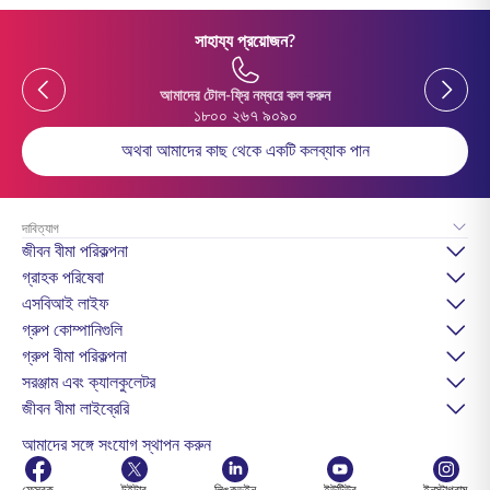
সাহায্য প্রয়োজন?
Previous
Previou
আমাদের টোল-ফ্রি নম্বরে কল করুন
১৮০০ ২৬৭ ৯০৯০
অথবা আমাদের কাছ থেকে একটি কলব্যাক পান
দাবিত্যাগ
জীবন বীমা পরিকল্পনা
গ্রাহক পরিষেবা
এসবিআই লাইফ
গ্রুপ কোম্পানিগুলি
গ্রুপ বীমা পরিকল্পনা
সরঞ্জাম এবং ক্যালকুলেটর
জীবন বীমা লাইব্রেরি
আমাদের সঙ্গে সংযোগ স্থাপন করুন