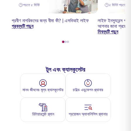
পড়তে ৫ মিনিট
৫ মিনিট পড়তে হব
প্রবীণ নাগরিকদের জন্য বীমা কী? | এসবিআই লাইফ
লাইফ ইনস্যুরেন্স পলি
প্রবন্ধটি পড়ুন
আপনার জানা প্রয়ো
নিবন্ধটি পড়ুন
টুল এবং ক্যালকুলেটর
মানব জীবনের মূল্য ক্যালকুলেটর
চাইল্ড এডুকেশন প্ল্যানার
রিটায়ারমেন্ট প্ল্যান
প্রয়োজন অ্যানালিসিস প্ল্যানার