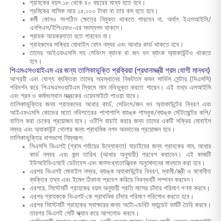
গ্রাহকের বয়স ১৮ থেকে ৪০ বছরের মধ্যে হতে হবে।
শ্রমিকের মাসিক আয় ১৫,০০০ টাকা বা তার কম হতে হবে।
কর্মী কোনও সংগঠিত ক্ষেত্রে নিযুক্ত থাকতে পারবেন না, অর্থাৎ ইএসআইসি/
এনপিএস/ইপিএফও-এর সদস্যপদ থাকলে।
গ্রাহক আয়করদাতা হতে পারবেন না।
গ্রাহকদের সক্রিয় মোবাইল ফোন নম্বর এবং আধার কার্ড থাকতে হবে।
তাদের আইএফএসসি সহ সেভিংস ব্যাংক বা জন ধন ব্যাংক অ্যাকাউন্টও থাকতে
হবে।
পিএমএসওয়াইএম এর জন্য তালিকাভুক্তি প্রক্রিয়া (প্রধানমন্ত্রী শ্রম যোগী মানধন)
আগ্রহী এবং যোগ্য ব্যক্তিরা তাদের অবস্থানের নিকটতম কমন সার্ভিস সেন্টার (সিএসসি)
পরিদর্শন করে পিএমএসওয়াইএম স্কিমে নাম নথিভুক্ত করতে পারেন। এই তথ্য এলআইসি
এবং শ্রম ও কর্মসংস্থান মন্ত্রকের ওয়েবসাইটে পাওয়া যাবে।
তালিকাভুক্তির জন্য গ্রাহকদের আধার কার্ড, সেভিংস/জন ধন অ্যাকাউন্টের বিবরণ এবং
আইএফএসসি কোডের মতো নথিপত্রের পাশাপাশি ব্যাঙ্ক পাসবুক/ব্যাঙ্ক স্টেটমেন্টের কপি/
বাতিল করা চেকের প্রয়োজন হবে। ওটিপি যাচাই করার জন্য তাদের একটি সক্রিয় মোবাইল
নম্বর এবং অ্যাকাউন্ট খোলার জন্য প্রাথমিক নগদ অবদানের প্রয়োজন হবে।
তালিকাভুক্তির ধাপগুলো নিম্নরূপ:
সিএসসি ভিএলই (গ্রাম পর্যায়ের উদ্যোক্তা) যাচাইয়ের জন্য গ্রাহকের নাম, আধার
কার্ড নম্বর এবং জন্ম তারিখ (আধার অনুযায়ী) প্রবেশ করাবেন। এই কাজটি
ইউআইডিএআই ডেটাবেস এবং জনসংখ্যাতাত্ত্বিক অনুমোদনের মাধ্যমে করা হবে।
এরপর ভিএলই মোবাইল নম্বর, ব্যাঙ্ক অ্যাকাউন্টের বিবরণ, স্বামী/স্ত্রী ও মনোনীত
ব্যক্তির তথ্য এবং ইমেল ঠিকানা প্রবেশ করিয়ে নিবন্ধনটি সম্পন্ন করবেন।
এরপরে, সিস্টেমটি গ্রাহকের বয়স অনুযায়ী প্রতি মাসের চাঁদার পরিমাণ গণনা করবে।
এরপর গ্রাহককে ভিএলই-কে প্রাথমিক চাঁদার পরিমাণ পরিশোধ করতে হবে।
এরপর সিস্টেমটি গ্রাহকের স্বাক্ষরের জন্য অটো-ডেবিট ম্যান্ডেট ফর্মটি তৈরি করবে।
তারপর ভিএলই সেটি স্ক্যান করে আপলোড করবে।