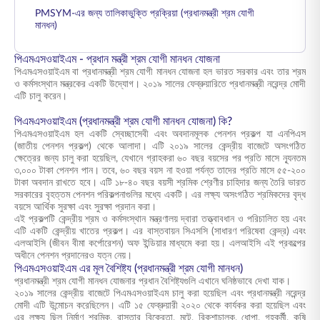
PMSYM-এর জন্য তালিকাভুক্তি প্রক্রিয়া (প্রধানমন্ত্রী শ্রম যোগী
মানধন)
পিএমএসওয়াইএম - প্রধান মন্ত্রী শ্রম যোগী মানধন যোজনা
পিএমএসওয়াইএম বা প্রধানমন্ত্রী শ্রম যোগী মানধন যোজনা হল ভারত সরকার এবং তার শ্রম
ও কর্মসংস্থান মন্ত্রকের একটি উদ্যোগ। ২০১৯ সালের ফেব্রুয়ারিতে প্রধানমন্ত্রী নরেন্দ্র মোদী
এটি চালু করেন।
পিএমএসওয়াইএম (প্রধানমন্ত্রী শ্রম যোগী মানধন যোজনা) কি?
পিএমএসওয়াইএম হল একটি স্বেচ্ছাসেবী এবং অবদানমূলক পেনশন প্রকল্প যা এনপিএস
(জাতীয় পেনশন প্রকল্প) থেকে আলাদা। এটি ২০১৯ সালের কেন্দ্রীয় বাজেটে অসংগঠিত
ক্ষেত্রের জন্য চালু করা হয়েছিল, যেখানে গ্রাহকরা ৬০ বছর বয়সের পর প্রতি মাসে ন্যূনতম
৩,০০০ টাকা পেনশন পান। তবে, ৬০ বছর বয়স না হওয়া পর্যন্ত তাদের প্রতি মাসে ৫৫-২০০
টাকা অবদান রাখতে হবে। এটি ১৮-৪০ বছর বয়সী শ্রমিক শ্রেণীর চাহিদার জন্য তৈরি ভারত
সরকারের বৃহত্তম পেনশন পরিকল্পনাগুলির মধ্যে একটি। এর লক্ষ্য অসংগঠিত শ্রমিকদের বৃদ্ধ
বয়সে আর্থিক সুরক্ষা এবং সুরক্ষা প্রদান করা।
এই প্রকল্পটি কেন্দ্রীয় শ্রম ও কর্মসংস্থান মন্ত্রণালয় দ্বারা তত্ত্বাবধান ও পরিচালিত হয় এবং
এটি একটি কেন্দ্রীয় খাতের প্রকল্প। এর বাস্তবায়ন সিএসসি (সাধারণ পরিষেবা কেন্দ্র) এবং
এলআইসি (জীবন বীমা কর্পোরেশন) অফ ইন্ডিয়ার মাধ্যমে করা হয়। এলআইসি এই প্রকল্পের
অধীনে পেনশন প্রদানেরও যত্ন নেয়।
পিএমএসওয়াইএম এর মূল বৈশিষ্ট্য (প্রধানমন্ত্রী শ্রম যোগী মানধন)
প্রধানমন্ত্রী শ্রম যোগী মানধন যোজনার প্রধান বৈশিষ্ট্যগুলি এখানে ঘনিষ্ঠভাবে দেখা যাক।
২০১৯ সালের কেন্দ্রীয় বাজেটে পিএমএসওয়াইএম চালু করা হয়েছিল এবং প্রধানমন্ত্রী নরেন্দ্র
মোদী এটি উন্মোচন করেছিলেন। এটি ১৫ ফেব্রুয়ারী ২০২০ থেকে কার্যকর করা হয়েছিল এবং
এর লক্ষ্য ছিল নির্মাণ শ্রমিক, রাস্তার বিক্রেতা, মুটে, রিকশাচালক, ধোপা, গৃহকর্মী, কৃষি