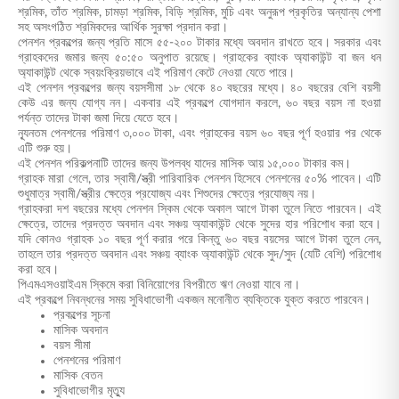
শ্রমিক, তাঁত শ্রমিক, চামড়া শ্রমিক, বিড়ি শ্রমিক, মুচি এবং অনুরূপ প্রকৃতির অন্যান্য পেশা
সহ অসংগঠিত শ্রমিকদের আর্থিক সুরক্ষা প্রদান করা।
পেনশন প্রকল্পের জন্য প্রতি মাসে ৫৫-২০০ টাকার মধ্যে অবদান রাখতে হবে। সরকার এবং
গ্রাহকদের জমার জন্য ৫০:৫০ অনুপাত রয়েছে। গ্রাহকের ব্যাংক অ্যাকাউন্ট বা জন ধন
অ্যাকাউন্ট থেকে স্বয়ংক্রিয়ভাবে এই পরিমাণ কেটে নেওয়া যেতে পারে।
এই পেনশন প্রকল্পের জন্য বয়সসীমা ১৮ থেকে ৪০ বছরের মধ্যে। ৪০ বছরের বেশি বয়সী
কেউ এর জন্য যোগ্য নন। একবার এই প্রকল্পে যোগদান করলে, ৬০ বছর বয়স না হওয়া
পর্যন্ত তাদের টাকা জমা দিয়ে যেতে হবে।
ন্যূনতম পেনশনের পরিমাণ ৩,০০০ টাকা, এবং গ্রাহকের বয়স ৬০ বছর পূর্ণ হওয়ার পর থেকে
এটি শুরু হয়।
এই পেনশন পরিকল্পনাটি তাদের জন্য উপলব্ধ যাদের মাসিক আয় ১৫,০০০ টাকার কম।
গ্রাহক মারা গেলে, তার স্বামী/স্ত্রী পারিবারিক পেনশন হিসেবে পেনশনের ৫০% পাবেন। এটি
শুধুমাত্র স্বামী/স্ত্রীর ক্ষেত্রে প্রযোজ্য এবং শিশুদের ক্ষেত্রে প্রযোজ্য নয়।
গ্রাহকরা দশ বছরের মধ্যে পেনশন স্কিম থেকে অকাল আগে টাকা তুলে নিতে পারবেন। এই
ক্ষেত্রে, তাদের প্রদত্ত অবদান এবং সঞ্চয় অ্যাকাউন্ট থেকে সুদের হার পরিশোধ করা হবে।
যদি কোনও গ্রাহক ১০ বছর পূর্ণ করার পরে কিন্তু ৬০ বছর বয়সের আগে টাকা তুলে নেন,
তাহলে তার প্রদত্ত অবদান এবং সঞ্চয় ব্যাংক অ্যাকাউন্ট থেকে সুদ/সুদ (যেটি বেশি) পরিশোধ
করা হবে।
পিএমএসওয়াইএম স্কিমে করা বিনিয়োগের বিপরীতে ঋণ নেওয়া যাবে না।
এই প্রকল্পে নিবন্ধনের সময় সুবিধাভোগী একজন মনোনীত ব্যক্তিকে যুক্ত করতে পারবেন।
প্রকল্পের সূচনা
মাসিক অবদান
বয়স সীমা
পেনশনের পরিমাণ
মাসিক বেতন
সুবিধাভোগীর মৃত্যু