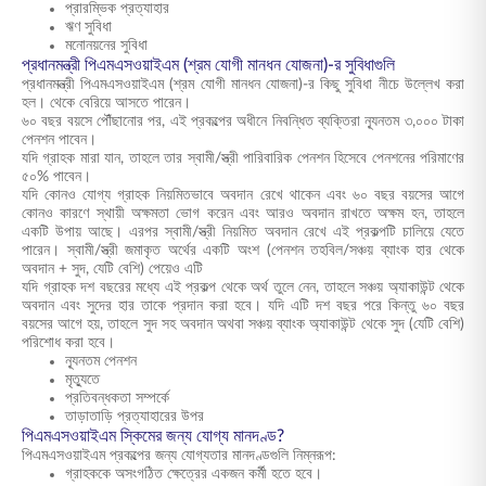
প্রারম্ভিক প্রত্যাহার
ঋণ সুবিধা
মনোনয়নের সুবিধা
প্রধানমন্ত্রী পিএমএসওয়াইএম (শ্রম যোগী মানধন যোজনা)-র সুবিধাগুলি
প্রধানমন্ত্রী পিএমএসওয়াইএম (শ্রম যোগী মানধন যোজনা)-র কিছু সুবিধা নীচে উল্লেখ করা
হল। থেকে বেরিয়ে আসতে পারেন।
৬০ বছর বয়সে পৌঁছানোর পর, এই প্রকল্পের অধীনে নিবন্ধিত ব্যক্তিরা ন্যূনতম ৩,০০০ টাকা
পেনশন পাবেন।
যদি গ্রাহক মারা যান, তাহলে তার স্বামী/স্ত্রী পারিবারিক পেনশন হিসেবে পেনশনের পরিমাণের
৫০% পাবেন।
যদি কোনও যোগ্য গ্রাহক নিয়মিতভাবে অবদান রেখে থাকেন এবং ৬০ বছর বয়সের আগে
কোনও কারণে স্থায়ী অক্ষমতা ভোগ করেন এবং আরও অবদান রাখতে অক্ষম হন, তাহলে
একটি উপায় আছে। এরপর স্বামী/স্ত্রী নিয়মিত অবদান রেখে এই প্রকল্পটি চালিয়ে যেতে
পারেন। স্বামী/স্ত্রী জমাকৃত অর্থের একটি অংশ (পেনশন তহবিল/সঞ্চয় ব্যাংক হার থেকে
অবদান + সুদ, যেটি বেশি) পেয়েও এটি
যদি গ্রাহক দশ বছরের মধ্যে এই প্রকল্প থেকে অর্থ তুলে নেন, তাহলে সঞ্চয় অ্যাকাউন্ট থেকে
অবদান এবং সুদের হার তাকে প্রদান করা হবে। যদি এটি দশ বছর পরে কিন্তু ৬০ বছর
বয়সের আগে হয়, তাহলে সুদ সহ অবদান অথবা সঞ্চয় ব্যাংক অ্যাকাউন্ট থেকে সুদ (যেটি বেশি)
পরিশোধ করা হবে।
ন্যূনতম পেনশন
মৃত্যুতে
প্রতিবন্ধকতা সম্পর্কে
তাড়াতাড়ি প্রত্যাহারের উপর
পিএমএসওয়াইএম স্কিমের জন্য যোগ্য মানদণ্ড?
পিএমএসওয়াইএম প্রকল্পের জন্য যোগ্যতার মানদণ্ডগুলি নিম্নরূপ:
গ্রাহককে অসংগঠিত ক্ষেত্রের একজন কর্মী হতে হবে।