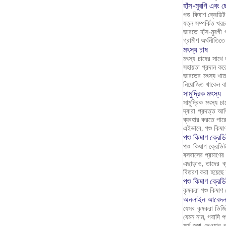
হাঁস-মুরগি এবং ছো
পশু কিষাণ ক্রেডিট
যত্ন সম্পর্কিত খর
ভারতে হাঁস-মুরগী
গ্রামীণ অর্থনীতিত
মৎস্য চাষ
মৎস্য চাষের সাথে 
সহায়তা প্রদান ক
ভারতের মৎস্য খাত 
নিয়োজিত থাকেন বা
সামুদ্রিক মৎস্য
সামুদ্রিক মৎস্য চ
দ্বারা প্রদত্ত আর
ব্যবহার করতে পা
এইভাবে, পশু কিষাণ
পশু কিষাণ ক্রেড
পশু কিষাণ ক্রেডি
বসবাসের প্রমাণের
এছাড়াও, তাদের 
বিতরণ করা হয়েছে
পশু কিষাণ ক্রেড
কৃষকরা পশু কিষাণ
অনলাইন আবেদ
যেসব কৃষকরা ডিজিট
যেমন নাম, গবাদি প
ফর্ম জমা দেওয়ার