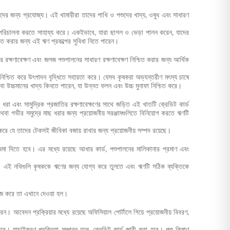
ারীদের জন্য প্রযোজ্য। এই খামারীরা তাদের পাখি ও পশুদের খাদ্য, ওষুধ এবং সাধারণ
থে পরিচালনা করতে সাহায্য করে। একইভাবে, যারা ছাগল ও ভেড়া পালন করেন, যাদের
ন্নত করার জন্য এই ঋণ প্রকল্পের সুবিধা নিতে পারেন।
র রক্ষণাবেক্ষণ এবং জলজ পশুপালনের সাধারণ রক্ষণাবেক্ষণ নিশ্চিত করার জন্য আর্থিক
 নিশ্চিত করে উৎপাদন বৃদ্ধিতে সহায়তা করে। যেসব কৃষকরা অভ্যন্তরীণ মৎস্য চাষে
া উচ্চমানের খাদ্য কিনতে পারেন, যা উন্নত ফলন এবং উচ্চ মুনাফা নিশ্চিত করে।
 ধরা এবং সামুদ্রিক প্রজাতির রক্ষণাবেক্ষণের সাথে জড়িত এই খাতটি ক্রেডিট কার্ড
থবা গভীর সমুদ্রে মাছ ধরার জন্য প্রয়োজনীয় সরঞ্জামগুলিতে বিনিয়োগ করতে ঋণটি
ত করে যে তাদের টেকসই জীবিকা বজায় রাখার জন্য প্রয়োজনীয় সম্পদ রয়েছে।
মা দিতে হবে। এর মধ্যে রয়েছে আধার কার্ড, পশুপালনের মালিকানার প্রমাণ এবং
ে। এই নথিগুলি কৃষককে ঋণের জন্য যোগ্য করে তুলতে এবং ঋণটি সঠিক ব্যক্তিকে
কাজ করে তা এখানে দেওয়া হল।
 আবেদন প্রক্রিয়ার মধ্যে রয়েছে অফিসিয়াল পোর্টালে গিয়ে প্রয়োজনীয় বিবরণ,
। যাচাইকরণ প্রক্রিয়া সম্পন্ন হলে, ক্রেডিট কার্ড জারী করা হবে। পশু কিষাণ