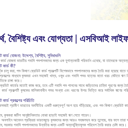
র্থ, বৈশিষ্ট্য এবং যোগ্যতা | এসবিআই লাই
 কার্ড যোজনা: উদ্দেশ্য, বৈশিষ্ট্য, সুবিধাগুলি
ট কার্ড যোজনা ভারতীয় গবাদি পশুপালকদের জন্য এক যুগান্তকারী পরিবর্তন এনেছে, যা তাদেরকে অত্য
ট কার্ড কী?
্তৃক চালু করা, পশু কিষাণ ক্রেডিট কার্ড প্রকল্পটি বিশেষভাবে পশুপালকদের জন্য তৈরি করা হয়েছে যা
 প্রকল্পের মাধ্যমে কৃষকরা এখন সহজেই খাদ্য, ওষুধ এবং গবাদি পশুর যত্নের মতো খরচ মেটাতে ঋ
ীতিকে চাঙ্গা করে।
ক্রেডিট কার্ডের মতোই কাজ করে, তবে এটি গবাদি পশু পালনের সাথে জড়িতদের চাহিদা পূরণের জন্য তৈ
 কার্ড প্রকল্পটি কৃষকের মালিকানাধীন পশুর সংখ্যা এবং ধরণের উপর ভিত্তি করে সর্বাধিক ঋণের পরি
ট কার্ড প্রকল্পের পরিচিতি
সময়ই গ্রামীণ ভারতের অর্থনীতির একটি গুরুত্বপূর্ণ অংশ হয়ে দাঁড়িয়েছে, এবং পশু কিষাণ ক্রেডিট কা
্যমে, কৃষকরা জটিল আনুষ্ঠানিকতার বোঝা ছাড়াই সহজেই ঋণ পেতে পারেন।
ডের অনলাইন আবেদন প্রক্রিয়া ভারতজুড়ে কৃষকদের জন্য আরও সহজলভ্য করে তুলেছে, যার ফলে তা
যমে, সরকার গবাদি পশুপালকদের উন্নতির জন্য একটি অন্তর্ভুক্তিমূলক পরিবেশ তৈরি করার চেষ্টা করে।