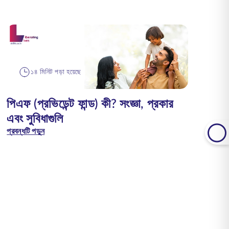
১৪ মিনিট পড়া হয়েছে
পিএফ (প্রভিডেন্ট ফান্ড) কী? সংজ্ঞা, প্রকার
এবং সুবিধাগুলি
প্রবন্ধটি পড়ুন