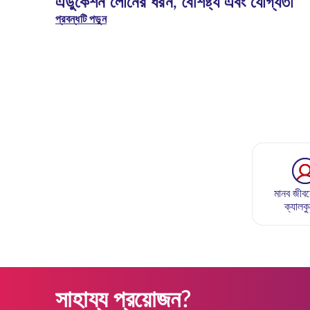
এডুকেশন লোনের ধরন, বৈশিষ্ট্য এবং যোগ্যতা
প্রবন্ধটি পড়ুন
মানব জীবন
ক্যালক
সাহায্য প্রয়োজন?