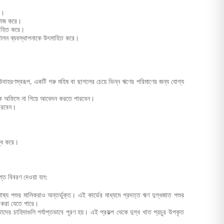
রা।
 কাজ করে।
ৎসাহিত করে।
ুপালন ব্যবস্থাপনাকে উৎসাহিত করে।
উদাহরণস্বরূপ, একটি গরু মহিষ বা ছাগলের চেয়ে ভিন্ন ঋণের পরিমাণের জন্য যোগ্য
ধিক অফিসে না গিয়ে আবেদন করতে পারবেন।
পারবেন।
্ধি করে।
িপ্ত বিবরণ দেওয়া হল:
োষ্য পশুর মালিকরাও অন্তর্ভুক্ত। এই কার্ডের মাধ্যমে প্রদত্ত ঋণ দুগ্ধজাত পশুর
ার করা যেতে পারে।
র চাহিদাগুলি পর্যাপ্তভাবে পূরণ হয়। এই প্রকল্প থেকে দুগ্ধ খাত প্রচুর উপকৃত