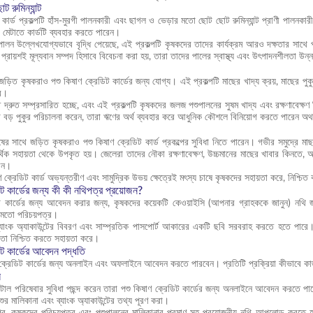
ট রুমিন্যান্ট
 কার্ড প্রকল্পটি হাঁস-মুরগী পালনকারী এবং ছাগল ও ভেড়ার মতো ছোট ছোট রুমিন্যান্ট প্রাণী পালনক
চ মেটাতে কার্ডটি ব্যবহার করতে পারেন।
 পালন উল্লেখযোগ্যভাবে বৃদ্ধি পেয়েছে, এই প্রকল্পটি কৃষকদের তাদের কার্যক্রম আরও দক্ষতার সা
ে প্রায়শই মূল্যবান সম্পদ হিসাবে বিবেচনা করা হয়, তারা তাদের পালের স্বাস্থ্য এবং উৎপাদনশীলতা উ
জড়িত কৃষকরাও পশু কিষাণ ক্রেডিট কার্ডের জন্য যোগ্য। এই প্রকল্পটি মাছের খাদ্য ক্রয়, মাছের পুকু
রে।
দ্রুত সম্প্রসারিত হচ্ছে, এবং এই প্রকল্পটি কৃষকদের জলজ পশুপালনের সুষম খাদ্য এবং রক্ষণাবেক্ষণ
 বড় পুকুর পরিচালনা করেন, তারা ঋণের অর্থ ব্যবহার করে আধুনিক কৌশলে বিনিয়োগ করতে পারেন অথব
াষের সাথে জড়িত কৃষকরাও পশু কিষাণ ক্রেডিট কার্ড প্রকল্পের সুবিধা নিতে পারেন। গভীর সমুদ্রে মাছ
্থিক সহায়তা থেকে উপকৃত হয়। জেলেরা তাদের নৌকা রক্ষণাবেক্ষণ, উচ্চমানের মাছের খাবার কিনতে, অ
রেন।
 ক্রেডিট কার্ড অভ্যন্তরীণ এবং সামুদ্রিক উভয় ক্ষেত্রেই মৎস্য চাষে কৃষকদের সহায়তা করে, নিশ্চি
িট কার্ডের জন্য কী কী নথিপত্র প্রয়োজন?
ট কার্ডের জন্য আবেদন করার জন্য, কৃষকদের কয়েকটি কেওয়াইসি (আপনার গ্রাহককে জানুন) নথি জ
 মতো পরিচয়পত্র।
ব্যাংক অ্যাকাউন্টের বিবরণ এবং সাম্প্রতিক পাসপোর্ট আকারের একটি ছবি সরবরাহ করতে হতে পার
 তা নিশ্চিত করতে সহায়তা করে।
িট কার্ডের আবেদন পদ্ধতি
 ক্রেডিট কার্ডের জন্য অনলাইন এবং অফলাইনে আবেদন করতে পারবেন। প্রতিটি প্রক্রিয়া কীভাবে 
ন
াল পরিষেবার সুবিধা পছন্দ করেন তারা পশু কিষাণ ক্রেডিট কার্ডের জন্য অনলাইনে আবেদন করতে পারেন।
শুর মালিকানা এবং ব্যাংক অ্যাকাউন্টের তথ্য পূরণ করা।
 পর, কৃষকদের পরিচয়পত্র এবং পশুপালনের মালিকানার প্রমাণ সহ প্রয়োজনীয় নথি আপলোড করতে হবে