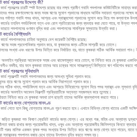
 কার্ড প্রকল্পের উদ্দেশ্য কী?
কার্ড প্রকল্পের চারটি স্পষ্ট উদ্দেশ্য রয়েছে যার লক্ষ্য গ্রামীণ গবাদি পশুপালক কমিউনিটিকে সাহায্য ক
দের পশুর রক্ষণাবেক্ষণের জন্য সহজ ঋণের সুযোগ প্রদানের মাধ্যমে আর্থিক সহায়তা প্রদানের লক্ষ্যে
দের পর্যাপ্ত গবাদি পশুর খাদ্য, আশ্রয় এবং স্বাস্থ্যসেবা প্রদানের সুযোগ করে দিয়ে পশু কল্যাণকে উ
ট কার্ডের তহবিল পশুচিকিৎসা যত্ন এবং রোগ প্রতিরোধের জন্য ব্যবহার করা যেতে পারে, যা উন্নত পশ
ল ভারতে পশুপালনের গুণমান বৃদ্ধি করা এবং পশুপালনের সামগ্রিক সুস্থতার উন্নতি করা।
 কার্ডের বৈশিষ্ট্যগুলি
কার্ডে পশুপালকদের চাহিদা অনুসারে বেশ কয়েকটি বৈশিষ্ট্য রয়েছে:
ে ঋণের সহজ প্রবেশাধিকার প্রদান করে, যা কৃষকদের জন্য এটিকে সাশ্রয়ী করে তোলে।
ালনের সংখ্যা এবং ধরণের উপর ভিত্তি করে নির্ধারিত হয়, যাতে কৃষকরা সঠিক আর্থিক সহায়তা পান। 
ডের অনলাইন প্রক্রিয়া আবেদনকে সহজ এবং ঝামেলামুক্ত করে তোলে, যা নিশ্চিত করে যে কৃষকরা একা
াবলীও নমনীয়, যার ফলে কৃষকরা তাদের আয় চক্রের সাথে সামঞ্জস্যপূর্ণ কিস্তিতে ঋণ পরিশোধ করতে 
 কার্ড প্রকল্পের সুবিধাগুলি
 কার্ড প্রকল্পটি গবাদি পশুপালকদের জন্য অসংখ্য সুবিধা প্রদান করে:
সুদের হারে ঋণের সুযোগ প্রদান করে আর্থিক নিরাপত্তা প্রদান করে।
ের সঠিক খাদ্য, পশুচিকিৎসা যত্ন এবং আশ্রয়ে বিনিয়োগের সুযোগ দিয়ে পশুর স্বাস্থ্য এবং সুস্থতা বৃদ
ট কার্ডের অনলাইন আবেদন বিকল্পটি প্রক্রিয়াটিকে অত্যন্ত সহজলভ্য করে তুলেছে।
য়তা নিশ্চিত করে যে কৃষকরা অযথা চাপ ছাড়াই তাদের আর্থিক ব্যবস্থাপনা করতে পারে।
িট কার্ডের জন্য যোগ্যতার মানদণ্ড
 কার্ড পেতে হলে কিছু যোগ্যতার মানদণ্ড পূরণ করতে হবে। এখানে বিভিন্ন যোগ্য খাতের একটি সংক্ষ
ে জড়িত কৃষকরা পশু কিষাণ ক্রেডিট কার্ডের জন্য যোগ্য। এর মধ্যে গরু, মহিষ এবং অন্যান্য দুগ্ধপ
নশীলতা বজায় রাখার জন্য প্রয়োজনীয় খাদ্য, ওষুধ এবং অন্যান্য প্রয়োজনীয় জিনিসপত্র কিনতে ব্যবহ
ঁচটি গরুর মালিক একজন কৃষক পশুর সংখ্যার উপর ভিত্তি করে ঋণের জন্য যোগ্য হতে পারেন, যাতে তাদে
রা স্বাস্থ্যকর পশুপালন বজায় রেখে তাদের উৎপাদন বৃদ্ধি করতে সক্ষম হয়।