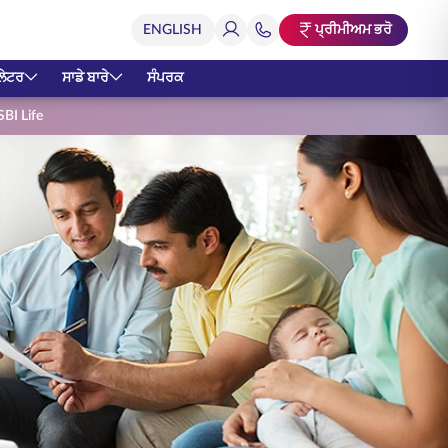
ਪ੍ਰੀਮੀਅਮ ਭਰੋ
ਲੇਟਰ
ਸਾਡੇ ਬਾਰੇ
ਸੰਪਰਕ
SBI Life