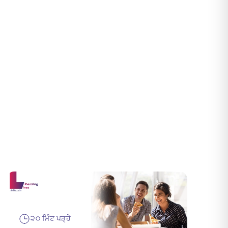
੨੦ ਮਿੰਟ ਪੜ੍ਹੇ