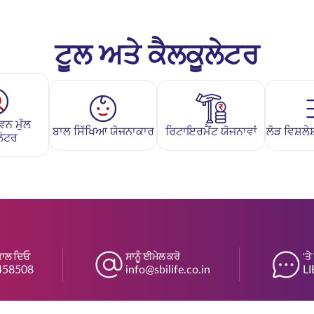
ਟੂਲ ਅਤੇ ਕੈਲਕੂਲੇਟਰ
ਵਨ ਮੁੱਲ
ਬਾਲ ਸਿੱਖਿਆ ਯੋਜਨਾਕਾਰ
ਰਿਟਾਇਰਮੈਂਟ ਯੋਜਨਾਵਾਂ
ਲੋੜ ਵਿਸ਼ਲ
ਲੇਟਰ
ਕਾਲ ਦਿਓ
ਸਾਨੂੰ ਈਮੇਲ ਕਰੋ
'ਤ
458508
info@sbilife.co.in
LI