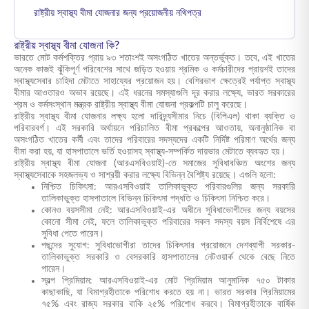
রাষ্ট্রীয় স্বাস্থ্য বীমা যোজনার জন্য প্রয়োজনীয় নথিপত্র
রাষ্ট্রীয় স্বাস্থ্য বীমা যোজনা কি?
ভারতে মোট কর্মশক্তির প্রায় ৯৩ শতাংশই অসংগঠিত খাতের অন্তর্ভুক্ত। তবে, এই খাতের
অনেক কাজই ঝুঁকিপূর্ণ পরিবেশের সাথে জড়িত হওয়ায় শ্রমিক ও কর্মচারীদের প্রায়শই তাদের
স্বাস্থ্যসেবার চাহিদা মেটাতে সাহায্যের প্রয়োজন হয়। বেশিরভাগ ক্ষেত্রেই পর্যাপ্ত স্বাস্থ্য
বীমার আওতারও অভাব রয়েছে। এই ধরনের সমস্যাগুলি দূর করার লক্ষ্যে, ভারত সরকারের
শ্রম ও কর্মসংস্থান মন্ত্রক রাষ্ট্রীয় স্বাস্থ্য বীমা যোজনা প্রকল্পটি চালু করেছে।
রাষ্ট্রীয় স্বাস্থ্য বীমা যোজনার লক্ষ্য হলো দারিদ্র্যসীমার নিচে (বিপিএল) থাকা ব্যক্তি ও
পরিবারবর্গ। এই সরকারি অর্থায়নে পরিচালিত বীমা প্রকল্পের আওতায়, অনানুষ্ঠানিক বা
অসংগঠিত খাতের কর্মী এবং তাদের পরিবারের সদস্যদের একটি নির্দিষ্ট পরিমাণ অর্থের জন্য
বীমা করা হয়, যা হাসপাতালে ভর্তি হওয়াসহ স্বাস্থ্য-সম্পর্কিত দায়ভার মেটাতে ব্যবহৃত হয়।
রাষ্ট্রীয় স্বাস্থ্য বীমা যোজনা (আরএসবিওয়াই)-তে সমাজের সুবিধাবঞ্চিত অংশের জন্য
স্বাস্থ্যসেবাকে সহজলভ্য ও সাশ্রয়ী করার লক্ষ্যে বিভিন্ন বৈশিষ্ট্য রয়েছে। এগুলি হলো:
নিশ্চিত চিকিৎসা: আরএসবিওয়াই তালিকাভুক্ত পরিবারগুলির জন্য সরকারি
তালিকাভুক্ত হাসপাতালে বিভিন্ন চিকিৎসা পদ্ধতি ও চিকিৎসা নিশ্চিত করে।
কোনও বয়সসীমা নেই: আরএসবিওয়াই-এর অধীনে সুবিধাভোগীদের জন্য বয়সের
কোনো সীমা নেই, ফলে তালিকাভুক্ত পরিবারের সকল সদস্য বয়স নির্বিশেষে এর
সুবিধা পেতে পারেন।
পছন্দের সুযোগ: সুবিধাভোগীরা তাদের চিকিৎসার প্রয়োজনে দেশব্যাপী সরকার-
তালিকাভুক্ত সরকারি ও বেসরকারি হাসপাতালের নেটওয়ার্ক থেকে বেছে নিতে
পারেন।
স্বল্প প্রিমিয়াম: আরএসবিওয়াই-এর মোট প্রিমিয়াম আনুমানিক ৭৫০ টাকার
কাছাকাছি, যা বিমাগ্রহীতাকে পরিশোধ করতে হয় না। ভারত সরকার প্রিমিয়ামের
৭৫% এবং রাজ্য সরকার বাকি ২৫% পরিশোধ করবে। বিমাগ্রহীতাকে বার্ষিক