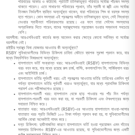
পরিবারের আকার ও কাঠামো: প্রতিটি তালিকাভুক্ত পরিবারে সর্বোচ্চ পাঁচজন সদস্য
থাকতে পারেন। এতে সাধারণত পরিবারের প্রধান, তাঁর স্বামী বা স্ত্রী এবং সর্বোচ্চ
তিনজন নির্ভরশীল ব্যক্তি অন্তর্ভুক্ত থাকেন, যারা পরিবারের শিশু বা বয়স্ক সদস্য
হতে পারেন। কোন সদস্যরা এই প্রকল্পের অধীনে তালিকাভুক্ত হবেন, সেই সিদ্ধান্ত
নেওয়ার স্বাধীনতা পরিবারগুলোর রয়েছে। এর ফলে তারা সেইসব সদস্যদের
অগ্রাধিকার দিতে পারেন, যাদের স্বাস্থ্যসেবার প্রয়োজন হওয়ার সম্ভাবনা সবচেয়ে
বেশি।
বয়সসীমা: আরএসবিওয়াই কার্ডের জন্য আবেদন করার ক্ষেত্রে কোনো সর্বনিম্ন বা সর্বোচ্চ
বয়সসীমা নেই।
রাষ্ট্রীয় স্বাস্থ্য বিমা যোজনার আওতায় কী অন্তর্ভুক্ত?
RSBY সুবিধাভোগীদের বিভিন্ন চিকিৎসা চাহিদা মেটাতে ব্যাপক সুরক্ষা প্রদান করে, যার
মধ্যে নিম্নলিখিত বিষয়গুলো অন্তর্ভুক্ত:
হাসপাতালে ভর্তি সংক্রান্ত খরচ: আরএসবিওয়াই (RSBY) হাসপাতালের বিভিন্ন
খরচ বহন করে, যার মধ্যে রয়েছে রুম চার্জ, নার্সিং, কনসালটেশন ফি, সার্জিক্যাল খরচ
এবং আইসিইউ চার্জ।
হাসপাতালে ভর্তির পূর্ববর্তী খরচ: এই প্রকল্পের আওতায় ভর্তির তারিখের একদিন পূর্ব
পর্যন্ত হাসপাতালে ভর্তির পূর্ববর্তী খরচও অন্তর্ভুক্ত, যার মধ্যে প্রাথমিক চিকিৎসা
পরামর্শ এবং পরীক্ষাগুলোও রয়েছে।
হাসপাতাল-পরবর্তী খরচ: হাসপাতাল থেকে ছাড় পাওয়ার পর পাঁচ দিন পর্যন্ত
হাসপাতাল-পরবর্তী খরচ বহন করা হয়, যা পরবর্তী চিকিৎসা এবং ঔষধপত্রের জন্য
সহায়তা নিশ্চিত করে।
যাতায়াত খরচ: আরএসবিওয়াই (RSBY)-এর আওতায় হাসপাতালে যাওয়া-আসার
যাতায়াত খরচ প্রতি ভিজিটে ১০০ টাকা পর্যন্ত প্রদান করা হয়, যা সুবিধাভোগীদের
আর্থিক বোঝা অনেকটাই লাঘব করে।
দন্ত চিকিৎসা: দুর্ঘটনাজনিত কারণে হাসপাতালে ভর্তি হওয়া প্রয়োজন এমন দাঁতের
সমস্যার চিকিৎসাও RSBY-এর আওতায় রয়েছে, যা সুবিধাভোগীদের জন্য একটি