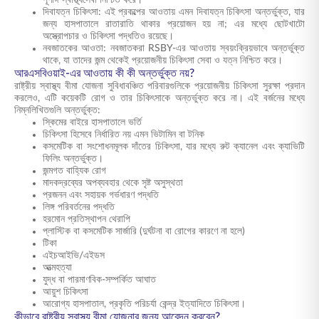
পূর্ণাঙ্গ স্বাস্থ্যসেবা নিশ্চিত করে।
দিবাযত্ন চিকিৎসা: এই প্রকল্পের আওতায় এমন দিবাযত্ন চিকিৎসা অন্তর্ভুক্ত, যার
জন্য হাসপাতালে রাতারাতি থাকার প্রয়োজন হয় না; এর মধ্যে ছোটখাটো
অস্ত্রোপচার ও চিকিৎসা পদ্ধতিও রয়েছে।
নবজাতকের আওতা: নবজাতকরা RSBY-এর আওতায় স্বয়ংক্রিয়ভাবে অন্তর্ভুক্ত
থাকে, যা তাদের জন্ম থেকেই প্রয়োজনীয় চিকিৎসা সেবা ও যত্ন নিশ্চিত করে।
আরএসবিওয়াই-এর আওতায় কী কী অন্তর্ভুক্ত নয়?
রাষ্ট্রীয় স্বাস্থ্য বীমা যোজনা সুবিধাবঞ্চিত পরিবারগুলিকে প্রয়োজনীয় চিকিৎসা সুরক্ষা প্রদান
করলেও, এটি কয়েকটি রোগ ও তার চিকিৎসাকে অন্তর্ভুক্ত করে না। এই বর্জনের মধ্যে
নিম্নলিখিতগুলি অন্তর্ভুক্ত:
স্কিমের বাইরে হাসপাতালে ভর্তি
চিকিৎসা হিসেবে নির্ধারিত নয় এমন ভিটামিন বা টনিক
কসমেটিক বা সংশোধনমূলক দাঁতের চিকিৎসা, যার মধ্যে রুট ক্যানেল এবং ক্যাভিটি
ফিলিং অন্তর্ভুক্ত।
জন্মগত বাহ্যিক রোগ
মাদকদ্রব্যের অপব্যবহার থেকে সৃষ্ট অসুস্থতা
প্রজনন এবং সহায়ক গর্ভধারণ পদ্ধতি
লিঙ্গ পরিবর্তনের পদ্ধতি
হরমোন প্রতিস্থাপন থেরাপি
প্লাস্টিক বা কসমেটিক সার্জারি (দুর্ঘটনা বা রোগের কারণে না হলে)
টিকা
এইচআইভি/এইডস
আত্মহত্যা
যুদ্ধ বা পারমাণবিক-সম্পর্কিত আঘাত
আয়ুশ চিকিৎসা
আরোগ্য হাসপাতাল, প্রকৃতি পরিচর্যা কেন্দ্র ইত্যাদিতে চিকিৎসা।
কীভাবে রাষ্ট্রীয় স্বাস্থ্য বীমা যোজনার জন্য আবেদন করবেন?