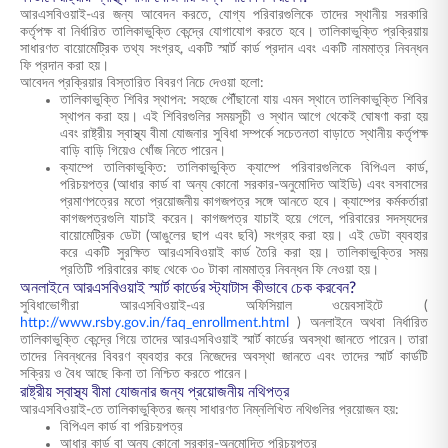
আরএসবিওয়াই-এর জন্য আবেদন করতে, যোগ্য পরিবারগুলিকে তাদের স্থানীয় সরকারি
কর্তৃপক্ষ বা নির্ধারিত তালিকাভুক্তি কেন্দ্রে যোগাযোগ করতে হবে। তালিকাভুক্তি প্রক্রিয়ায়
সাধারণত বায়োমেট্রিক তথ্য সংগ্রহ, একটি স্মার্ট কার্ড প্রদান এবং একটি নামমাত্র নিবন্ধন
ফি প্রদান করা হয়।
আবেদন প্রক্রিয়ার বিস্তারিত বিবরণ নিচে দেওয়া হলো:
তালিকাভুক্তি শিবির স্থাপন: সহজে পৌঁছানো যায় এমন স্থানে তালিকাভুক্তি শিবির
স্থাপন করা হয়। এই শিবিরগুলির সময়সূচী ও স্থান আগে থেকেই ঘোষণা করা হয়
এবং রাষ্ট্রীয় স্বাস্থ্য বীমা যোজনার সুবিধা সম্পর্কে সচেতনতা বাড়াতে স্থানীয় কর্তৃপক্ষ
বাড়ি বাড়ি গিয়েও খোঁজ নিতে পারেন।
ক্যাম্পে তালিকাভুক্তি: তালিকাভুক্তি ক্যাম্পে পরিবারগুলিকে বিপিএল কার্ড,
পরিচয়পত্র (আধার কার্ড বা অন্য কোনো সরকার-অনুমোদিত আইডি) এবং বসবাসের
প্রমাণপত্রের মতো প্রয়োজনীয় কাগজপত্র সঙ্গে আনতে হবে। ক্যাম্পের কর্মকর্তারা
কাগজপত্রগুলি যাচাই করেন। কাগজপত্র যাচাই হয়ে গেলে, পরিবারের সদস্যদের
বায়োমেট্রিক ডেটা (আঙুলের ছাপ এবং ছবি) সংগ্রহ করা হয়। এই ডেটা ব্যবহার
করে একটি সুরক্ষিত আরএসবিওয়াই কার্ড তৈরি করা হয়। তালিকাভুক্তির সময়
প্রতিটি পরিবারের কাছ থেকে ৩০ টাকা নামমাত্র নিবন্ধন ফি নেওয়া হয়।
অনলাইনে আরএসবিওয়াই স্মার্ট কার্ডের স্ট্যাটাস কীভাবে চেক করবেন?
সুবিধাভোগীরা আরএসবিওয়াই-এর অফিসিয়াল ওয়েবসাইটে (
http://www.rsby.gov.in/faq_enrollment.html
) অনলাইনে অথবা নির্ধারিত
তালিকাভুক্তি কেন্দ্রে গিয়ে তাদের আরএসবিওয়াই স্মার্ট কার্ডের অবস্থা জানতে পারেন। তারা
তাদের নিবন্ধনের বিবরণ ব্যবহার করে নিজেদের অবস্থা জানতে এবং তাদের স্মার্ট কার্ডটি
সক্রিয় ও বৈধ আছে কিনা তা নিশ্চিত করতে পারেন।
রাষ্ট্রীয় স্বাস্থ্য বীমা যোজনার জন্য প্রয়োজনীয় নথিপত্র
আরএসবিওয়াই-তে তালিকাভুক্তির জন্য সাধারণত নিম্নলিখিত নথিগুলির প্রয়োজন হয়:
বিপিএল কার্ড বা পরিচয়পত্র
আধার কার্ড বা অন্য কোনো সরকার-অনুমোদিত পরিচয়পত্র