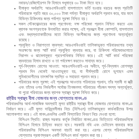
নবায়ন/রেজিস্ট্রেশন ফি হিসাবে শুধুমাত্র ৩০ টাকা দিতে হবে।
বীমাকৃত অর্থরাশি: আরএসবিওয়াই হাসপাতালে ভর্তি হওয়ার খরচের জন্য প্রতিটি
পরিবারকে প্রতি বছর ৩০,০০০ টাকা পর্যন্ত বীমাকৃত অর্থরাশি প্রদান করে, যার ফলে
বিভিন্ন চিকিৎসার জন্য পর্যাপ্ত সুরক্ষা নিশ্চিত হয়।
সকল স্টেকহোল্ডারের জন্য প্রণোদনা: দক্ষ পরিষেবা প্রদান নিশ্চিত করতে এবং
ব্যাপক অংশগ্রহণকে উৎসাহিত করার লক্ষ্যে, এই প্রকল্পে বীমা কোম্পানি, হাসপাতাল
এবং মধ্যস্থতাকারীদের মতো বিভিন্ন অংশীজনের জন্য প্রণোদনা অন্তর্ভুক্ত
রয়েছে।
প্রযুক্তি ও নিরাপত্তা ব্যবস্থা: আরএসবিওয়াই তালিকাভুক্ত পরিবারগুলোর তথ্য
সংরক্ষণের জন্য স্মার্ট কার্ড প্রযুক্তি ব্যবহার করে, যা চিকিৎসা পরিষেবাগুলোতে
নিরাপদ ও ঝামেলামুক্ত প্রবেশাধিকার নিশ্চিত করে। এই স্মার্ট কার্ড পরিষেবা
ব্যবহারের হিসাব রাখতে ও তা পর্যবেক্ষণ করতেও সাহায্য করে।
পূর্ব-বিদ্যমান রোগের আওতা: আরএসবিওয়াই-এর অধীনে, পূর্ব-বিদ্যমান রোগসমূহ
প্রথম দিন থেকেই আওতাভুক্ত হয়, যা দীর্ঘস্থায়ী রোগে ভুগছেন এমন
সুবিধাভোগীদের তাৎক্ষণিক স্বস্তি ও সহায়তা প্রদান করে।
পরিবারের জন্য সুরক্ষা: এই প্রকল্পের আওতায় পরিবারের প্রধান, তাঁর স্বামী বা স্ত্রী
এবং তাঁদের ওপর নির্ভরশীল সর্বোচ্চ তিনজনসহ পরিবারের পাঁচজন সদস্য অন্তর্ভুক্ত,
যা পুরো পরিবারের জন্য ব্যাপক স্বাস্থ্য সুরক্ষা নিশ্চিত করে।
রাষ্ট্রীয় স্বাস্থ্য বীমা যোজনার জন্য যোগ্যতার মানদণ্ড
পরিবারগুলির আর্থ-সামাজিক অবস্থাই মূলত রাষ্ট্রীয় স্বাস্থ্য বীমা যোজনার যোগ্যতার মানদণ্ড
নির্ধারণ করে। এটি মূলত দারিদ্র্যসীমার নিচে (বিপিএল) তালিকাভুক্ত কার্ডধারীদের উপর
আলোকপাত করে। এই মানদণ্ডগুলির একটি বিস্তারিত বিবরণ নিচে দেওয়া হলো:
বিপিএল স্থিতি: রাজ্য সরকার কর্তৃক নির্ধারিত মানদণ্ডের ভিত্তিতে পরিবারগুলিকে
বিপিএল হিসাবে চিহ্নিত করতে হবে। সরকারি নথি এবং ডেটাবেস ব্যবহার করে
পরিবারগুলির বিপিএল অবস্থা যাচাই করা হয়। এরপর যোগ্য পরিবারগুলিকে
যোগ্যতার প্রমাণস্বরূপ একটি বিপিএল কার্ড প্রদান করা হয়।